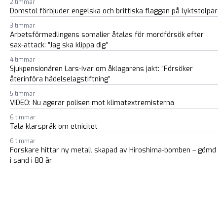
2 timmar
Domstol förbjuder engelska och brittiska flaggan på lyktstolpar
3 timmar
Arbetsförmedlingens somalier åtalas för mordförsök efter
sax-attack: ”Jag ska klippa dig”
4 timmar
Sjukpensionären Lars-Ivar om åklagarens jakt: ”Försöker
återinföra hädelselagstiftning”
5 timmar
VIDEO: Nu agerar polisen mot klimatextremisterna
6 timmar
Tala klarspråk om etnicitet
6 timmar
Forskare hittar ny metall skapad av Hiroshima-bomben – gömd
i sand i 80 år