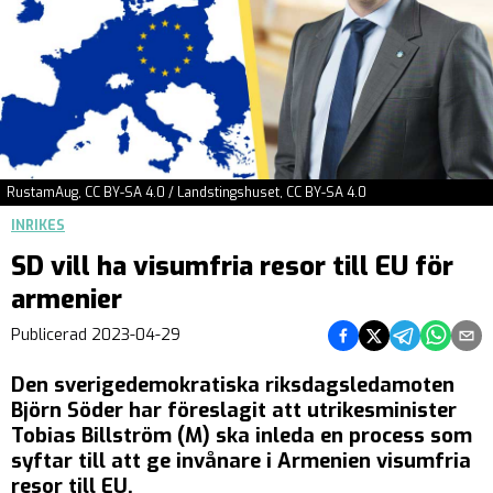
RustamAug, CC BY-SA 4.0 / Landstingshuset, CC BY-SA 4.0
INRIKES
SD vill ha visumfria resor till EU för
armenier
Dela på Facebook
Dela på Twitter
Dela på Teleg
Dela på 
Dela 
Publicerad
2023-04-29
Den sverigedemokratiska riksdagsledamoten
Björn Söder har föreslagit att utrikesminister
Tobias Billström (M) ska inleda en process som
syftar till att ge invånare i Armenien visumfria
resor till EU.