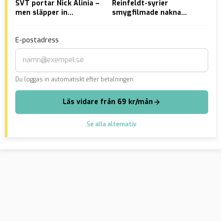
SVT portar Nick Alinia –
Reinfeldt-syrier
EU 
men släpper in
smygfilmade nakna
stä
gängkriminella
pensionärer och petade
bon
avliden i ögat – döms
E-postadress
men kan inte utvisas
Du loggas in automatiskt efter betalningen.
Läs vidare från 69 kr/mån
Se alla alternativ