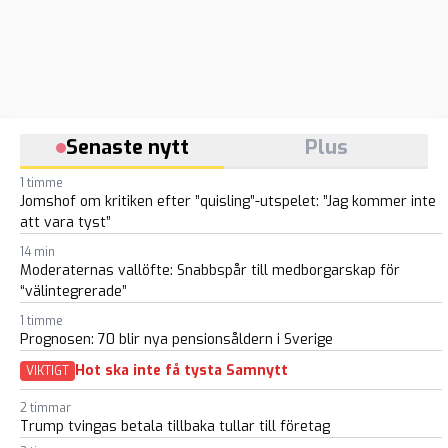
Senaste nytt
Plus
1 timme
Jomshof om kritiken efter ”quisling”-utspelet: ”Jag kommer inte
att vara tyst”
14 min
Moderaternas vallöfte: Snabbspår till medborgarskap för
“välintegrerade”
1 timme
Prognosen: 70 blir nya pensionsåldern i Sverige
Hot ska inte få tysta Samnytt
VIKTIGT
2 timmar
Trump tvingas betala tillbaka tullar till företag