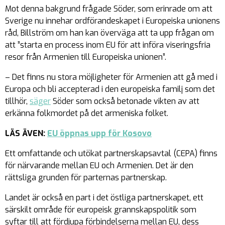
Mot denna bakgrund frågade Söder, som erinrade om att
Sverige nu innehar ordförandeskapet i Europeiska unionens
råd, Billström om han kan överväga att ta upp frågan om
att ”starta en process inom EU för att införa viseringsfria
resor från Armenien till Europeiska unionen”.
– Det finns nu stora möjligheter för Armenien att gå med i
Europa och bli accepterad i den europeiska familj som det
tillhör,
säger
Söder som också betonade vikten av att
erkänna folkmordet på det armeniska folket.
LÄS ÄVEN:
EU öppnas upp för Kosovo
Ett omfattande och utökat partnerskapsavtal (CEPA) finns
för närvarande mellan EU och Armenien. Det är den
rättsliga grunden för parternas partnerskap.
Landet är också en part i det östliga partnerskapet, ett
särskilt område för europeisk grannskapspolitik som
syftar till att fördjupa förbindelserna mellan EU, dess