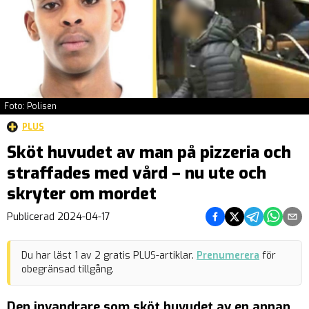
Foto: Polisen
PLUS
Sköt huvudet av man på pizzeria och
straffades med vård – nu ute och
skryter om mordet
Dela på Facebook
Dela på Twitter
Dela på Teleg
Dela på 
Dela 
Publicerad
2024-04-17
Du har läst
1
av
2
gratis PLUS-artiklar.
Prenumerera
för
obegränsad tillgång.
Den invandrare som sköt huvudet av en annan