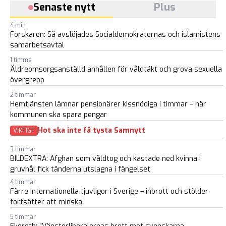
Senaste nytt
Plus
4 min
Forskaren: Så avslöjades Socialdemokraternas och islamistens
samarbetsavtal
1 timme
Äldreomsorgsanställd anhållen för våldtäkt och grova sexuella
övergrepp
2 timmar
Hemtjänsten lämnar pensionärer kissnödiga i timmar – när
kommunen ska spara pengar
Hot ska inte få tysta Samnytt
VIKTIGT
3 timmar
BILDEXTRA: Afghan som våldtog och kastade ned kvinna i
gruvhål fick tänderna utslagna i fängelset
4 timmar
Färre internationella tjuvligor i Sverige – inbrott och stölder
fortsätter att minska
5 timmar