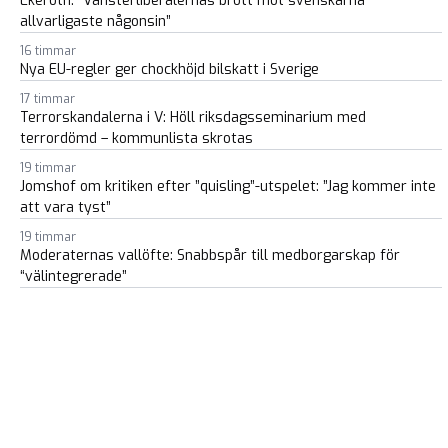
Ekeroth: ”Vänsterliberalernas brott mot svenskarna
allvarligaste någonsin”
16 timmar
Nya EU-regler ger chockhöjd bilskatt i Sverige
17 timmar
Terrorskandalerna i V: Höll riksdagsseminarium med
terrordömd – kommunlista skrotas
19 timmar
Jomshof om kritiken efter ”quisling”-utspelet: ”Jag kommer inte
att vara tyst”
19 timmar
Moderaternas vallöfte: Snabbspår till medborgarskap för
“välintegrerade”