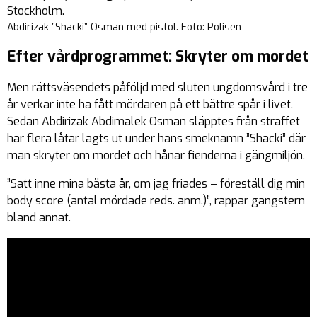
Stockholm.
Abdirizak ”Shacki” Osman med pistol. Foto: Polisen
Efter vårdprogrammet: Skryter om mordet
Men rättsväsendets påföljd med sluten ungdomsvård i tre
år verkar inte ha fått mördaren på ett bättre spår i livet.
Sedan Abdirizak Abdimalek Osman släpptes från straffet
har flera låtar lagts ut under hans smeknamn ”Shacki” där
man skryter om mordet och hånar fienderna i gängmiljön.
”Satt inne mina bästa år, om jag friades – föreställ dig min
body score (antal mördade reds. anm.)”, rappar gangstern
bland annat.