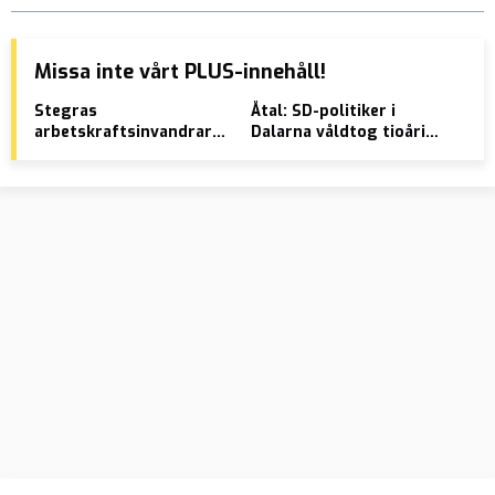
Missa inte vårt PLUS-innehåll!
Stegras
Åtal: SD-politiker i
VID
arbetskraftsinvandrare
Dalarna våldtog tioårig
isl
knivhögg flera: ”Skulle
flicka
fre
komma ut och döda alla”