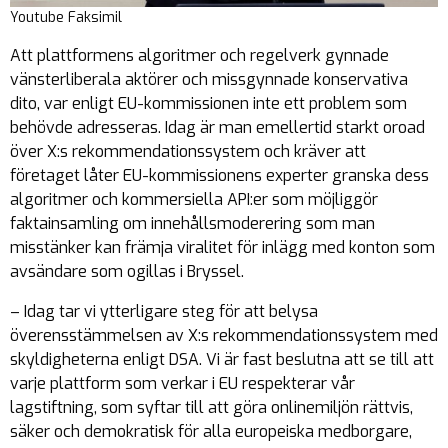
Youtube Faksimil
Att plattformens algoritmer och regelverk gynnade
vänsterliberala aktörer och missgynnade konservativa
dito, var enligt EU-kommissionen inte ett problem som
behövde adresseras. Idag är man emellertid starkt oroad
över X:s rekommendationssystem och kräver att
företaget låter EU-kommissionens experter granska dess
algoritmer och kommersiella API:er som möjliggör
faktainsamling om innehållsmoderering som man
misstänker kan främja viralitet för inlägg med konton som
avsändare som ogillas i Bryssel.
– Idag tar vi ytterligare steg för att belysa
överensstämmelsen av X:s rekommendationssystem med
skyldigheterna enligt DSA. Vi är fast beslutna att se till att
varje plattform som verkar i EU respekterar vår
lagstiftning, som syftar till att göra onlinemiljön rättvis,
säker och demokratisk för alla europeiska medborgare,