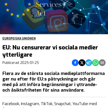
EUROPEISKA UNIONEN
EU: Nu censurerar vi sociala medier
ytterligare
Dela på Facebook
Dela på Twitter
Dela på Teleg
Dela på 
Dela 
Publicerad
2025-01-25
Flera av de största sociala medieplattformarna
ger nu efter för EU:s påtryckningar och går
med på att införa begränsningar i yttrande-
och åsiktsfriheten för sina användare.
Facebook, Instagram, TikTok, Snapchat, YouTube med