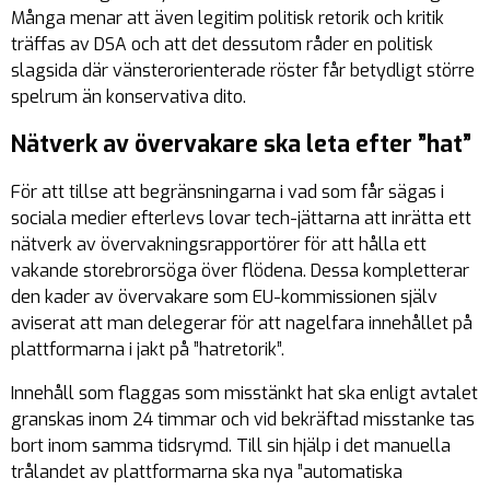
Många menar att även legitim politisk retorik och kritik
träffas av DSA och att det dessutom råder en politisk
slagsida där vänsterorienterade röster får betydligt större
spelrum än konservativa dito.
Nätverk av övervakare ska leta efter ”hat”
För att tillse att begränsningarna i vad som får sägas i
sociala medier efterlevs lovar tech-jättarna att inrätta ett
nätverk av övervakningsrapportörer för att hålla ett
vakande storebrorsöga över flödena. Dessa kompletterar
den kader av övervakare som EU-kommissionen själv
aviserat att man delegerar för att nagelfara innehållet på
plattformarna i jakt på ”hatretorik”.
Innehåll som flaggas som misstänkt hat ska enligt avtalet
granskas inom 24 timmar och vid bekräftad misstanke tas
bort inom samma tidsrymd. Till sin hjälp i det manuella
trålandet av plattformarna ska nya ”
automatiska