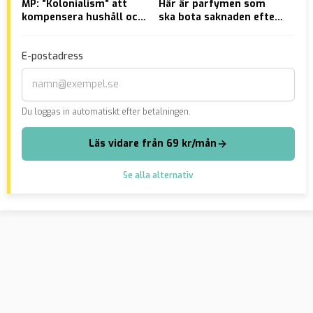
MP: ”Kolonialism” att
Här är parfymen som
Des
kompensera hushåll och
ska bota saknaden efter
häk
företag för höga
bensinmotorer
kor
elpriser
Öre
E-postadress
Du loggas in automatiskt efter betalningen.
Läs vidare från 69 kr/mån
Se alla alternativ