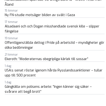
Åland
15 timmar
Ny FN-studie motsäger bilden av svält i Gaza
17 timmar
Alsadaani och och Dogan misshandlade svensk kille – slipper
fängelse
19 timmar
Offentliganställda deltog i Pride på arbetstid – myndigheter gör
olika bedömningar
21 timmar
Ekeroth: ”Moderaternas obegripliga kärlek till sossar”
1 dag
USA:s senat röstar igenom hårda Rysslandssanktioner – tullar
upp till 500 procent
1 dag
Gängkälla om polisens arbete: ”Ingen känner sig säker –
svårare att begå brott”