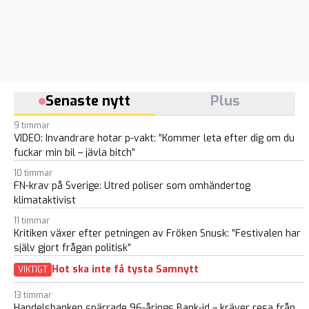
Senaste nytt
Plus
9 timmar
VIDEO: Invandrare hotar p-vakt: ”Kommer leta efter dig om du
fuckar min bil – jävla bitch”
10 timmar
FN-krav på Sverige: Utred poliser som omhändertog
klimataktivist
11 timmar
Kritiken växer efter petningen av Fröken Snusk: ”Festivalen har
själv gjort frågan politisk”
Hot ska inte få tysta Samnytt
VIKTIGT
13 timmar
Handelsbanken spärrade 96-årings Bank-id – kräver resa från