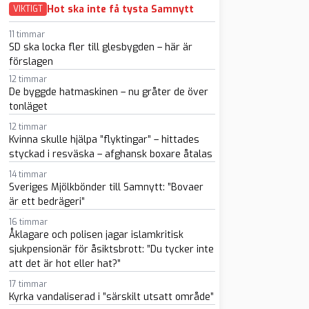
Hot ska inte få tysta Samnytt
VIKTIGT
11 timmar
SD ska locka fler till glesbygden – här är
förslagen
12 timmar
De byggde hatmaskinen – nu gråter de över
sapp
-post
tonläget
12 timmar
Kvinna skulle hjälpa ”flyktingar” – hittades
styckad i resväska – afghansk boxare åtalas
14 timmar
Sveriges Mjölkbönder till Samnytt: ”Bovaer
är ett bedrägeri”
16 timmar
Åklagare och polisen jagar islamkritisk
sjukpensionär för åsiktsbrott: ”Du tycker inte
att det är hot eller hat?”
17 timmar
Kyrka vandaliserad i ”särskilt utsatt område”