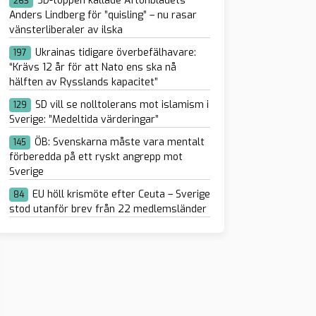
SD-toppen kallade Aftonbladets
263
Anders Lindberg för ”quisling” – nu rasar
vänsterliberaler av ilska
Ukrainas tidigare överbefälhavare:
197
“Krävs 12 år för att Nato ens ska nå
hälften av Rysslands kapacitet”
SD vill se nolltolerans mot islamism i
129
Sverige: ”Medeltida värderingar”
ÖB: Svenskarna måste vara mentalt
145
förberedda på ett ryskt angrepp mot
Sverige
EU höll krismöte efter Ceuta – Sverige
84
stod utanför brev från 22 medlemsländer