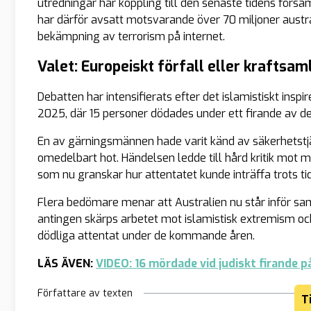
utredningar har koppling till den senaste tidens för
har därför avsatt motsvarande över 70 miljoner australi
bekämpning av terrorism på internet.
Valet: Europeiskt förfall eller kraftsam
Debatten har intensifierats efter det islamistiskt ins
2025, där 15 personer dödades under ett firande av d
En av gärningsmännen hade varit känd av säkerhetstj
omedelbart hot. Händelsen ledde till hård kritik mot
som nu granskar hur attentatet kunde inträffa trots ti
Flera bedömare menar att Australien nu står inför sa
antingen skärps arbetet mot islamistisk extremism och r
dödliga attentat under de kommande åren.
LÄS ÄVEN:
VIDEO: 16 mördade vid judiskt firande p
Författare av texten
T