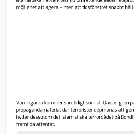
islamistiska nätverk lett till omfattande säkerhetspr
möjlighet att agera – men att tidsfönstret snabbt håll
Varningarna kommer samtidigt som al-Qaidas gren på 
propagandamaterial där terrorister uppmanas att gen
hyllar dessutom det islamistiska terrordådet på Bond
framtida attentat.