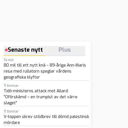
Senaste nytt
Plus
14 min
80 mil till ett nytt knä – 89-åriga Ann-Maris
resa med rullatorn speglar vårdens
geografiska klyftor
11 timmar
Tidö-ministerns attack mot Allard:
”Oförskämd – en trumpist av det värre
slaget”
11 timmar
V-toppen skrev stödbrev till dömd palestinsk
mördare