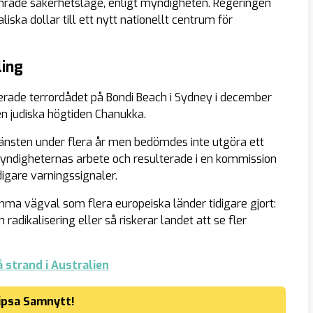
sämrade säkerhetsläge, enligt myndigheten. Regeringen
ska dollar till ett nytt nationellt centrum för
ling
pirerade terrordådet på Bondi Beach i Sydney i december
en judiska högtiden Chanukka.
änsten under flera år men bedömdes inte utgöra ett
 myndigheternas arbete och resulterade i en kommission
digare varningssignaler.
mma vägval som flera europeiska länder tidigare gjort:
adikalisering eller så riskerar landet att se fler
å strand i Australien
ipsa Samnytt!