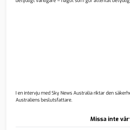
betydligt vanligare – något som gör attentat betydli
I en intervju med Sky News Australia riktar den säkerh
Australiens beslutsfattare.
Missa inte vår