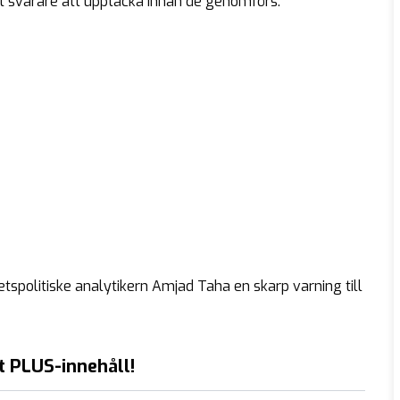
gt svårare att upptäcka innan de genomförs.
etspolitiske analytikern Amjad Taha en skarp varning till
t PLUS-innehåll!