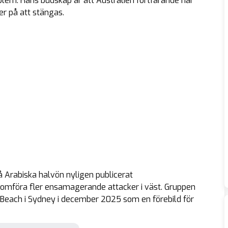
oblem. Hans budskap är att Australien fortfarande har
er på att stängas.
Arabiska halvön nyligen publicerat
omföra fler ensamagerande attacker i väst. Gruppen
i Beach i Sydney i december 2025 som en förebild för