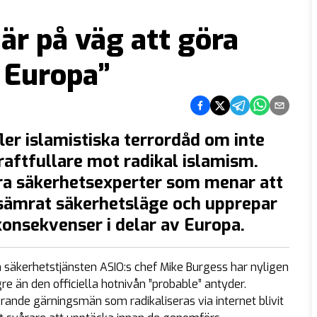
är på väg att göra
 Europa”
Dela på Facebook
Dela på Twitter
Dela på Telegram
Dela på What
Dela via e
fler islamistiska terrordåd om inte
raftfullare mot radikal islamism.
ra säkerhetsexperter som menar att
örsämrat säkerhetsläge och upprepar
konsekvenser i delar av Europa.
a säkerhetstjänsten ASIO:s chef Mike Burgess har nyligen
gre än den officiella hotnivån ”probable” antyder.
nde gärningsmän som radikaliseras via internet blivit