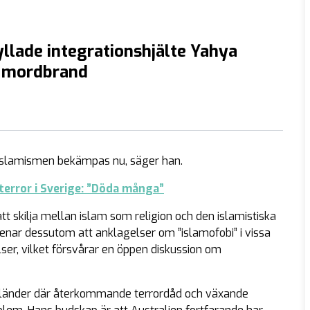
llade integrationshjälte Yahya
 mordbrand
 islamismen bekämpas nu, säger han.
terror i Sverige: ”Döda många”
att skilja mellan islam som religion och den islamistiska
menar dessutom att anklagelser om ”islamofobi” i vissa
elser, vilket försvårar en öppen diskussion om
ka länder där återkommande terrordåd och växande