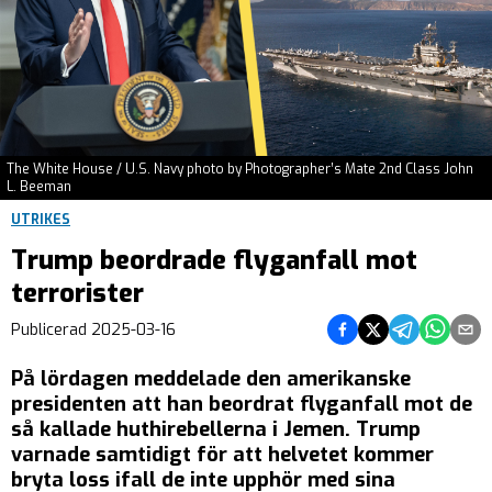
The White House / U.S. Navy photo by Photographer’s Mate 2nd Class John
L. Beeman
UTRIKES
Trump beordrade flyganfall mot
terrorister
Dela på Facebook
Dela på Twitter
Dela på Teleg
Dela på 
Dela 
Publicerad
2025-03-16
På lördagen meddelade den amerikanske
presidenten att han beordrat flyganfall mot de
så kallade huthirebellerna i Jemen. Trump
varnade samtidigt för att helvetet kommer
bryta loss ifall de inte upphör med sina