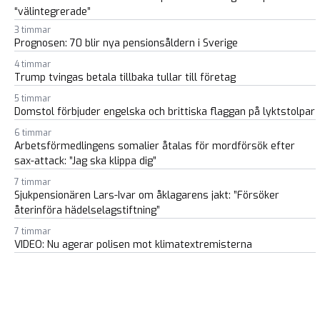
“välintegrerade”
3 timmar
Prognosen: 70 blir nya pensionsåldern i Sverige
4 timmar
Trump tvingas betala tillbaka tullar till företag
5 timmar
Domstol förbjuder engelska och brittiska flaggan på lyktstolpar
6 timmar
Arbetsförmedlingens somalier åtalas för mordförsök efter
sax-attack: ”Jag ska klippa dig”
7 timmar
Sjukpensionären Lars-Ivar om åklagarens jakt: ”Försöker
återinföra hädelselagstiftning”
7 timmar
VIDEO: Nu agerar polisen mot klimatextremisterna