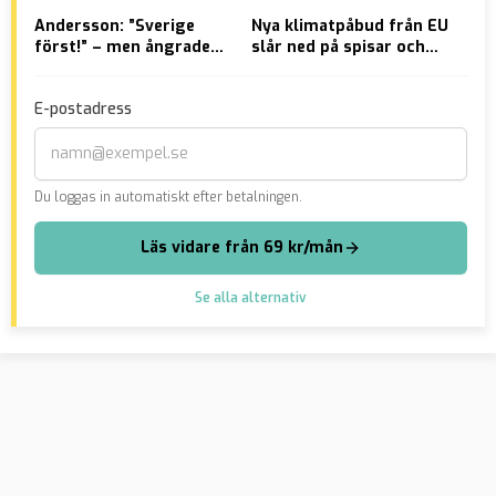
Andersson: ”Sverige
Nya klimatpåbud från EU
Hem
först!” – men ångrade
slår ned på spisar och
smy
sig: ”Det lät som Trump”
kaminer
gul
mil
E-postadress
Du loggas in automatiskt efter betalningen.
Läs vidare från 69 kr/mån
Se alla alternativ