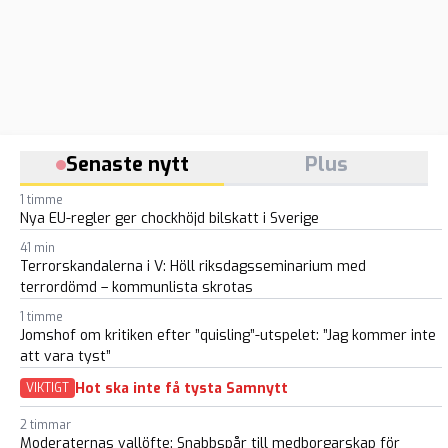
Senaste nytt
Plus
1 timme
Nya EU-regler ger chockhöjd bilskatt i Sverige
41 min
Terrorskandalerna i V: Höll riksdagsseminarium med
terrordömd – kommunlista skrotas
1 timme
Jomshof om kritiken efter ”quisling”-utspelet: ”Jag kommer inte
att vara tyst”
Hot ska inte få tysta Samnytt
VIKTIGT
2 timmar
Moderaternas vallöfte: Snabbspår till medborgarskap för