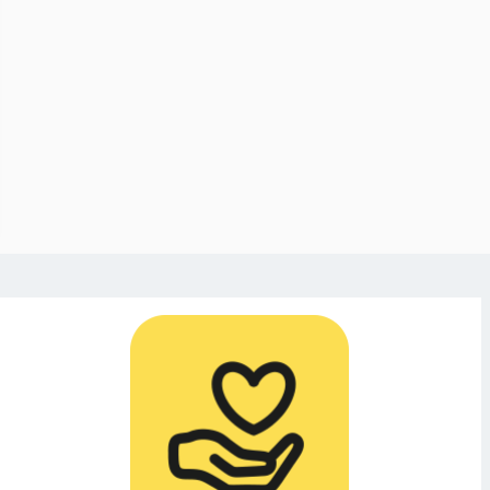
omsk specialitet” –
av hovrätten