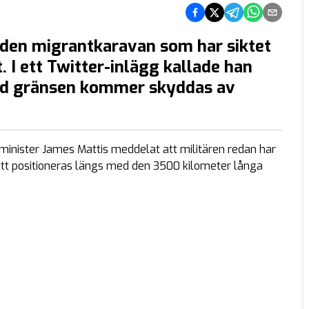
Dela på Facebook
Dela på Twitter
Dela på Telegram
Dela på What
Dela via e
 den migrantkaravan som har siktet
lt. I ett Twitter-inlägg kallade han
med gränsen kommer skyddas av
inister James Mattis meddelat att militären redan har
ör att positioneras längs med den 3500 kilometer långa