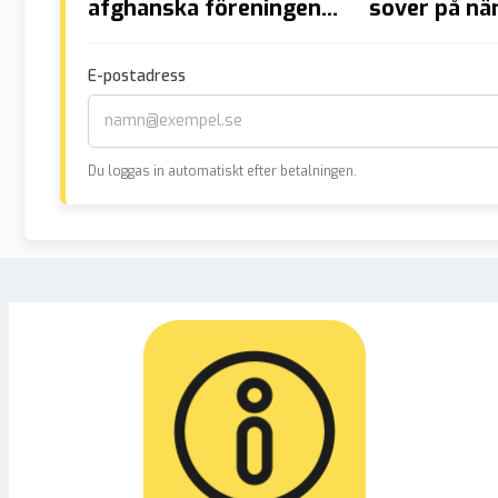
afghanska föreningen
sover på n
våldtog 11-årig flicka i
”Det har var
simhall – utvisas inte
återkommand
E-postadress
år”
Du loggas in automatiskt efter betalningen.