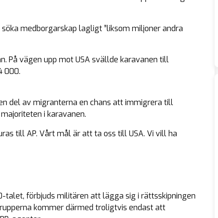
öka medborgarskap lagligt ”liksom miljoner andra
an. På vägen upp mot USA svällde karavanen till
4 000.
en del av migranterna en chans att immigrera till
majoriteten i karavanen.
s till AP. Vårt mål är att ta oss till USA. Vi vill ha
talet, förbjuds militären att lägga sig i rättsskipningen
 Trupperna kommer därmed troligtvis endast att