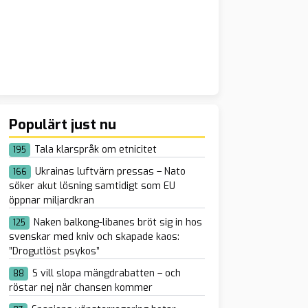
Populärt just nu
Tala klarspråk om etnicitet
195
Ukrainas luftvärn pressas – Nato
166
söker akut lösning samtidigt som EU
öppnar miljardkran
Naken balkong-libanes bröt sig in hos
125
svenskar med kniv och skapade kaos:
”Drogutlöst psykos”
S vill slopa mängdrabatten – och
88
röstar nej när chansen kommer