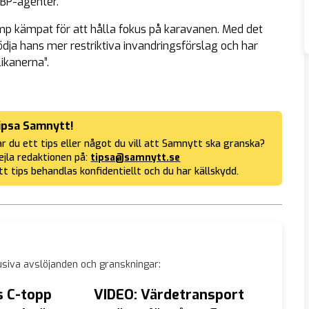
CBP-agenter.
ump kämpat för att hålla fokus på karavanen. Med det
tödja hans mer restriktiva invandringsförslag och har
ikanerna”.
ipsa Samnytt!
r du ett tips eller något du vill att Samnytt ska granska?
jla redaktionen på:
tipsa@samnytt.se
tt tips behandlas konfidentiellt och du har källskydd.
siva avslöjanden och granskningar:
 C-topp
VIDEO: Värdetransport
Kalla