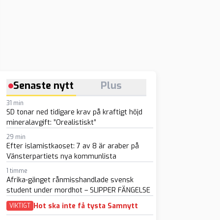
Senaste nytt
Plus
31 min
SD tonar ned tidigare krav på kraftigt höjd
mineralavgift: ”Orealistiskt”
29 min
Efter islamistkaoset: 7 av 8 är araber på
Vänsterpartiets nya kommunlista
1 timme
Afrika-gänget rånmisshandlade svensk
student under mordhot – SLIPPER FÄNGELSE
Hot ska inte få tysta Samnytt
VIKTIGT