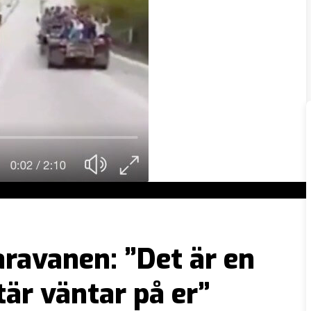
avanen: ”Det är en
tär väntar på er”