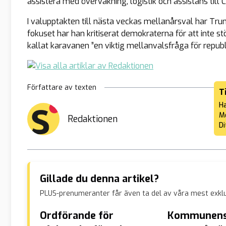
assistera med övervakning, logistik och assistans till 
I valupptakten till nästa veckas mellanårsval har Tr
fokuset har han kritiserat demokraterna för att inte s
kallat karavanen ”en viktig mellanvalsfråga för republ
Författare av texten
T
Ha
Me
Redaktionen
Di
Gillade du denna artikel?
PLUS-prenumeranter får även ta del av våra mest exklu
Ordförande för
Kommunens