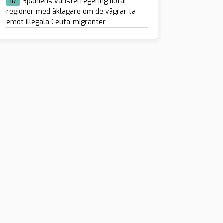
Spaniens vänsterregering hotar
87
regioner med åklagare om de vägrar ta
emot illegala Ceuta-migranter
de romsk stöldvåg