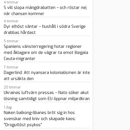
4 timmar
sapp
-post
S vill slopa mängdrabatten – och röstar nej
när chansen kommer
4 timmar
Dyr elhöst väntar – hushåll i södra Sverige
drabbas hårdast
5 timmar
Spaniens vänsterregering hotar regioner
med åklagare om de vägrar ta emot illegala
Ceuta-migranter
7 timmar
Dagerlind: Att nyansera kolonialismen är inte
att ursäkta den
20 timmar
Ukrainas luftvärn pressas – Nato söker akut
lösning samtidigt som EU öppnar miljardkran
1 dag
Naken balkong-libanes bröt sig in hos
svenskar med kniv och skapade kaos:
”Drogutlöst psykos”