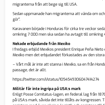
migranterna från att bege sig till USA.
Sedan uppmanade han migranterna att vända om och s
gör”.
Karavanen började i Honduras för cirka tre veckor sed
omkring 7 000 men ska sedan ha avtagit till omkring 
Nekade erbjudande från Mexiko
I fredags erbjöd Mexikos president Enrique Peña Nieto 
Mexiko men det erbjudandet förkastades av den stora 
– Vårt mål är inte att stanna i Mexiko, sa en från Hondura
passage, det är allt.
https://twitter.com/i/status/1054549306047414274
Militär får inte ingripa på USA:s mark
Enligt Posse Comitatus-lagen, en federal lag från 1870-
på USA:s mark, såvida det inte tillåts av kongressen.