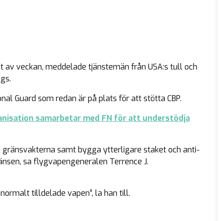
et av veckan, meddelade tjänstemän från USA:s tull och
gs.
al Guard som redan är på plats för att stötta CBP.
anisation samarbetar med FN för att understödja
l gränsvakterna samt bygga ytterligare staket och anti-
ränsen, sa flygvapengeneralen Terrence J.
rmalt tilldelade vapen”, la han till.