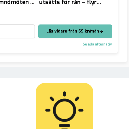
ämndmöten –
utsätts för rån – flyr
för ”r
it
undan kulregn och
döms 
e i flera
ramningsförsök
Läs vidare från 69 kr/mån
Se alla alternativ