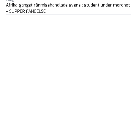
Afrika-gänget rånmisshandlade svensk student under mordhot
– SLIPPER FÄNGELSE