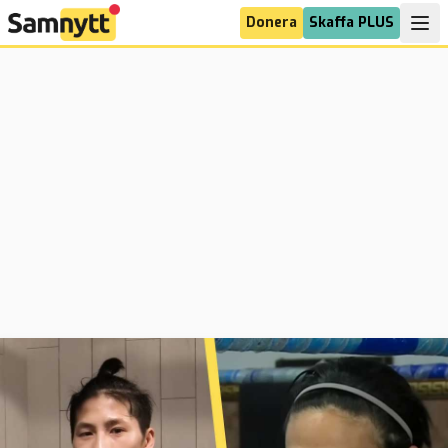
Donera
Skaffa PLUS