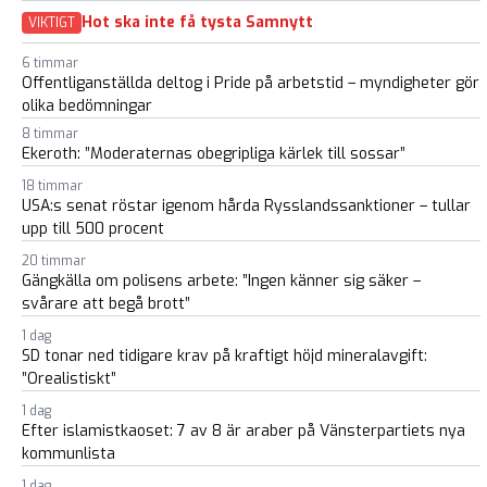
Hot ska inte få tysta Samnytt
VIKTIGT
6 timmar
Offentliganställda deltog i Pride på arbetstid – myndigheter gör
olika bedömningar
8 timmar
Ekeroth: ”Moderaternas obegripliga kärlek till sossar”
18 timmar
USA:s senat röstar igenom hårda Rysslandssanktioner – tullar
upp till 500 procent
20 timmar
Gängkälla om polisens arbete: ”Ingen känner sig säker –
svårare att begå brott”
1 dag
SD tonar ned tidigare krav på kraftigt höjd mineralavgift:
”Orealistiskt”
1 dag
Efter islamistkaoset: 7 av 8 är araber på Vänsterpartiets nya
kommunlista
1 dag