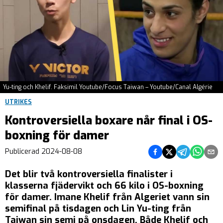
Yu-ting och Khelif. Faksimil Youtube/Focus Taiwan – Youtube/Canal Algérie
UTRIKES
Kontroversiella boxare når final i OS-
boxning för damer
Dela på Facebook
Dela på Twitter
Dela på Teleg
Dela på 
Dela 
Publicerad
2024-08-08
Det blir två kontroversiella finalister i
klasserna fjädervikt och 66 kilo i OS-boxning
för damer. Imane Khelif från Algeriet vann sin
semifinal på tisdagen och Lin Yu-ting från
Taiwan sin semi på onsdagen. Både Khelif och