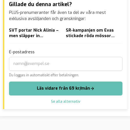
Gillade du denna artikel?
PLUS-prenumeranter får även ta del av våra mest
exklusiva avslöjanden och granskningar:
SVT portar Nick Alinia –
SR-kampanjen om Evas
Gän
men släpper in
stickade röda mössor
Sam
gängkriminella
mot ICE kopplas till
Soros
E-postadress
Du loggas in automatiskt efter betalningen.
Läs vidare från 69 kr/mån
Se alla alternativ