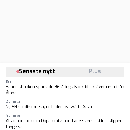
Senaste nytt
Plus
18 min
Handelsbanken spärrade 96-årings Bank-id – kräver resa från
Åland
2 timmar
Ny FN-studie motsäger bilden av svält i Gaza
4 timmar
Alsadaani och och Dogan misshandlade svensk kille – slipper
fängelse