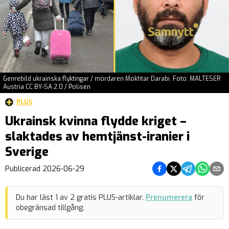
Genrebild ukrainska flyktingar / mördaren Mokhtar Darabi. Foto: MALTESER
Austria CC BY-SA 2.0 / Polisen
PLUS
Ukrainsk kvinna flydde kriget –
slaktades av hemtjänst-iranier i
Sverige
Dela på Facebook
Dela på Twitter
Dela på Teleg
Dela på 
Dela 
Publicerad
2026-06-29
Du har läst
1
av
2
gratis PLUS-artiklar.
Prenumerera
för
obegränsad tillgång.