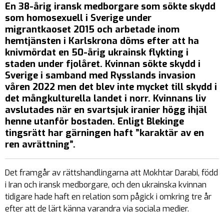
En 38-årig iransk medborgare som sökte skydd
som homosexuell i Sverige under
migrantkaoset 2015 och arbetade inom
hemtjänsten i Karlskrona döms efter att ha
knivmördat en 50-årig ukrainsk flykting i
staden under fjolåret. Kvinnan sökte skydd i
Sverige i samband med Rysslands invasion
våren 2022 men det blev inte mycket till skydd i
det mångkulturella landet i norr. Kvinnans liv
avslutades när en svartsjuk iranier högg ihjäl
henne utanför bostaden. Enligt Blekinge
tingsrätt har gärningen haft ”karaktär av en
ren avrättning”.
Det framgår av rättshandlingarna att Mokhtar Darabi, född
i Iran och iransk medborgare, och den ukrainska kvinnan
tidigare hade haft en relation som pågick i omkring tre år
efter att de lärt känna varandra via sociala medier.