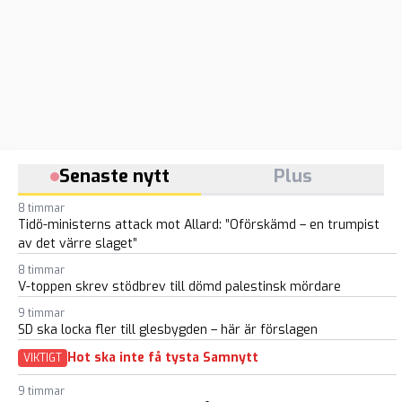
Senaste nytt
Plus
8 timmar
Tidö-ministerns attack mot Allard: ”Oförskämd – en trumpist
av det värre slaget”
8 timmar
V-toppen skrev stödbrev till dömd palestinsk mördare
9 timmar
SD ska locka fler till glesbygden – här är förslagen
Hot ska inte få tysta Samnytt
VIKTIGT
9 timmar