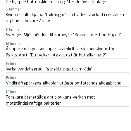
De byggde hatmaskinen – nu gråter de över tonläget
9 timmar
Kvinna skulle hjälpa ”flyktingar” – hittades styckad i resväska –
afghansk boxare åtalas
11 timmar
Sveriges Mjölkbönder till Samnytt: ”Bovaer är ett bedrägeri”
13 timmar
Åklagare och polisen jagar islamkritisk sjukpensionär för
åsiktsbrott: ”Du tycker inte att det är hot eller hat?”
14 timmar
Kyrka vandaliserad i ”särskilt utsatt område”
15 timmar
Vindkraftsparkens elkablar utlöste omfattande skogsbrand
17 timmar
Forskare återställde antibiotikans verkan mot
motståndskraftiga bakterier