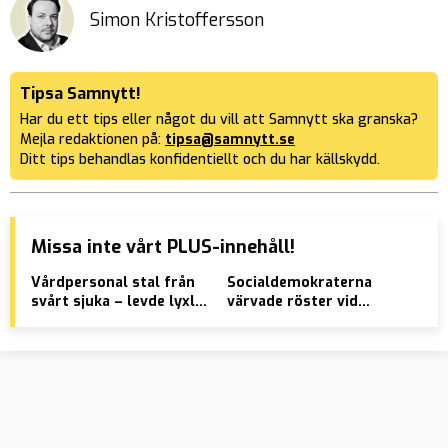
Simon Kristoffersson
Tipsa Samnytt!
Har du ett tips eller något du vill att Samnytt ska granska?
Mejla redaktionen på:
tipsa@samnytt.se
Ditt tips behandlas konfidentiellt och du har källskydd.
Missa inte vårt PLUS-innehåll!
Vårdpersonal stal från
Socialdemokraterna
Tax
svårt sjuka – levde lyxliv
värvade röster vid
Moh
för pengarna
muslimsk massbön
han
kun