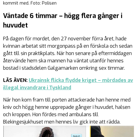
kommit med. Foto: Polisen
Väntade 6 timmar – högg flera gånger i
huvudet
På dagen för mordet, den 27 november förra året, hade
kvinnan arbetat sitt morgonpass på en förskola och sedan
gått till sin praktikplats. När hon senare på eftermiddagen
återvände hem ska mannen ha väntat utanför hennes
bostad i stadsdelen Galgamarken omkring sex timmar.
LÄS ÄVEN:
Ukrainsk flicka flydde kriget – mördades av
illegal invandrare i Tyskland
När hon kom fram till porten attackerade han henne med
kniv och högg henne upprepade gånger i huvudet, halsen
och kroppen. Hon fördes med ambulans till
Blekingesjukhuset men hennes liv gick inte att rädda.