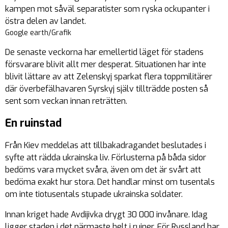
kampen mot såväl separatister som ryska ockupanter i
östra delen av landet.
Google earth/Grafik
De senaste veckorna har emellertid läget för stadens
försvarare blivit allt mer desperat. Situationen har inte
blivit lättare av att Zelenskyj sparkat flera toppmilitärer
där överbefälhavaren Syrskyj själv tillträdde posten så
sent som veckan innan reträtten.
En ruinstad
Från Kiev meddelas att tillbakadragandet beslutades i
syfte att rädda ukrainska liv. Förlusterna på båda sidor
bedöms vara mycket svåra, även om det är svårt att
bedöma exakt hur stora. Det handlar minst om tusentals
om inte tiotusentals stupade ukrainska soldater.
Innan kriget hade Avdijivka drygt 30 000 invånare. Idag
ligger staden i det närmaste helt i ruiner. För Ryssland har