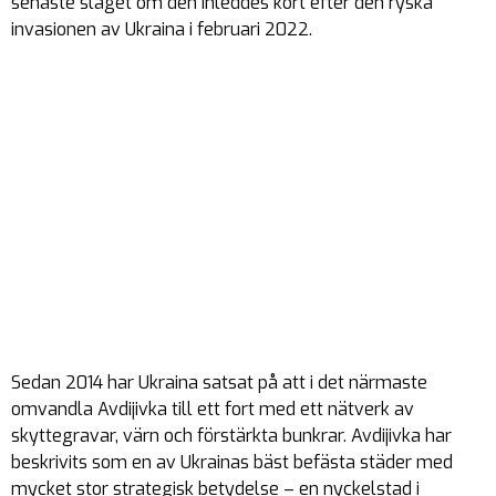
senaste slaget om den inleddes kort efter den ryska
invasionen av Ukraina i februari 2022.
Sedan 2014 har Ukraina satsat på att i det närmaste
omvandla Avdijivka till ett fort med ett nätverk av
skyttegravar, värn och förstärkta bunkrar. Avdijivka har
beskrivits som en av Ukrainas bäst befästa städer med
mycket stor strategisk betydelse – en nyckelstad i