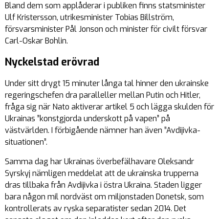
Bland dem som applåderar i publiken finns statsminister
Ulf Kristersson, utrikesminister Tobias Billström,
försvarsminister Pål Jonson och minister för civilt försvar
Carl-Oskar Bohlin.
Nyckelstad erövrad
Under sitt drygt 15 minuter långa tal hinner den ukrainske
regeringschefen dra paralleller mellan Putin och Hitler,
fråga sig när Nato aktiverar artikel 5 och lägga skulden för
Ukrainas ”konstgjorda underskott på vapen” på
västvärlden. I förbigående nämner han även ”Avdijivka-
situationen”.
Samma dag har Ukrainas överbefälhavare Oleksandr
Syrskyj nämligen meddelat att de ukrainska trupperna
dras tillbaka från Avdijivka i östra Ukraina. Staden ligger
bara någon mil nordväst om miljonstaden Donetsk, som
kontrollerats av ryska separatister sedan 2014. Det