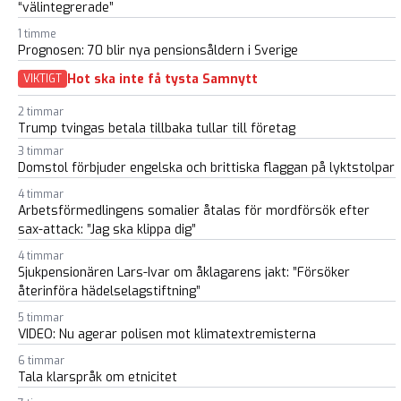
“välintegrerade”
1 timme
Prognosen: 70 blir nya pensionsåldern i Sverige
Hot ska inte få tysta Samnytt
VIKTIGT
2 timmar
Trump tvingas betala tillbaka tullar till företag
3 timmar
Domstol förbjuder engelska och brittiska flaggan på lyktstolpar
4 timmar
Arbetsförmedlingens somalier åtalas för mordförsök efter
sax-attack: ”Jag ska klippa dig”
4 timmar
Sjukpensionären Lars-Ivar om åklagarens jakt: ”Försöker
återinföra hädelselagstiftning”
5 timmar
VIDEO: Nu agerar polisen mot klimatextremisterna
6 timmar
Tala klarspråk om etnicitet