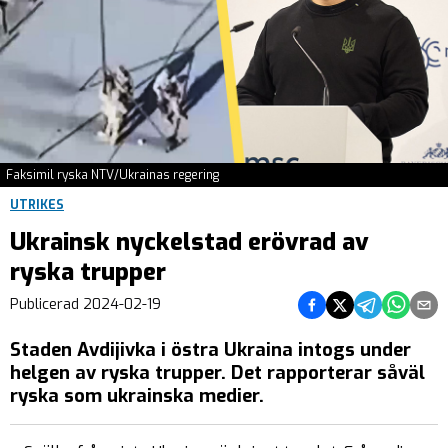
Faksimil ryska NTV/Ukrainas regering
UTRIKES
Ukrainsk nyckelstad erövrad av
ryska trupper
Dela på Facebook
Dela på Twitter
Dela på Teleg
Dela på 
Dela 
Publicerad
2024-02-19
Staden Avdijivka i östra Ukraina intogs under
helgen av ryska trupper. Det rapporterar såväl
ryska som ukrainska medier.