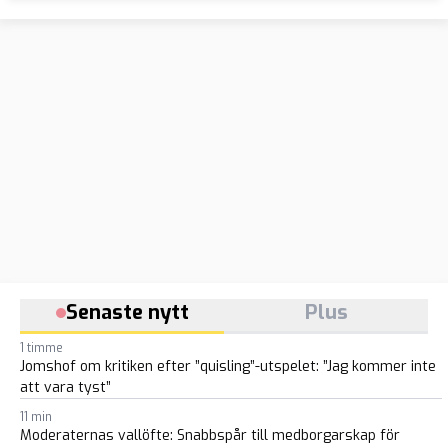
Senaste nytt
Plus
1 timme
Jomshof om kritiken efter ”quisling”-utspelet: ”Jag kommer inte
att vara tyst”
11 min
Moderaternas vallöfte: Snabbspår till medborgarskap för