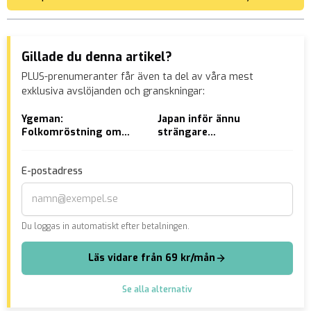
Gillade du denna artikel?
PLUS-prenumeranter får även ta del av våra mest
exklusiva avslöjanden och granskningar:
Ygeman:
Japan inför ännu
USA
Folkomröstning om
strängare
sab
Nato kan vara farlig
invandringslagar
– m
E-postadress
Du loggas in automatiskt efter betalningen.
Läs vidare från 69 kr/mån
Se alla alternativ