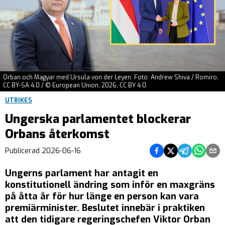
Orban och Magyar med Ursula von der Leyen. Foto: Andrew Shiva / Romiro,
CC BY-SA 4.0 / © European Union, 2026, CC BY 4.0
UTRIKES
Ungerska parlamentet blockerar
Orbans återkomst
Dela på Facebook
Dela på Twitter
Dela på Teleg
Dela på 
Dela 
Publicerad
2026-06-16
Ungerns parlament har antagit en
konstitutionell ändring som inför en maxgräns
på åtta år för hur länge en person kan vara
premiärminister. Beslutet innebär i praktiken
att den tidigare regeringschefen Viktor Orban