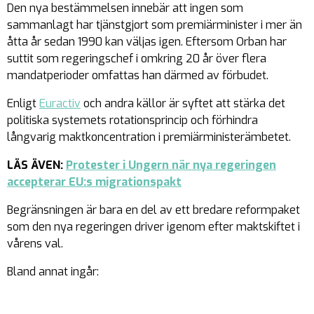
Den nya bestämmelsen innebär att ingen som
sammanlagt har tjänstgjort som premiärminister i mer än
åtta år sedan 1990 kan väljas igen. Eftersom Orban har
suttit som regeringschef i omkring 20 år över flera
mandatperioder omfattas han därmed av förbudet.
Enligt
Euractiv
och andra källor är syftet att stärka det
politiska systemets rotationsprincip och förhindra
långvarig maktkoncentration i premiärministerämbetet.
LÄS ÄVEN:
Protester i Ungern när nya regeringen
accepterar EU:s migrationspakt
Begränsningen är bara en del av ett bredare reformpaket
som den nya regeringen driver igenom efter maktskiftet i
vårens val.
Bland annat ingår: