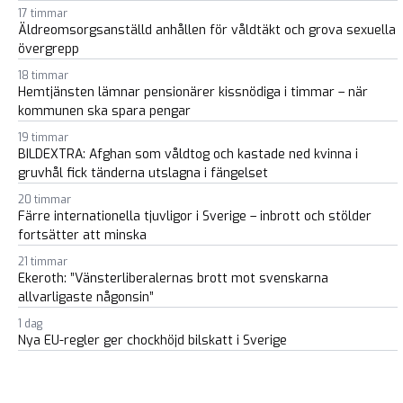
17 timmar
Äldreomsorgsanställd anhållen för våldtäkt och grova sexuella
övergrepp
18 timmar
Hemtjänsten lämnar pensionärer kissnödiga i timmar – när
kommunen ska spara pengar
19 timmar
BILDEXTRA: Afghan som våldtog och kastade ned kvinna i
gruvhål fick tänderna utslagna i fängelset
20 timmar
Färre internationella tjuvligor i Sverige – inbrott och stölder
fortsätter att minska
21 timmar
Ekeroth: ”Vänsterliberalernas brott mot svenskarna
allvarligaste någonsin”
1 dag
Nya EU-regler ger chockhöjd bilskatt i Sverige