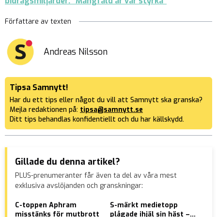
bidragsmiljarder: “Mångfald är vår styrka”
Författare av texten
Andreas Nilsson
Tipsa Samnytt!
Har du ett tips eller något du vill att Samnytt ska granska?
Mejla redaktionen på:
tipsa@samnytt.se
Ditt tips behandlas konfidentiellt och du har källskydd.
Gillade du denna artikel?
PLUS-prenumeranter får även ta del av våra mest
exklusiva avslöjanden och granskningar:
C-toppen Aphram
S-märkt medietopp
Bon
misstänks för mutbrott
plågade ihjäl sin häst –
til