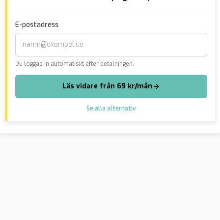
så blir straffet
pep
fän
E-postadress
Du loggas in automatiskt efter betalningen.
Läs vidare från 69 kr/mån
Se alla alternativ