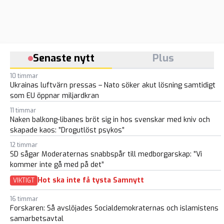
Senaste nytt
Plus
10 timmar
Ukrainas luftvärn pressas – Nato söker akut lösning samtidigt
som EU öppnar miljardkran
11 timmar
Naken balkong-libanes bröt sig in hos svenskar med kniv och
skapade kaos: ”Drogutlöst psykos”
12 timmar
SD sågar Moderaternas snabbspår till medborgarskap: ”Vi
kommer inte gå med på det”
Hot ska inte få tysta Samnytt
VIKTIGT
16 timmar
Forskaren: Så avslöjades Socialdemokraternas och islamistens
samarbetsavtal