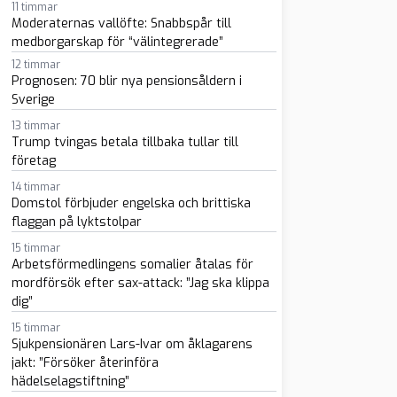
11 timmar
Moderaternas vallöfte: Snabbspår till
medborgarskap för “välintegrerade”
12 timmar
Prognosen: 70 blir nya pensionsåldern i
Sverige
sapp
-post
13 timmar
Trump tvingas betala tillbaka tullar till
företag
14 timmar
Domstol förbjuder engelska och brittiska
flaggan på lyktstolpar
15 timmar
Arbetsförmedlingens somalier åtalas för
mordförsök efter sax-attack: ”Jag ska klippa
dig”
15 timmar
Sjukpensionären Lars-Ivar om åklagarens
jakt: ”Försöker återinföra
hädelselagstiftning”