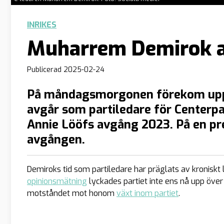
INRIKES
Muharrem Demirok 
Publicerad
2025-02-24
På måndagsmorgonen förekom upp
avgår som partiledare för Centerpar
Annie Lööfs avgång 2023. På en pre
avgången.
Demiroks tid som partiledare har präglats av kroniskt
opinionsmätning
lyckades partiet inte ens nå upp öve
motståndet mot honom
växt inom partiet
.