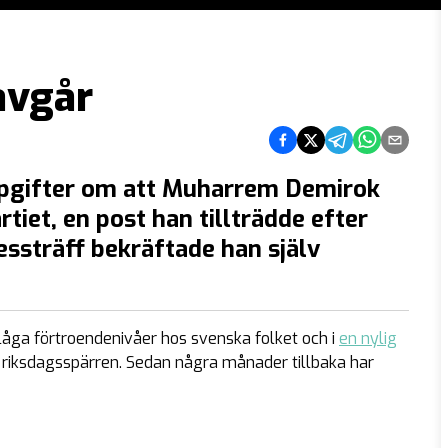
avgår
Dela på Facebook
Dela på Twitter
Dela på Telegram
Dela på What
Dela via e
gifter om att Muharrem Demirok
tiet, en post han tillträdde efter
ssträff bekräftade han själv
 låga förtroendenivåer hos svenska folket och i
en nylig
r riksdagsspärren. Sedan några månader tillbaka har