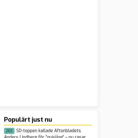
Populärt just nu
SD-toppen kallade Aftonbladets
265
Anders Lindberg för ”quisling” – nu rasar