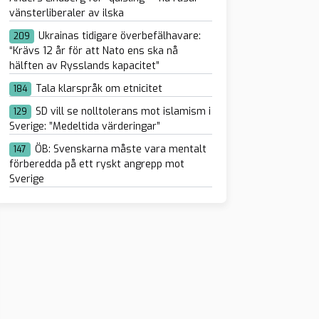
vänsterliberaler av ilska
Ukrainas tidigare överbefälhavare:
209
“Krävs 12 år för att Nato ens ska nå
hälften av Rysslands kapacitet”
Tala klarspråk om etnicitet
184
SD vill se nolltolerans mot islamism i
129
Sverige: ”Medeltida värderingar”
ÖB: Svenskarna måste vara mentalt
147
förberedda på ett ryskt angrepp mot
Sverige