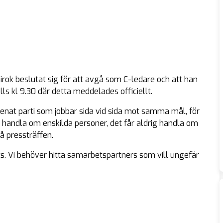
k beslutat sig för att avgå som C-ledare och att han
ls kl 9.30 där detta meddelades officiellt.
 enat parti som jobbar sida vid sida mot samma mål, för
ig handla om enskilda personer, det får aldrig handla om
å pressträffen.
lats. Vi behöver hitta samarbetspartners som vill ungefär