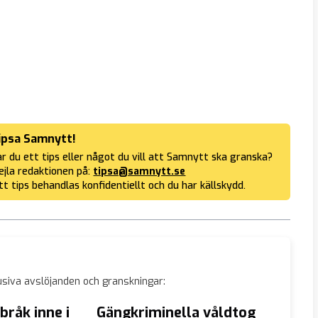
ipsa Samnytt!
r du ett tips eller något du vill att Samnytt ska granska?
jla redaktionen på:
tipsa@samnytt.se
tt tips behandlas konfidentiellt och du har källskydd.
siva avslöjanden och granskningar:
bråk inne i
Gängkriminella våldtog
Hundar