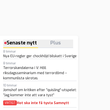
Senaste nytt
Plus
8 timmar
Nya EU-regler ger chockhöjd bilskatt i Sverige
8 timmar
Terrorskandalerna i V: Höll
riksdagsseminarium med terrordömd –
kommunlista skrotas
10 timmar
Jomshof om kritiken efter ”quisling”-utspelet:
”Jag kommer inte att vara tyst”
Hot ska inte få tysta Samnytt
VIKTIGT