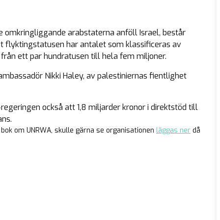
 omkringliggande arabstaterna anföll Israel, består
 flyktingstatusen har antalet som klassificeras av
rån ett par hundratusen till hela fem miljoner.
ambassadör Nikki Haley, av palestiniernas fientlighet
geringen också att 1,8 miljarder kronor i direktstöd till
ans.
n bok om UNRWA, skulle gärna se organisationen
läggas ner
då