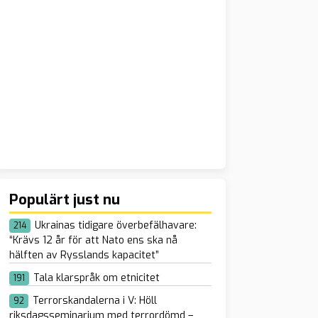
Populärt just nu
Ukrainas tidigare överbefälhavare:
214
“Krävs 12 år för att Nato ens ska nå
hälften av Rysslands kapacitet”
Tala klarspråk om etnicitet
191
Terrorskandalerna i V: Höll
92
riksdagsseminarium med terrordömd –