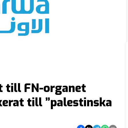
t till FN-organet
at till ”palestinska
Dela på Facebook
Dela på Twitter
Dela på Telegram
Dela på What
Dela via e