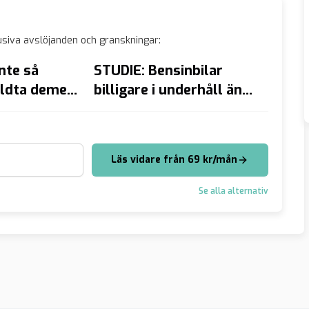
siva avslöjanden och granskningar:
nte så
STUDIE: Bensinbilar
Han d
våldta dement
billigare i underhåll än
grilla
de – Ali får
elbilar
domk
Läs vidare från 69 kr/mån
Se alla alternativ