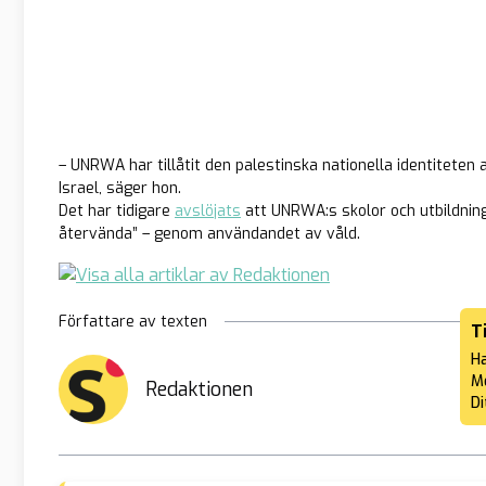
– UNRWA har tillåtit den palestinska nationella identitete
Israel, säger hon.
Det har tidigare
avslöjats
att UNRWA:s skolor och utbildnings
återvända” – genom användandet av våld.
Författare av texten
T
Ha
Me
Redaktionen
Di