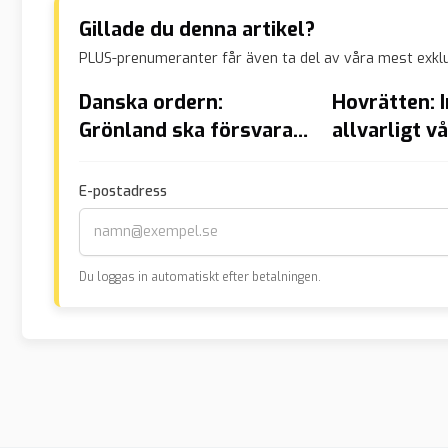
Gillade du denna artikel?
PLUS-prenumeranter får även ta del av våra mest exklu
Danska ordern:
Hovrätten: I
Grönland ska försvaras
allvarligt 
militärt
på äldreboen
sänkt straff
E-postadress
Du loggas in automatiskt efter betalningen.