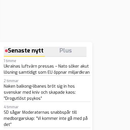
Senaste nytt
Plus
1 timme
Ukrainas luftvärn pressas – Nato söker akut
lösning samtidigt som EU öppnar miljardkran
2 timmar
Naken balkong-libanes bröt sig in hos
svenskar med kniv och skapade kaos:
”Drogutlöst psykos”
4 timmar
SD sågar Moderaternas snabbspår till
medborgarskap: ”Vi kommer inte gå med på
det”
sapp
-post