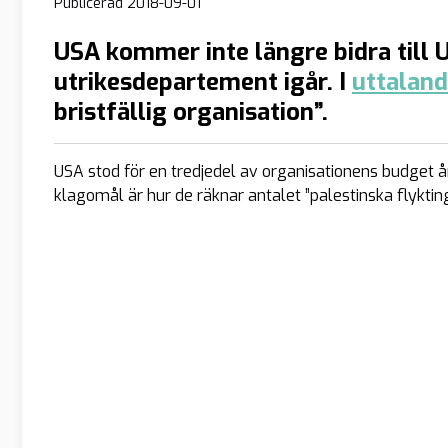
Publicerad
2018-09-01
USA kommer inte längre bidra till
utrikesdepartement igår. I
uttaland
bristfällig organisation”.
USA stod för en tredjedel av organisationens budget år
klagomål är hur de räknar antalet ”palestinska flykting