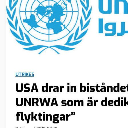
UTRIKES
USA drar in bistånde
UNRWA som är dediker
flyktingar”