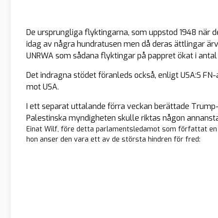
De ursprungliga flyktingarna, som uppstod 1948 när de
idag av några hundratusen men då deras ättlingar ärvt
UNRWA som sådana flyktingar på pappret ökat i antal f
Det indragna stödet föranleds också, enligt USA:S FN-
mot USA.
I ett separat uttalande förra veckan berättade Trump-re
Palestinska myndigheten skulle riktas någon annanst
Einat Wilf, före detta parlamentsledamot som författat e
hon anser den vara ett av de största hindren för fred: