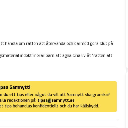
n att handla om rätten att återvända och därmed göra slut på
material indoktrinerar barn att ägna sina liv åt ”rätten att
ipsa Samnytt!
r du ett tips eller något du vill att Samnytt ska granska?
jla redaktionen på:
tipsa@samnytt.se
tt tips behandlas konfidentiellt och du har källskydd.