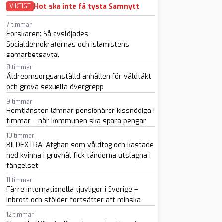
Hot ska inte få tysta Samnytt
VIKTIGT
7 timmar
Forskaren: Så avslöjades
Socialdemokraternas och islamistens
samarbetsavtal
8 timmar
Äldreomsorgsanställd anhållen för våldtäkt
och grova sexuella övergrepp
9 timmar
Hemtjänsten lämnar pensionärer kissnödiga i
timmar – när kommunen ska spara pengar
10 timmar
BILDEXTRA: Afghan som våldtog och kastade
ned kvinna i gruvhål fick tänderna utslagna i
fängelset
11 timmar
Färre internationella tjuvligor i Sverige –
inbrott och stölder fortsätter att minska
12 timmar