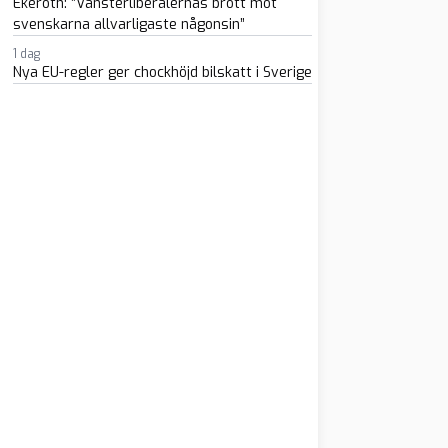
Ekeroth: ”Vänsterliberalernas brott mot
svenskarna allvarligaste någonsin”
1 dag
Nya EU-regler ger chockhöjd bilskatt i Sverige