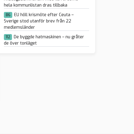
hela kommunlistan dras tillbaka
EU höll krismöte efter Ceuta –
86
Sverige stod utanför brev från 22
medlemsländer
öms för att ha
De byggde hatmaskinen – nu gråter
112
t koranen utanför
de över tonläget
yrka