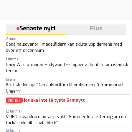
Senaste nytt
Plus
2 timmar
Goda hälsovanor i medelåldern kan skjuta upp demens med
över ett decennium
1 timme
Daily Wire utmanar Hollywood – släpper actionfilm om islamsk
terror
13 min
Brittisk tidning: ”Den auktoritära liberalismen på frammarsch
Ungern”
Hot ska inte få tysta Samnytt
VIKTIGT
12 timmar
VIDEO: Invandrare hotar p-vakt: ”Kommer leta efter dig om du
fuckar min bil – jävla bitch”
13 timmar