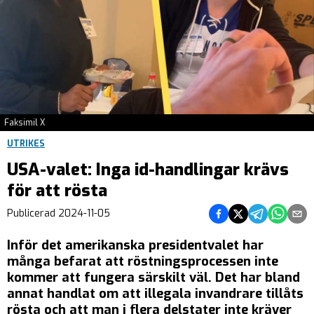
Faksimil X
UTRIKES
USA-valet: Inga id-handlingar krävs
för att rösta
Dela på Facebook
Dela på Twitter
Dela på Teleg
Dela på 
Dela 
Publicerad
2024-11-05
Inför det amerikanska presidentvalet har
många befarat att röstningsprocessen inte
kommer att fungera särskilt väl. Det har bland
annat handlat om att illegala invandrare tillåts
rösta och att man i flera delstater inte kräver