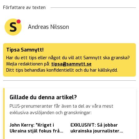
Författare av texten
Andreas Nilsson
Tipsa Samnytt!
Har du ett tips eller något du vill att Samnytt ska granska?
Mejla redaktionen på:
tipsa@samnytt.se
Ditt tips behandlas konfidentiellt och du har källskydd.
Gillade du denna artikel?
PLUS-prenumeranter får även ta del av våra mest
exklusiva avslöjanden och granskningar:
John Kerry: ”Kriget i
EXKLUSIVT: Så jobbar
VID
Ukraina stjäl fokus från
ukrainska journalister
Mo
klimatkrisen”
under kriget
mis