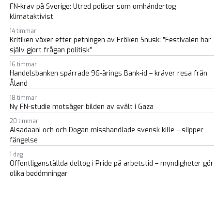
FN-krav på Sverige: Utred poliser som omhändertog
klimataktivist
14 timmar
Kritiken växer efter petningen av Fröken Snusk: ”Festivalen har
själv gjort frågan politisk”
16 timmar
Handelsbanken spärrade 96-årings Bank-id – kräver resa från
Åland
18 timmar
Ny FN-studie motsäger bilden av svält i Gaza
20 timmar
Alsadaani och och Dogan misshandlade svensk kille – slipper
fängelse
1 dag
Offentliganställda deltog i Pride på arbetstid – myndigheter gör
olika bedömningar