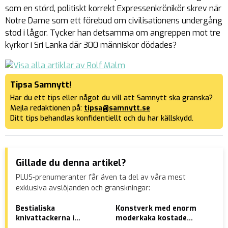
som en störd, politiskt korrekt Expressenkrönikör skrev när
Notre Dame som ett förebud om civilisationens undergång
stod i lågor. Tycker han detsamma om angreppen mot tre
kyrkor i Sri Lanka där 300 människor dödades?
Tipsa Samnytt!
Har du ett tips eller något du vill att Samnytt ska granska?
Mejla redaktionen på:
tipsa@samnytt.se
Ditt tips behandlas konfidentiellt och du har källskydd.
Gillade du denna artikel?
PLUS-prenumeranter får även ta del av våra mest
exklusiva avslöjanden och granskningar:
Bestialiska
Konstverk med enorm
Ung
knivattackerna i
moderkaka kostade
sve
Vetlanda – läs hela
skattebetalarna miljoner
hyc