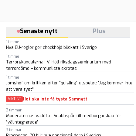
Senaste nytt
Plus
1 timme
Nya EU-regler ger chockhöjd bilskatt i Sverige
1 timme
Terrorskandalerna i V: Höll riksdagsseminarium med
terrordömd – kommunlista skrotas
1 timme
Jomshof om kritiken efter ”quisling”-utspelet: ”Jag kommer inte
att vara tyst”
Hot ska inte få tysta Samnytt
VIKTIGT
2 timmar
Moderaternas vallöfte: Snabbspår till medborgarskap för
“välintegrerade”
3 timmar
Prognosen: 70 blir nya pensionsåldern i Sverige