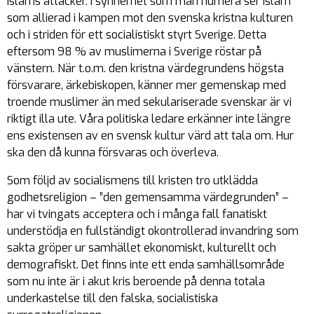
islams attacker. I synnerhet som man numera ser islam
som allierad i kampen mot den svenska kristna kulturen
och i striden för ett socialistiskt styrt Sverige. Detta
eftersom 98 % av muslimerna i Sverige röstar på
vänstern. När t.o.m. den kristna värdegrundens högsta
försvarare, ärkebiskopen, känner mer gemenskap med
troende muslimer än med sekulariserade svenskar är vi
riktigt illa ute. Våra politiska ledare erkänner inte längre
ens existensen av en svensk kultur värd att tala om. Hur
ska den då kunna försvaras och överleva.
Som följd av socialismens till kristen tro utklädda
godhetsreligion – ”den gemensamma värdegrunden” –
har vi tvingats acceptera och i många fall fanatiskt
understödja en fullständigt okontrollerad invandring som
sakta gröper ur samhället ekonomiskt, kulturellt och
demografiskt. Det finns inte ett enda samhällsområde
som nu inte är i akut kris beroende på denna totala
underkastelse till den falska, socialistiska