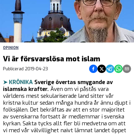
OPINION
Vi är försvarslösa mot islam
Dela på Facebook
Dela på Twitter
Dela på Teleg
Dela på 
Dela 
Publicerad
2019-04-23
➤ KRÖNIKA
Sverige övertas smygande av
islamska krafter.
Även om vi påstås vara
världens mest sekulariserade land sitter vår
kristna kultur sedan många hundra år ännu djupt i
folksjälen. Det bekräftas av att en stor majoritet
av svenskarna fortsatt är medlemmar i svenska
kyrkan. Sakta tycks allt fler bli medvetna om att
vi med vår välvillighet naivt lämnat landet öppet