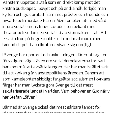
Vänstern uppstod alltså som en direkt kamp mot det
kristna budskapet. I Sovjet och på andra håll förbjöd man
kyrkan och gick brutalt fram mot präster och troende och
avsatte och mördade tsaren. Men försöken att med våld
införa socialismens frihet slutade som bekant med
diktatur och sedan den socialistiska stormaktens fall. Att
ersätta tron på högre makter och nedärvd moral med
lydnad till politiska diktatorer visade sig omöjligt.
I Sverige har upproret och avkristningen däremot tagit en
försiktigare väg – även om socialdemokraterna fortsatt
har som mål att avsätta kungen. Här har man istället sett
till att kyrkan går vänsterpolitikens ärenden. Genom att
som kameleonten skickligt färgsätta socialismen i kyrkans
färger har man lyckats göra Sverige till det mest
sekulariserade landet i världen. Vem behöver en Gud när vi
har Stefan Löfven?
Därmed är Sverige också det mest sårbara landet för