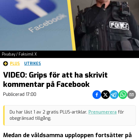
Pixabay / Faksimil X
PLUS
UTRIKES
VIDEO: Grips för att ha skrivit
kommentar på Facebook
Dela på Facebook
Dela på Twitter
Dela på Teleg
Dela på 
Dela 
Publicerad
17:00
Du har läst
1
av
2
gratis PLUS-artiklar.
Prenumerera
för
obegränsad tillgång.
Medan de våldsamma upploppen fortsätter på