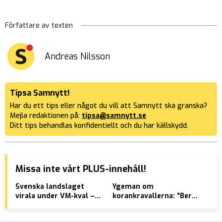
Författare av texten
Andreas Nilsson
Tipsa Samnytt!
Har du ett tips eller något du vill att Samnytt ska granska?
Mejla redaktionen på:
tipsa@samnytt.se
Ditt tips behandlas konfidentiellt och du har källskydd.
Missa inte vårt PLUS-innehåll!
Svenska landslaget
Ygeman om
Pal
virala under VM-kval –
korankravallerna: ”Beror
att
”Inte en enda svensk”
INTE på
sve
kulturskillnader”