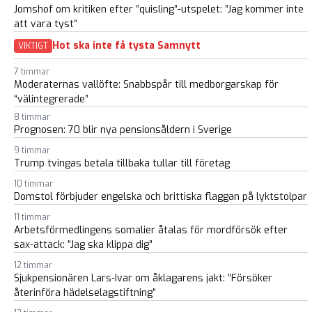
Jomshof om kritiken efter ”quisling”-utspelet: ”Jag kommer inte
att vara tyst”
Hot ska inte få tysta Samnytt
VIKTIGT
7 timmar
Moderaternas vallöfte: Snabbspår till medborgarskap för
“välintegrerade”
8 timmar
Prognosen: 70 blir nya pensionsåldern i Sverige
9 timmar
Trump tvingas betala tillbaka tullar till företag
10 timmar
Domstol förbjuder engelska och brittiska flaggan på lyktstolpar
11 timmar
Arbetsförmedlingens somalier åtalas för mordförsök efter
sax-attack: ”Jag ska klippa dig”
12 timmar
Sjukpensionären Lars-Ivar om åklagarens jakt: ”Försöker
återinföra hädelselagstiftning”