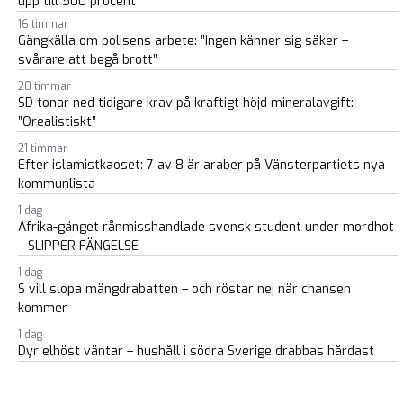
upp till 500 procent
16 timmar
Gängkälla om polisens arbete: ”Ingen känner sig säker –
svårare att begå brott”
20 timmar
SD tonar ned tidigare krav på kraftigt höjd mineralavgift:
”Orealistiskt”
21 timmar
Efter islamistkaoset: 7 av 8 är araber på Vänsterpartiets nya
kommunlista
1 dag
Afrika-gänget rånmisshandlade svensk student under mordhot
– SLIPPER FÄNGELSE
1 dag
S vill slopa mängdrabatten – och röstar nej när chansen
kommer
1 dag
Dyr elhöst väntar – hushåll i södra Sverige drabbas hårdast