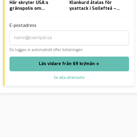
Här skryter USA:s
Klankurd åtalas för
ÅTA
gränspolis om
yxattack i Sollefteå –
sku
deportationer till
riskerar utvisning
åri
Ukraina
brö
E-postadress
Du loggas in automatiskt efter betalningen.
Läs vidare från 69 kr/mån
Se alla alternativ