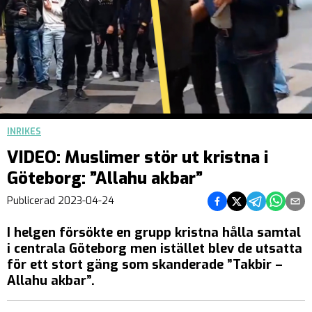
INRIKES
VIDEO: Muslimer stör ut kristna i
Göteborg: ”Allahu akbar”
Dela på Facebook
Dela på Twitter
Dela på Teleg
Dela på 
Dela 
Publicerad
2023-04-24
I helgen försökte en grupp kristna hålla samtal
i centrala Göteborg men istället blev de utsatta
för ett stort gäng som skanderade ”Takbir –
Allahu akbar”.