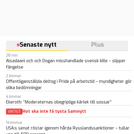
Senaste nytt
Plus
28 min
Alsadaani och och Dogan misshandlade svensk kille – slipper
fängelse
2 timmar
Offentliganställda deltog i Pride på arbetstid – myndigheter gör
olika bedömningar
4 timmar
Ekeroth: ”Moderaternas obegripliga kärlek till sossar”
Hot ska inte få tysta Samnytt
VIKTIGT
14 timmar
USA:s senat röstar igenom hårda Rysslandssanktioner – tullar