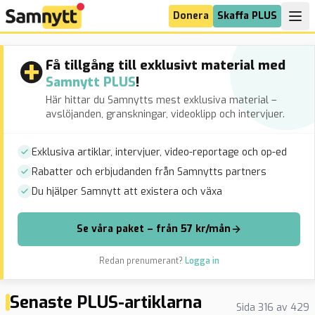
Donera
Skaffa PLUS
Få tillgång till exklusivt material med
Samnytt PLUS
!
Här hittar du Samnytts mest exklusiva material –
avslöjanden, granskningar, videoklipp och intervjuer.
Exklusiva artiklar, intervjuer, video-reportage och op-ed
Rabatter och erbjudanden från Samnytts partners
Du hjälper Samnytt att existera och växa
Se våra paket – från 57 kr/mån
Redan prenumerant?
Logga in
Senaste PLUS-artiklarna
Sida
316
av
429