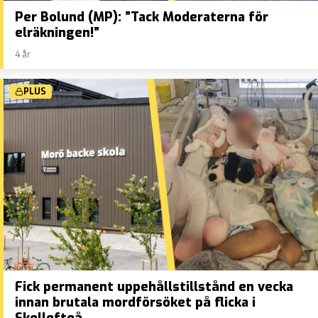
Per Bolund (MP): ”Tack Moderaterna för
elräkningen!”
4 år
PLUS
Fick permanent uppehållstillstånd en vecka
innan brutala mordförsöket på flicka i
Skellefteå