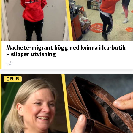
Machete-migrant högg ned kvinna i Ica-butik
– slipper utvisning
4 år
PLUS