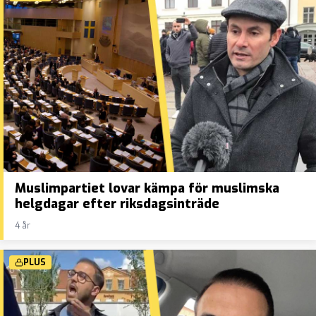
Muslimpartiet lovar kämpa för muslimska
helgdagar efter riksdagsinträde
4 år
PLUS