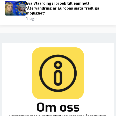
Eva Vlaardingerbroek till Samnytt:
”Återvandring är Europas sista fredliga
möjlighet”
3 dagar
Om oss