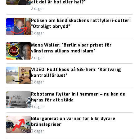
att det är hot eller hat?”
2 dagar
Polisen om kändiskockens rattfylleri-dotter:
”Otroligt obrydd”
2 dagar
Mona Walter: ”Berlin visar priset för
vänsterns allians med islam”
2 dagar
VIDEO: Fullt kaos på SiS-hem: ”Kortvarig
kontrollförlust”
2 dagar
Robotarna flyttar in i hemmen – nu kan de
hyras för att städa
3 dagar
Bilorganisation varnar för 6 kr dyrare
bränslepriser
3 dagar