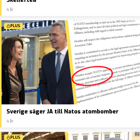
4 år
PLUS
Sverige säger JA till Natos atombomber
4 år
PLUS