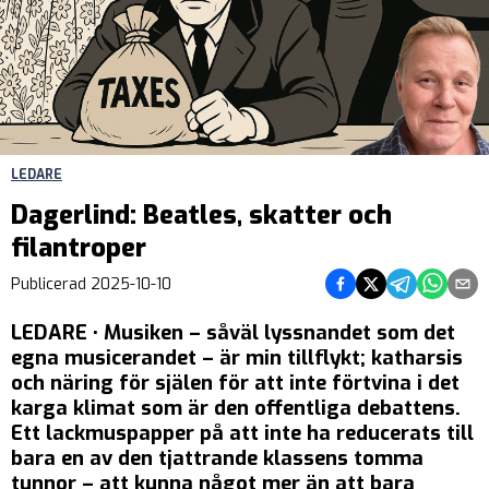
LEDARE
Dagerlind: Beatles, skatter och
filantroper
Dela på Facebook
Dela på Twitter
Dela på Teleg
Dela på 
Dela 
Publicerad
2025-10-10
LEDARE • Musiken – såväl lyssnandet som det
egna musicerandet – är min tillflykt; katharsis
och näring för själen för att inte förtvina i det
karga klimat som är den offentliga debattens.
Ett lackmuspapper på att inte ha reducerats till
bara en av den tjattrande klassens tomma
tunnor – att kunna något mer än att bara