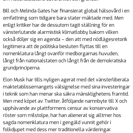
Bill och Melinda Gates har finansierat global hälsovård i en
omfattning som tidigare bara stater mäktade med. Men
enligt kritiker har de dessutom tagit ställning för en
vänsterlutande alarmistisk klimatlobby bakom vilken
också döljer sig en agenda – den att med nödlägesretorik
legitimera att de politiska besluten flyttas till en
nomenklatura långt ovanför medborgarnas huvuden,
långt från nationalstaten och långt från de demokratiska
grundprinciperna.
Elon Musk har tills nyligen agerat med det vänsterliberala
maktetablissemangets välsignelse med sina investeringar
i teknik som han menar ska säkra mänsklighetens framtid.
Men med köpet av Twitter, åtföljande namnbyte till X och
upphävande av plattformens censur av konservativa
röster som milstolpe, har han alienerat sig alltmer hos
sagda nomenklatura men i gengäld vunnit gehör i
folkdjupet med dess mer traditionella värderingar.