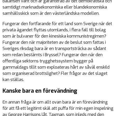
balansen varit och är garanterad av det demokratiska och
samtidigt marknadsekonomiska eller blandekonomiska
samhällsskick som är den västerländska modellen.
Fungerar den fortfarande för ett land som Sverige när det
privata ägandet flyttas utomlands, i flera fall till bolag
som är bulvaner för den kinesiska kommunistregimen?
Fungerar den när majoriteten av de beslut som fattas i
Sveriges riksdag bara är en transportsträcka av sådant
som redan bestämts i Bryssel? Fungerar den när den
offentliga sektorns trygghetssystem bygger på
gammaldags tillit som exploateras hårt av såväl enskild
som organiserad brottslighet? Fler frågor av det slaget
kan ställas.
Kanske bara en förevändning
En annan fråga är om allt ovan bara är en förevändning
för att få ett legitimt skäl att puffa för min egen inspelning
av George Harrisons låt. Taxman, som inleds med den