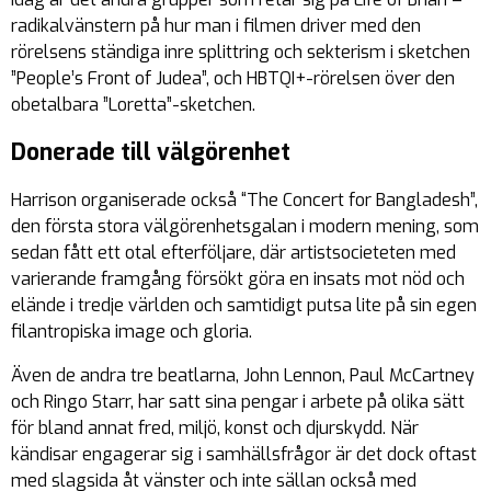
radikalvänstern på hur man i filmen driver med den
rörelsens ständiga inre splittring och sekterism i sketchen
”
People’s Front of Judea
”, och HBTQI+-rörelsen över den
obetalbara ”
Loretta
”-sketchen.
Donerade till välgörenhet
Harrison organiserade också “The Concert for Bangladesh”,
den första stora välgörenhetsgalan i modern mening, som
sedan fått ett otal efterföljare, där artistsocieteten med
varierande framgång försökt göra en insats mot nöd och
elände i tredje världen och samtidigt putsa lite på sin egen
filantropiska image och gloria.
Även de andra tre beatlarna, John Lennon, Paul McCartney
och Ringo Starr, har satt sina pengar i arbete på olika sätt
för bland annat fred, miljö, konst och djurskydd. När
kändisar engagerar sig i samhällsfrågor är det dock oftast
med slagsida åt vänster och inte sällan också med