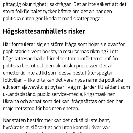
påtaglig okunnighet i sakfrågan. Det är inte säkert att det
stora folkflertalet tycker bättre om det än när den
politiska eliten gör likadant med skattepengar.
Högskattesamhällets risker
Här formulerar sig en större fråga som höjer sig ovanför
pophistorien: vem bör styra resursernas riktning? I ett
högskattesamhälle fördelar staten intäkterna utifrån
politiska beslut och demokratiska processer. Det är
emellertid inte alltid som dessa beslut återspeglar
folkviljan – lika ofta kan det vara nyss nämnda politiska
elit som självsvåldigt pytsar i väg miljarder till sådant som
u-landsbistånd, public service-media, krigsmaskinen i
Ukraina och annat som det kan ifrågasättas om den har
majoritetsstöd för hos menigheten.
När staten bestämmer kan det också bli stelbent,
byråkratiskt, slösaktigt och utan kontroll över var