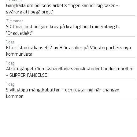
18 timmar
Gängkälla om polisens arbete: ”Ingen känner sig säker –
svårare att begå brott”
21 timmar
SD tonar ned tidigare krav på kraftigt höjd mineralavgift:
”Orealistiskt”
1 dag
Efter islamistkaoset: 7 av 8 är araber på Vänsterpartiets nya
kommunlista
1 dag
Afrika-gänget rånmisshandlade svensk student under mordhot
– SLIPPER FÄNGELSE
1 dag
S vill slopa mängdrabatten – och röstar nej när chansen
kommer