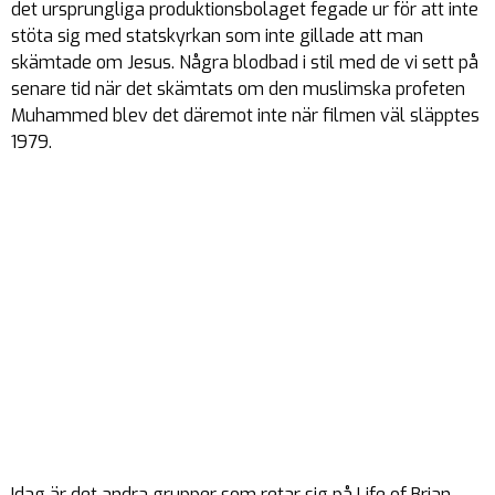
det ursprungliga produktionsbolaget fegade ur för att inte
stöta sig med statskyrkan som inte gillade att man
skämtade om Jesus. Några blodbad i stil med de vi sett på
senare tid när det skämtats om den muslimska profeten
Muhammed blev det däremot inte när filmen väl släpptes
1979.
Idag är det andra grupper som retar sig på Life of Brian –