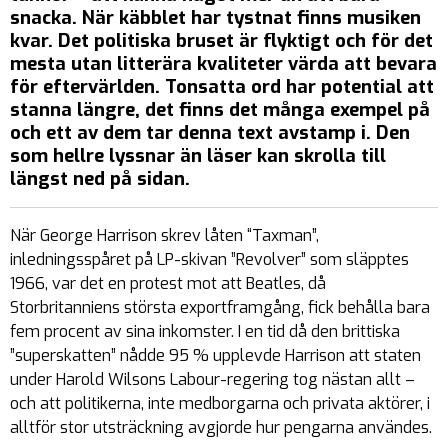
snacka. När käbblet har tystnat finns musiken
kvar. Det politiska bruset är flyktigt och för det
mesta utan litterära kvaliteter värda att bevara
för eftervärlden. Tonsatta ord har potential att
stanna längre, det finns det många exempel på
och ett av dem tar denna text avstamp i. Den
som hellre lyssnar än läser kan skrolla till
längst ned på sidan.
När George Harrison skrev låten “
Taxman
”,
inledningsspåret på LP-skivan ”
Revolver
” som släpptes
1966, var det en protest mot att Beatles, då
Storbritanniens största exportframgång, fick behålla bara
fem procent av sina inkomster. I en tid då den brittiska
”
superskatten
” nådde 95 % upplevde Harrison att staten
under Harold Wilsons Labour-regering tog nästan allt –
och att politikerna, inte medborgarna och privata aktörer, i
alltför stor utsträckning avgjorde hur pengarna användes.