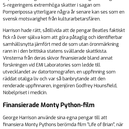
S-regeringens extremhöga skatter i sagan om
Pomperipossa ytterligare några år senare kan ses som en
svensk motsvarighet från kulturarbetarsfären.
Harrison hade rätt, såtillvida att de pengar Beatles faktiskt
fick rå över själva kom att göra påtaglig och identifierbar
samhällsnytta jämfört med de som utan öronmärkning
rann in i den brittiska statens svällande skattkista.
Vinsterna från deras skivor finansierade bland annat
forskningen vid EMI Laboratories som ledde till
utvecklandet av datortomografen, en uppfinning som
räddat otaliga liv och var så banbrytande att den
renderade uppfinnaren, ingenjören Godfrey Hounsfield,
Nobelpriset i medicin.
Finansierade Monty Python-film
George Harrison använde sina egna pengar till att
finansiera Monty Pythons berömda film “Life of Brian”, när