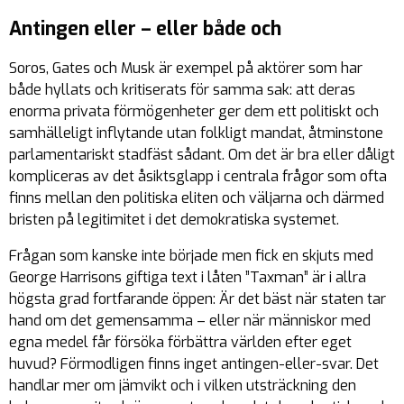
Antingen eller – eller både och
Soros, Gates och Musk är exempel på aktörer som har
både hyllats och kritiserats för samma sak: att deras
enorma privata förmögenheter ger dem ett politiskt och
samhälleligt inflytande utan folkligt mandat, åtminstone
parlamentariskt stadfäst sådant. Om det är bra eller dåligt
kompliceras av det åsiktsglapp i centrala frågor som ofta
finns mellan den politiska eliten och väljarna och därmed
bristen på legitimitet i det demokratiska systemet.
Frågan som kanske inte började men fick en skjuts med
George Harrisons giftiga text i låten ”
Taxman
” är i allra
högsta grad fortfarande öppen: Är det bäst när staten tar
hand om det gemensamma – eller när människor med
egna medel får försöka förbättra världen efter eget
huvud? Förmodligen finns inget antingen-eller-svar. Det
handlar mer om jämvikt och i vilken utsträckning den