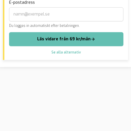
E-postadress
Oksanen
Du loggas in automatiskt efter betalningen.
Läs vidare från 69 kr/mån
Se alla alternativ