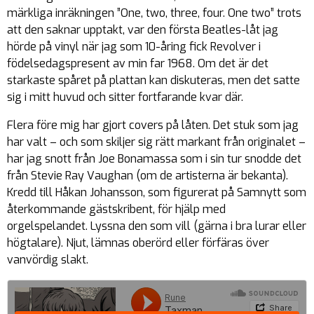
märkliga inräkningen ”
One, two, three, four. One two
” trots
att den saknar upptakt, var den första Beatles-låt jag
hörde på vinyl när jag som 10-åring fick Revolver i
födelsedagspresent av min far 1968. Om det är det
starkaste spåret på plattan kan diskuteras, men det satte
sig i mitt huvud och sitter fortfarande kvar där.
Flera före mig har gjort covers på låten. Det stuk som jag
har valt – och som skiljer sig rätt markant från originalet –
har jag snott från Joe Bonamassa som i sin tur snodde det
från Stevie Ray Vaughan (om de artisterna är bekanta).
Kredd till Håkan Johansson, som figurerat på Samnytt som
återkommande gästskribent, för hjälp med
orgelspelandet. Lyssna den som vill (gärna i bra lurar eller
högtalare). Njut, lämnas oberörd eller förfäras över
vanvördig slakt.