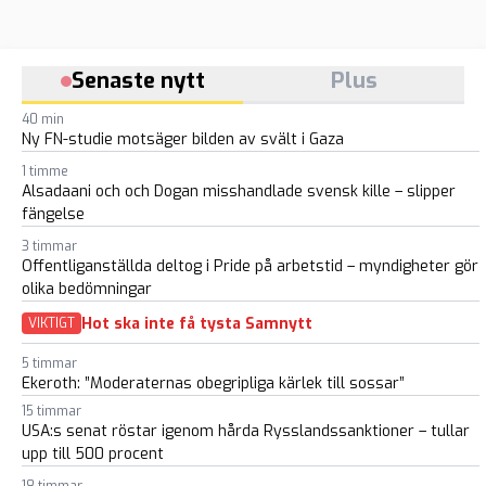
Senaste nytt
Plus
40 min
Ny FN-studie motsäger bilden av svält i Gaza
1 timme
Alsadaani och och Dogan misshandlade svensk kille – slipper
fängelse
3 timmar
Offentliganställda deltog i Pride på arbetstid – myndigheter gör
olika bedömningar
Hot ska inte få tysta Samnytt
VIKTIGT
5 timmar
Ekeroth: ”Moderaternas obegripliga kärlek till sossar”
15 timmar
USA:s senat röstar igenom hårda Rysslandssanktioner – tullar
upp till 500 procent