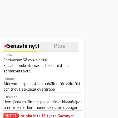
Senaste nytt
Plus
9 min
Forskaren: Så avslöjades
Socialdemokraternas och islamistens
samarbetsavtal
1 timme
Äldreomsorgsanställd anhållen för våldtäkt
och grova sexuella övergrepp
2 timmar
Hemtjänsten lämnar pensionärer kissnödiga i
timmar – när kommunen ska spara pengar
Hot ska inte få tysta Samnytt
VIKTIGT