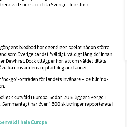
trera vad som sker i lilla Sverige, den stora
gängens blodbad har egentligen spelat någon större
 land som Sverige tar det ”väldigt, väldigt lång tid” innan
r Dewhirst. Dock tillägger hon att om våldet tillåts
 påverka omvärldens uppfattning om landet.
r ”no-go”-områden för landets invånare – de blir ”no-
on.
dligt skjutvåld i Europa. Sedan 2018 ligger Sverige i
e
. Sammanlagt har över 1 500 skjutningar rapporterats i
penvåld i hela Europa