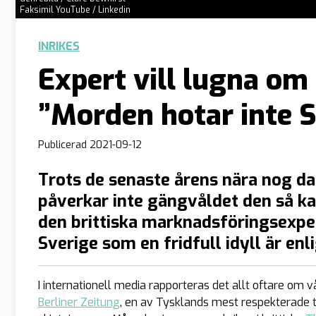
Faksimil YouTube / Linkedin
INRIKES
Expert vill lugna om
”Morden hotar inte S
Publicerad
2021-09-12
Trots de senaste årens nära nog d
påverkar inte gängvåldet den så ka
den brittiska marknadsföringsexper
Sverige som en fridfull idyll är en
I internationell media rapporteras det allt oftare om vål
Berliner Zeitung
, en av Tysklands mest respekterade 