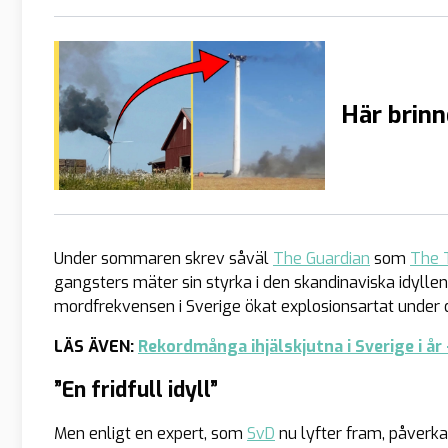
Här brinn
Under sommaren skrev såväl
The Guardian
som
The 
gangsters mäter sin styrka i den skandinaviska idyll
mordfrekvensen i Sverige ökat explosionsartat under 
LÄS ÄVEN:
Rekordmånga ihjälskjutna i Sverige i år
”En fridfull idyll”
Men enligt en expert, som
SvD
nu lyfter fram, påverk