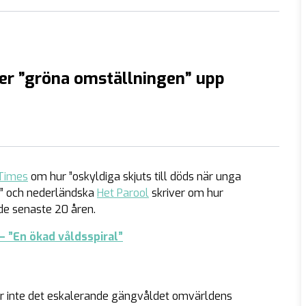
er ”gröna omställningen” upp
Times
om hur ”oskyldiga skjuts till döds när unga
en” och nederländska
Het Parool
skriver om hur
de senaste 20 åren.
 – ”En ökad våldsspiral”
ar inte det eskalerande gängvåldet omvärldens