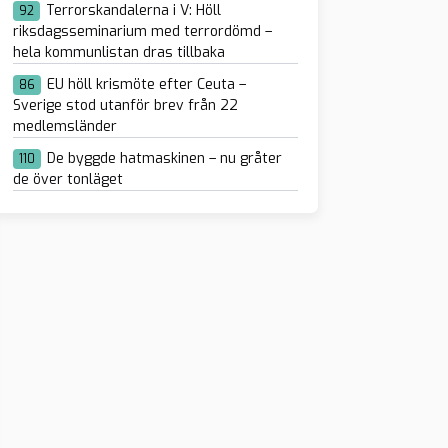
Terrorskandalerna i V: Höll
92
riksdagsseminarium med terrordömd –
hela kommunlistan dras tillbaka
EU höll krismöte efter Ceuta –
86
Sverige stod utanför brev från 22
medlemsländer
De byggde hatmaskinen – nu gråter
110
de över tonläget