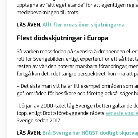
upptagna av ”sitt eget elände” för att egentligen regis
mediebevakningen till trots.
LÄS ÄVEN:
Allt fler oroas över skjutningarna
Flest dödsskjutningar i Europa
Så varken massdöden på svenska äldreboenden eller 
roll för Sverigebilden, enligt experten. För ett så litet
resten av världen noterar märkbara förändringar, mena
fortgå kan det, i det längre perspektivet, komma att
– Det sista man vill ha är till exempel områden som ä
go”-områden för besökare och företag också, säger h
I början av 2000-talet låg Sverige i botten gällande dö
topp, enligt Brottsförebyggande rådets
senaste studi
Sverige sedan 2017.
LÄS ÄVEN:
Brå: Sverige har HÖGST dödligt skjutva