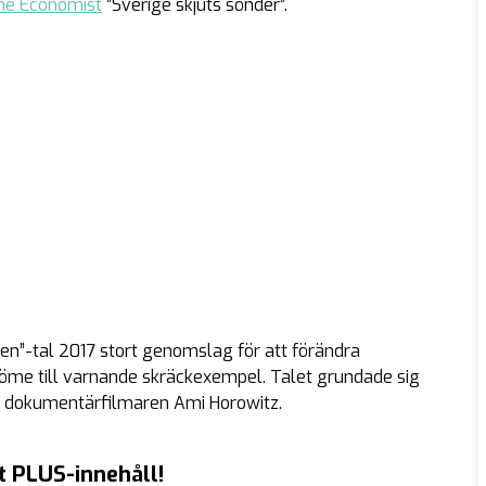
he Economist
”Sverige skjuts sönder”.
den”-tal 2017 stort genomslag för att förändra
edöme till varnande skräckexempel. Talet grundade sig
at dokumentärfilmaren Ami Horowitz.
t PLUS-innehåll!