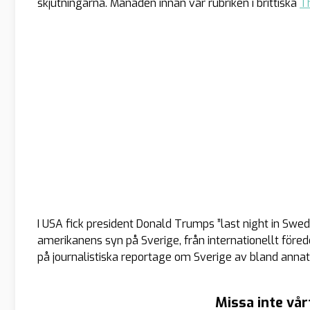
skjutningarna. Månaden innan var rubriken i brittiska
T
I USA fick president Donald Trumps ”last night in Swe
amerikanens syn på Sverige, från internationellt för
på journalistiska reportage om Sverige av bland ann
Missa inte vår