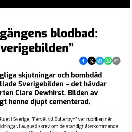
 gängens blodbad:
verigebilden”
Dela på Facebook
Dela på Twitter
Dela på Telegram
Dela på What
Dela via e
agliga skjutningar och bombdåd
llade Sverigebilden – det hävdar
ten Clare Dewhirst. Bilden av
ligt henne djupt cementerad.
det i Sverige. ”Farväl till Bullerbyn” var rubriken när
tidningar, i augusti skrev om de ständigt återkommande