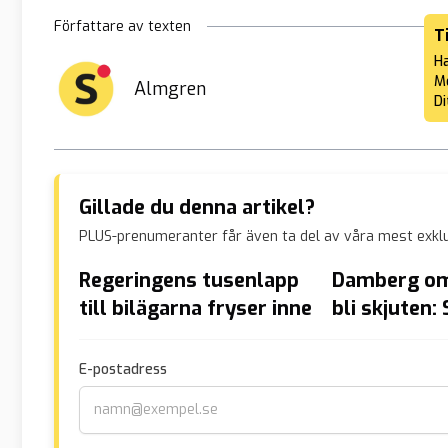
Författare av texten
T
Ha
Me
Almgren
Di
Gillade du denna artikel?
PLUS-prenumeranter får även ta del av våra mest exklu
Regeringens tusenlapp
Damberg om 
till bilägarna fryser inne
bli skjuten: 
befolkning
väldigt ovan
E-postadress