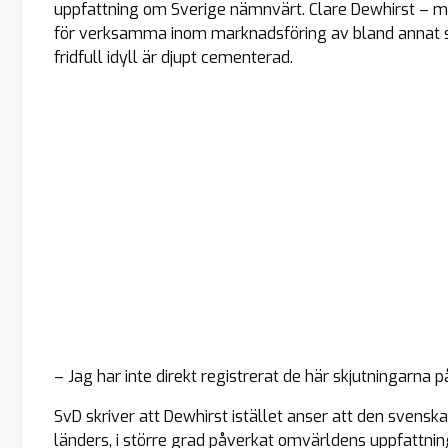
uppfattning om Sverige nämnvärt. Clare Dewhirst – med
för verksamma inom marknadsföring av bland annat s
fridfull idyll är djupt cementerad.
– Jag har inte direkt registrerat de här skjutningarna på
SvD skriver att Dewhirst istället anser att den svens
länders, i större grad påverkat omvärldens uppfattning