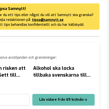
ipsa Samnytt!
r du ett tips eller något du vill att Samnytt ska granska?
jla redaktionen på:
tipsa@samnytt.se
tt tips behandlas konfidentiellt och du har källskydd.
siva avslöjanden och granskningar:
risken att
Alkohol ska locka
Aron 
Sett till
tillbaka svenskarna till
stats
smängden
kyrkan
katast
ligt
och d
Läs vidare från 69 kr/mån