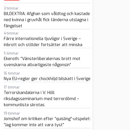
3 timmar
BILDEXTRA: Afghan som våldtog och kastade
ned kvinna i gruvhål fick tänderna utslagna i
fängelset
4 timmar
Färre internationella tjuvligor i Sverige –
inbrott och stölder fortsätter att minska
5 timmar
sapp
-post
Ekeroth: ”Vänsterliberalernas brott mot
svenskarna allvarligaste någonsin”
16 timmar
Nya EU-regler ger chockhöjd bilskatt i Sverige
17 timmar
Terrorskandalerna i V: Höll
riksdagsseminarium med terrordömd –
kommunlista skrotas
19 timmar
Jomshof om kritiken efter ”quisling”-utspelet:
”Jag kommer inte att vara tyst”