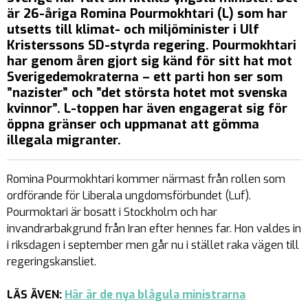
är 26-åriga Romina Pourmokhtari (L) som har
utsetts till klimat- och miljöminister i Ulf
Kristerssons SD-styrda regering. Pourmokhtari
har genom åren gjort sig känd för sitt hat mot
Sverigedemokraterna – ett parti hon ser som
”nazister” och ”det största hotet mot svenska
kvinnor”.
L-toppen har även engagerat sig för
öppna gränser och uppmanat att gömma
illegala migranter.
Romina Pourmokhtari kommer närmast från rollen som
ordförande för Liberala ungdomsförbundet (Luf).
Pourmoktari är bosatt i Stockholm och har
invandrarbakgrund från Iran efter hennes far. Hon valdes in
i riksdagen i september men går nu i stället raka vägen till
regeringskansliet.
LÄS ÄVEN:
Här är de nya blågula ministrarna