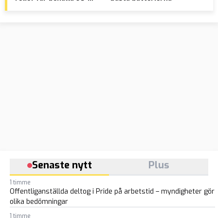
konto
”fi
Senaste nytt
Plus
1 timme
Offentliganställda deltog i Pride på arbetstid – myndigheter gör
olika bedömningar
1 timme