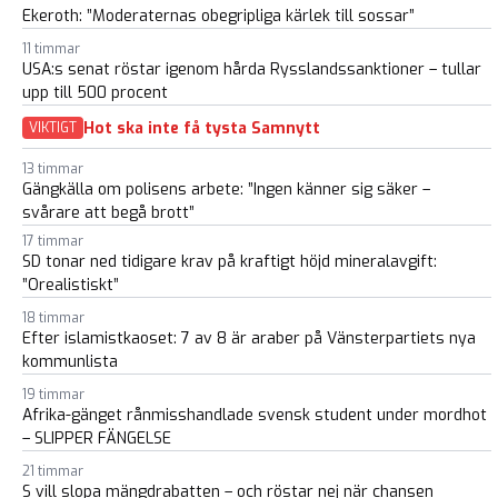
Ekeroth: ”Moderaternas obegripliga kärlek till sossar”
11 timmar
USA:s senat röstar igenom hårda Rysslandssanktioner – tullar
upp till 500 procent
Hot ska inte få tysta Samnytt
VIKTIGT
13 timmar
Gängkälla om polisens arbete: ”Ingen känner sig säker –
svårare att begå brott”
17 timmar
SD tonar ned tidigare krav på kraftigt höjd mineralavgift:
”Orealistiskt”
18 timmar
Efter islamistkaoset: 7 av 8 är araber på Vänsterpartiets nya
kommunlista
19 timmar
Afrika-gänget rånmisshandlade svensk student under mordhot
– SLIPPER FÄNGELSE
21 timmar
S vill slopa mängdrabatten – och röstar nej när chansen