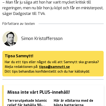
– Man får ju säga att hon har varit mycket kritisk till
regeringen, men nu blir hon ju köpt och får en ministerpost,
säger Dadgostar till TV4.
Författare av texten
Simon Kristoffersson
Tipsa Samnytt!
Har du ett tips eller något du vill att Samnytt ska granska?
Mejla redaktionen på:
tipsa@samnytt.se
Ditt tips behandlas konfidentiellt och du har källskydd.
Missa inte vårt PLUS-innehåll!
Terrorutpekade Islamic
Här är elbilarna med de
Psy
relief får behålla 90-
bästa batterierna
kal