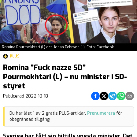
Romina Pourmokhtari (L) och Johan Pehrson (L). Foto: Facebook
PLUS
Romina ”Fuck nazze SD”
Pourmokhtari (L) – nu minister i SD-
styret
Dela på Facebook
Dela på Twitter
Dela på Teleg
Dela på 
Dela 
Publicerad
2022-10-18
Du har läst
1
av
2
gratis PLUS-artiklar.
Prenumerera
för
obegränsad tillgång.
Sverige har fått sin hittills yngsta minister. Det