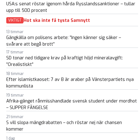
USA:s senat röstar igenom hårda Rysslandssanktioner – tullar
upp till 500 procent
Hot ska inte få tysta Samnytt
VIKTIGT
13 timmar
Gängkälla om polisens arbete: ”Ingen känner sig säker –
svårare att begå brott”
17 timmar
SD tonar ned tidigare krav på kraftigt höjd mineralavgift:
”Orealistiskt”
18 timmar
Efter islamistkaoset: 7 av 8 är araber på Vänsterpartiets nya
kommunlista
19 timmar
Afrika-gänget rånmisshandlade svensk student under mordhot
– SLIPPER FÄNGELSE
21 timmar
S vill slopa mängdrabatten – och röstar nej när chansen
kommer
1 dag