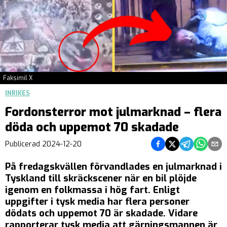
Faksimil X
INRIKES
Fordonsterror mot julmarknad – flera
döda och uppemot 70 skadade
Dela på Facebook
Dela på Twitter
Dela på Teleg
Dela på 
Dela 
Publicerad
2024-12-20
På fredagskvällen förvandlades en julmarknad i
Tyskland till skräckscener när en bil plöjde
igenom en folkmassa i hög fart. Enligt
uppgifter i tysk media har flera personer
dödats och uppemot 70 är skadade. Vidare
rapporterar tysk media att gärningsmannen är