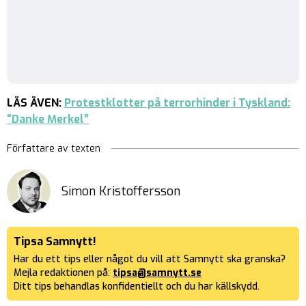
LÄS ÄVEN:
Protestklotter på terrorhinder i Tyskland:
“Danke Merkel”
Författare av texten
Simon Kristoffersson
Tipsa Samnytt!
Har du ett tips eller något du vill att Samnytt ska granska?
Mejla redaktionen på:
tipsa@samnytt.se
Ditt tips behandlas konfidentiellt och du har källskydd.