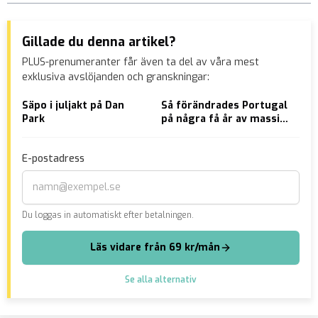
Gillade du denna artikel?
PLUS-prenumeranter får även ta del av våra mest
exklusiva avslöjanden och granskningar:
Säpo i juljakt på Dan
Så förändrades Portugal
Arn
Park
på några få år av massiv
ut 
invandring
dem
E-postadress
Du loggas in automatiskt efter betalningen.
Läs vidare från 69 kr/mån
Se alla alternativ