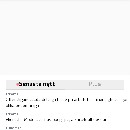
Senaste nytt
Plus
1 timme
Offentliganställda deltog i Pride på arbetstid – myndigheter gör
olika bedömningar
1 timme
Ekeroth: ”Moderaternas obegripliga kärlek till sossar”
11 timmar