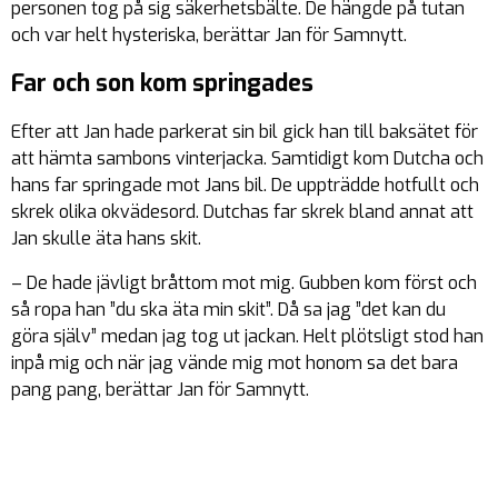
personen tog på sig säkerhetsbälte. De hängde på tutan
och var helt hysteriska, berättar Jan för Samnytt.
Far och son kom springades
Efter att Jan hade parkerat sin bil gick han till baksätet för
att hämta sambons vinterjacka. Samtidigt kom Dutcha och
hans far springade mot Jans bil. De uppträdde hotfullt och
skrek olika okvädesord. Dutchas far skrek bland annat att
Jan skulle äta hans skit.
– De hade jävligt bråttom mot mig. Gubben kom först och
så ropa han ”du ska äta min skit”. Då sa jag ”det kan du
göra själv” medan jag tog ut jackan. Helt plötsligt stod han
inpå mig och när jag vände mig mot honom sa det bara
pang pang, berättar Jan för Samnytt.