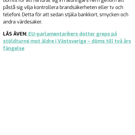
dömts för att ha lurat sig in i åldringars hem genom att
påstå sig vilja kontrollera brandsäkerheten eller tv och
telefoni. Detta för att sedan stjäla bankkort, smycken och
andra värdesaker.
LÄS ÄVEN:
EU-parlamentarikers dotter greps på
stöldturné mot äldre i Västsverige – döms till två års
fängelse