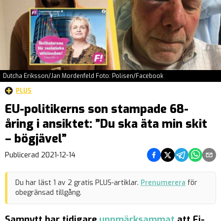
Dutcha Eriksson/Jan Mordenfeld Foto: Polisen/Facebook
PLUS
EU-politikerns son stampade 68-
åring i ansiktet: ”Du ska äta min skit
– bögjävel”
Dela på Facebook
Dela på Twitter
Dela på Teleg
Dela på 
Dela 
Publicerad
2021-12-14
Du har läst
1
av
2
gratis PLUS-artiklar.
Prenumerera
för
obegränsad tillgång.
Samnytt har tidigare
uppmärksammat
att Fi-