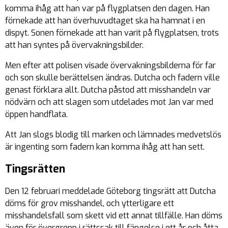
komma ihåg att han var på flygplatsen den dagen. Han
förnekade att han överhuvudtaget ska ha hamnat i en
dispyt. Sonen förnekade att han varit på flygplatsen, trots
att han syntes på övervakningsbilder.
Men efter att polisen visade övervakningsbilderna för far
och son skulle berättelsen ändras. Dutcha och fadern ville
genast förklara allt. Dutcha påstod att misshandeln var
nödvärn och att slagen som utdelades mot Jan var med
öppen handflata.
Att Jan slogs blodig till marken och lämnades medvetslös
är ingenting som fadern kan komma ihåg att han sett.
Tingsrätten
Den 12 februari meddelade Göteborg tingsrätt att Dutcha
döms för grov misshandel, och ytterligare ett
misshandelsfall som skett vid ett annat tillfälle. Han döms
även för övergrepp i rättssak till fängelse i ett år och åtta