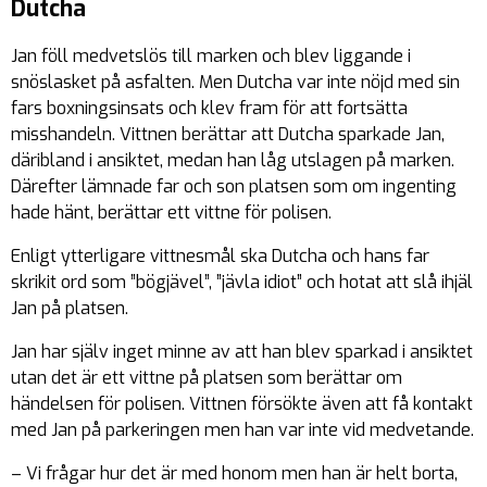
Dutcha
Jan föll medvetslös till marken och blev liggande i
snöslasket på asfalten. Men Dutcha var inte nöjd med sin
fars boxningsinsats och klev fram för att fortsätta
misshandeln. Vittnen berättar att Dutcha sparkade Jan,
däribland i ansiktet, medan han låg utslagen på marken.
Därefter lämnade far och son platsen som om ingenting
hade hänt, berättar ett vittne för polisen.
Enligt ytterligare vittnesmål ska Dutcha och hans far
skrikit ord som ”bögjävel”, ”jävla idiot” och hotat att slå ihjäl
Jan på platsen.
Jan har själv inget minne av att han blev sparkad i ansiktet
utan det är ett vittne på platsen som berättar om
händelsen för polisen. Vittnen försökte även att få kontakt
med Jan på parkeringen men han var inte vid medvetande.
– Vi frågar hur det är med honom men han är helt borta,