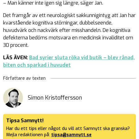
– Man känner inte igen sig längre, säger Jan.
Det framgår av ett neurologiskt sakkunnigintyg att Jan har
kvarstående kognitiva störningar, dubbelseende,
huvudvärk och nackvärk efter misshandeln. De kognitiva
defekterna bedöms motsvara en medicinsk invaliditet om
30 procent.
LÄS ÄVEN:
Bad syrier sluta röka vid butik – blev rånad,
biten och sparkad i huvudet
Författare av texten
Simon Kristoffersson
Tipsa Samnytt!
Har du ett tips eller något du vill att Samnytt ska granska?
Mejla redaktionen på:
tipsa@samnytt.se