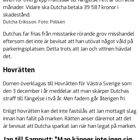
månader. Vidare ska Dutcha betala 39 587 kronor i
skadestånd.
Dutcha Eriksson. Foto: Polisen
Dutchas far frias från misstanke rörande grov misshandel
eftersom det inte är bevisat att han utövat något våld på
parkeringsplatsen. Detta trots att Jan och vittnen hävdat
det.
Hovrätten
Domen överklagas till Hovrätten för Västra Sverige som
den 3 december i år meddelar att man skärper Dutchas
straff till fängelse i två år. Men fadern går återigen fri.
Enligt hovrätten kan det inte fastslås att Jan mottagit slag
innan han fallit på marken. Rätten anser däremot att det
är bevisat att Dutcha sparkat Jan när han legat på marken.
Jan till Samnytt: ”Man känner inte igen sig