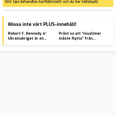
Ditt tips behandlas konfidentiellt och du har källskydd.
Missa inte vårt PLUS-innehåll!
Robert F. Kennedy Jr:
Präst sa att ”muslimer
VID
Ukrainakriget är en
måste flytta” från
bor
penningtvättskomplott
Sverige – åtalas för
II 
åsiktsbrott
tal