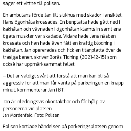
säger ett vittne till polisen.
En ambulans förde Jan till sjukhus med skador i ansiktet.
Hans ögonhåla krossades. En benplatta hade gått ned i
käkhålan och vävnaden i ögonhålan klämts in samt ena
ögats muskler var skadade. Vidare hade Jans näsben
krossats och han hade även fått en kraftig blödning i
käkhålan. Jan opererades och fick en titanplatta över de
trasiga benen, skriver Borås Tidning (2021-12-15) som
också har uppmärksammat fallet.
– Det är väldigt svårt att förstå att man kan bli så
aggressiv för att man får vänta på parkeringen en knapp
minut, kommenterar Jan i BT.
Jan är inledningsvis okontaktbar och får hjälp av
personerna vid platsen.
Jan Mordenfeld. Foto: Polisen
Polisen kartlade händelsen på parkeringsplatsen genom