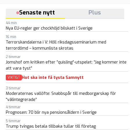
Senaste nytt
Plus
44 min
Nya EU-regler ger chockhöjd bilskatt i Sverige
16 min
Terrorskandalerna i V: Höll riksdagsseminarium med
terrordömd – kommunlista skrotas
2 timmar
Jomshof om kritiken efter ”quisling”-utspelet: ”Jag kommer inte
att vara tyst”
Hot ska inte få tysta Samnytt
VIKTIGT
3 timmar
Moderaternas vallöfte: Snabbspår till medborgarskap för
“välintegrerade”
4 timmar
Prognosen: 70 blir nya pensionsåldern i Sverige
5 timmar
Trump tvingas betala tillbaka tullar till företag