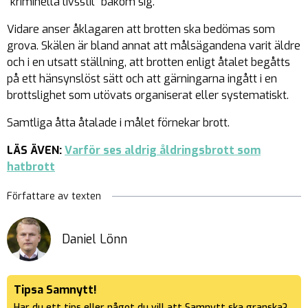
”kriminella livsstil” bakom sig.
Vidare anser åklagaren att brotten ska bedömas som
grova. Skälen är bland annat att målsägandena varit äldre
och i en utsatt ställning, att brotten enligt åtalet begåtts
på ett hänsynslöst sätt och att gärningarna ingått i en
brottslighet som utövats organiserat eller systematiskt.
Samtliga åtta åtalade i målet förnekar brott.
LÄS ÄVEN:
Varför ses aldrig åldringsbrott som
hatbrott
Författare av texten
Daniel Lönn
Tipsa Samnytt!
Har du ett tips eller något du vill att Samnytt ska granska?