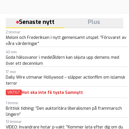
Senaste nytt
Plus
2 timmar
Meloni och Frederiksen i nytt gemensamt utspel: ”Försvaret av
våra värderingar”
43 min
Goda hälsovanor i medelåldern kan skjuta upp demens med
över ett decennium
17 min
Daily Wire utmanar Hollywood – släpper actionfilm om islamsk
terror
Hot ska inte få tysta Samnytt
VIKTIGT
1 timme
Brittisk tidning: ”Den auktoritära liberalismen på frammarsch
Ungern”
13 timmar
VIDEO: Invandrare hotar p-vakt: ”Kommer leta efter dig om du