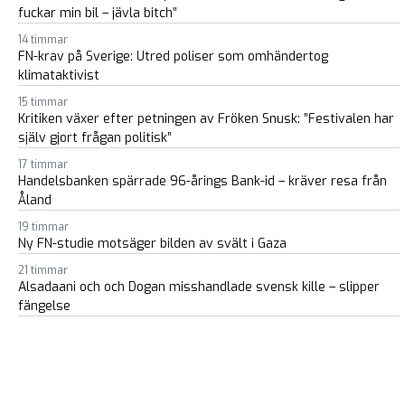
fuckar min bil – jävla bitch”
14 timmar
FN-krav på Sverige: Utred poliser som omhändertog
klimataktivist
15 timmar
Kritiken växer efter petningen av Fröken Snusk: ”Festivalen har
själv gjort frågan politisk”
17 timmar
Handelsbanken spärrade 96-årings Bank-id – kräver resa från
Åland
19 timmar
Ny FN-studie motsäger bilden av svält i Gaza
21 timmar
Alsadaani och och Dogan misshandlade svensk kille – slipper
fängelse