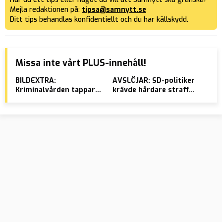
Mejla redaktionen på:
tipsa@samnytt.se
Ditt tips behandlas konfidentiellt och du har källskydd.
Missa inte vårt PLUS-innehåll!
BILDEXTRA:
AVSLÖJAR: SD-politiker
Syr
Kriminalvården tappar
krävde hårdare straff
gru
kontrollen – gängbråk i
för kriminella – döms
kan
fängelser
för bedrägeri