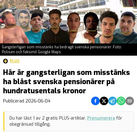
Gangsterligan som misstänks ha bedragit svenska pensionärer. Foto:
Polisen och faksimil Google Maps.
PLUS
Här är gangsterligan som misstänks
ha blåst svenska pensionärer på
hundratusentals kronor
Dela på Facebook
Dela på Twitter
Dela på Teleg
Dela på 
Dela 
Publicerad
2026-06-04
Du har läst
1
av
2
gratis PLUS-artiklar.
Prenumerera
för
obegränsad tillgång.