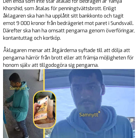
Den enda som inte står åtalad för bedrägeri är Yahya
Khorshid, som åtalas för penningtvättsbrott. Enligt
åklagaren ska han ha upplåtit sitt bankkonto och tagit
emot 9 000 kronor från bedrägeriet mot paret i Sundsvall.
Därefter ska han ha omsatt pengarna genom överföringar,
kontantuttag och kortköp.
Åklagaren menar att åtgärderna syftade till att dölja att
pengarna härrör från brott eller att främja möjligheten för
honom själv att tillgodogöra sig pengarna.