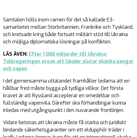
Samtalen hölls inom ramen för det så kallade E3-
samarbetet mellan Storbritannien, Frankrike och Tyskland,
och kretsade kring både fortsatt militärt stöd till Ukraina
och möjliga diplomatiska lösningar på konflikten.
LÄS ÄVEN:
Efter 1 000 miljarder till Ukraina:
Tidöregeringen oroas att länder slutar skänka pengar
och vapen
I det gemensamma uttalandet framhåller ledarna att en
hållbar fred måste bygga på tydliga villkor. Det första
kravet är att Ryssland accepterar en omedelbar och
fullständig vapenvila. Därefter ska förhandlingar kunna
inledas med utgångspunkt i den nuvarande frontlinjen.
Vidare betonas att Ukraina måste få starka och juridiskt
bindande säkerhetsgarantier om ett eldupphör träder i