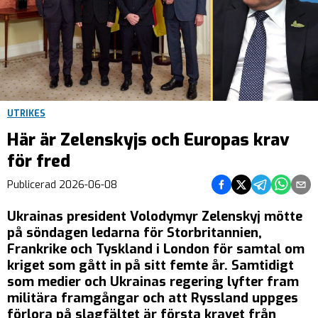
UTRIKES
Här är Zelenskyjs och Europas krav
för fred
Dela på Facebook
Dela på Twitter
Dela på Teleg
Dela på 
Dela 
Publicerad
2026-06-08
Ukrainas president Volodymyr Zelenskyj mötte
på söndagen ledarna för Storbritannien,
Frankrike och Tyskland i London för samtal om
kriget som gått in på sitt femte år. Samtidigt
som medier och Ukrainas regering lyfter fram
militära framgångar och att Ryssland uppges
förlora på slagfältet är första kravet från