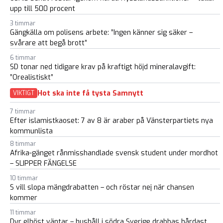
upp till 500 procent
3 timmar
Gängkälla om polisens arbete: ”Ingen känner sig säker –
svårare att begå brott”
6 timmar
SD tonar ned tidigare krav på kraftigt höjd mineralavgift:
”Orealistiskt”
Hot ska inte få tysta Samnytt
VIKTIGT
7 timmar
Efter islamistkaoset: 7 av 8 är araber på Vänsterpartiets nya
kommunlista
8 timmar
Afrika-gänget rånmisshandlade svensk student under mordhot
– SLIPPER FÄNGELSE
10 timmar
S vill slopa mängdrabatten – och röstar nej när chansen
kommer
11 timmar
Dyr elhöst väntar – hushåll i södra Sverige drabbas hårdast