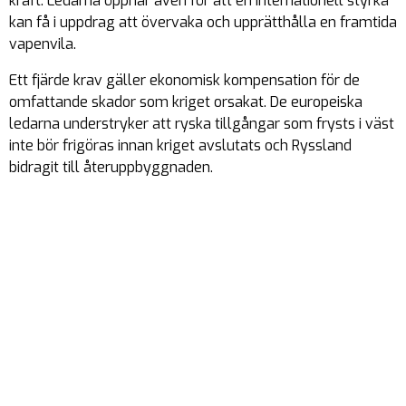
kraft. Ledarna öppnar även för att en internationell styrka
kan få i uppdrag att övervaka och upprätthålla en framtida
vapenvila.
Ett fjärde krav gäller ekonomisk kompensation för de
omfattande skador som kriget orsakat. De europeiska
ledarna understryker att ryska tillgångar som frysts i väst
inte bör frigöras innan kriget avslutats och Ryssland
bidragit till återuppbyggnaden.