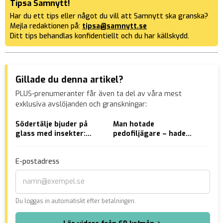
Tipsa Samnytt!
Har du ett tips eller något du vill att Samnytt ska granska?
Mejla redaktionen på:
tipsa@samnytt.se
Ditt tips behandlas konfidentiellt och du har källskydd.
Gillade du denna artikel?
PLUS-prenumeranter får även ta del av våra mest
exklusiva avslöjanden och granskningar:
Södertälje bjuder på
Man hotade
Dra
glass med insekter:
pedofiljägare – hade
Mol
”Smarrig kombination”
knark för 100 miljoner
in i
hemma
E-postadress
Du loggas in automatiskt efter betalningen.