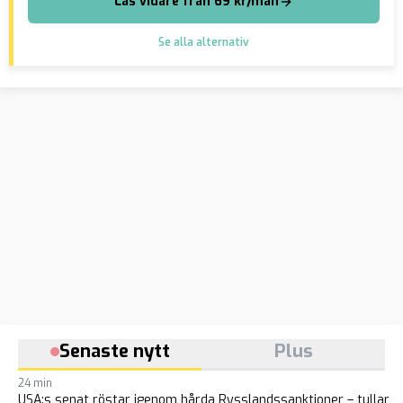
Läs vidare från 69 kr/mån
Se alla alternativ
Senaste nytt
Plus
24 min
USA:s senat röstar igenom hårda Rysslandssanktioner – tullar