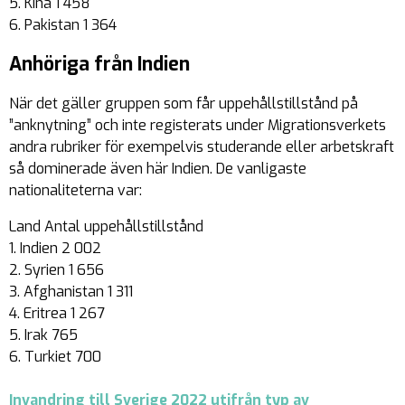
5. Kina 1 458
6. Pakistan 1 364
Anhöriga från Indien
När det gäller gruppen som får uppehållstillstånd på
”anknytning” och inte registerats under Migrationsverkets
andra rubriker för exempelvis studerande eller arbetskraft
så dominerade även här Indien. De vanligaste
nationaliteterna var:
Land Antal uppehållstillstånd
1. Indien 2 002
2. Syrien 1 656
3. Afghanistan 1 311
4. Eritrea 1 267
5. Irak 765
6. Turkiet 700
Invandring till Sverige 2022 utifrån typ av