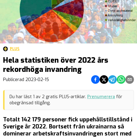
PLUS
Hela statistiken över 2022 års
rekordhöga invandring
Dela på Facebook
Dela på Twitter
Dela på Teleg
Dela på 
Dela 
Publicerad
2023-02-15
Du har läst
1
av
2
gratis PLUS-artiklar.
Prenumerera
för
obegränsad tillgång.
Totalt 142 179 personer fick uppehållstillstånd i
Sverige år 2022. Bortsett från ukrainarna så
dominerar arbetskraftsinvandringen stort med