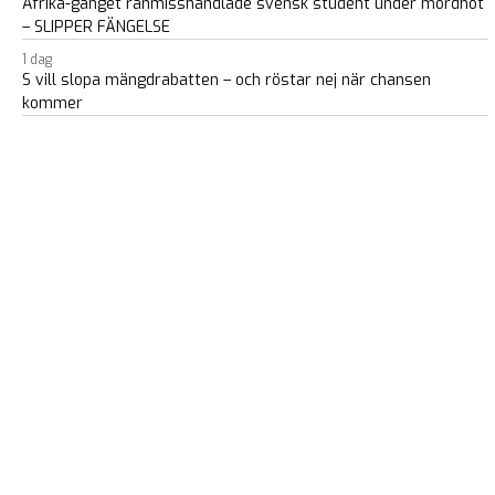
Afrika-gänget rånmisshandlade svensk student under mordhot
– SLIPPER FÄNGELSE
1 dag
S vill slopa mängdrabatten – och röstar nej när chansen
kommer