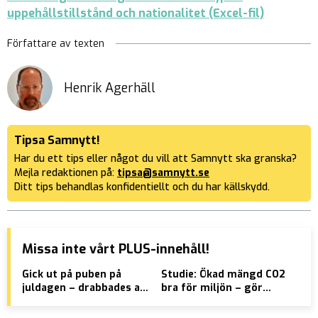
uppehållstillstånd och nationalitet (Excel-fil)
Författare av texten
Henrik Agerhäll
Tipsa Samnytt!
Har du ett tips eller något du vill att Samnytt ska granska?
Mejla redaktionen på:
tipsa@samnytt.se
Ditt tips behandlas konfidentiellt och du har källskydd.
Missa inte vårt PLUS-innehåll!
Gick ut på puben på
Studie: Ökad mängd CO2
Sto
juldagen – drabbades av
bra för miljön – gör
på 
”felskjutning”
planeten grönare
som