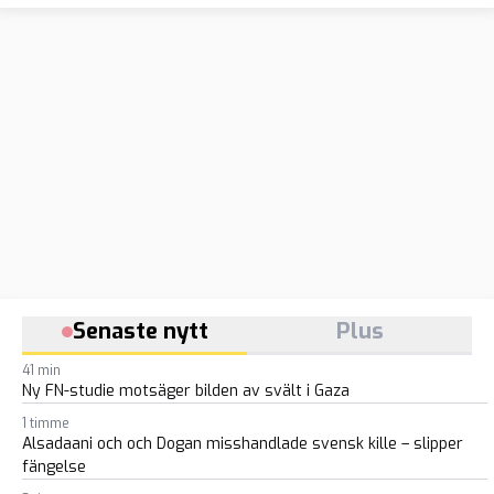
Senaste nytt
Plus
41 min
Ny FN-studie motsäger bilden av svält i Gaza
1 timme
Alsadaani och och Dogan misshandlade svensk kille – slipper
fängelse