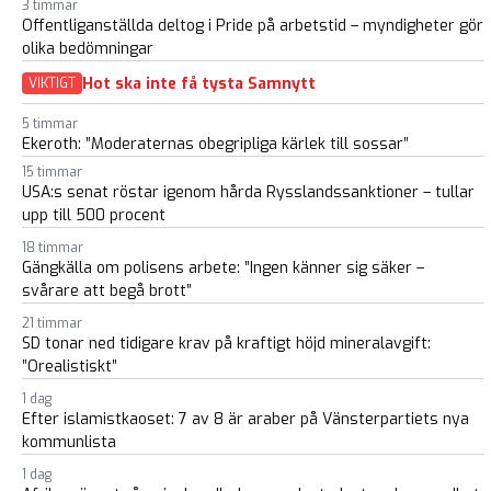
3 timmar
Offentliganställda deltog i Pride på arbetstid – myndigheter gör
olika bedömningar
Hot ska inte få tysta Samnytt
VIKTIGT
5 timmar
Ekeroth: ”Moderaternas obegripliga kärlek till sossar”
15 timmar
USA:s senat röstar igenom hårda Rysslandssanktioner – tullar
upp till 500 procent
18 timmar
Gängkälla om polisens arbete: ”Ingen känner sig säker –
svårare att begå brott”
21 timmar
SD tonar ned tidigare krav på kraftigt höjd mineralavgift:
”Orealistiskt”
1 dag
Efter islamistkaoset: 7 av 8 är araber på Vänsterpartiets nya
kommunlista
1 dag