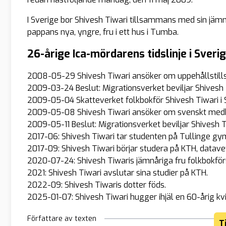
I Sverige bor Shivesh Tiwari tillsammans med sin jämnå
pappans nya, yngre, fru i ett hus i Tumba.
26-årige Ica-mördarens tidslinje i Sveri
2008-05-29 Shivesh Tiwari ansöker om uppehållstill
2009-03-24 Beslut: Migrationsverket beviljar Shivesh
2009-05-04 Skatteverket folkbokför Shivesh Tiwari i 
2009-05-08 Shivesh Tiwari ansöker om svenskt med
2009-05-11 Beslut: Migrationsverket beviljar Shivesh
2017-06: Shivesh Tiwari tar studenten på Tullinge g
2017-09: Shivesh Tiwari börjar studera på KTH, datav
2020-07-24: Shivesh Tiwaris jämnåriga fru folkbokförs
2021: Shivesh Tiwari avslutar sina studier på KTH.
2022-09: Shivesh Tiwaris dotter föds.
2025-01-07: Shivesh Tiwari hugger ihjäl en 60-årig kvin
Författare av texten
T