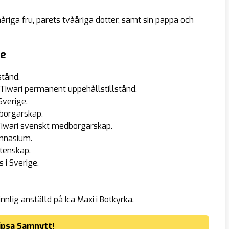
riga fru, parets tvååriga dotter, samt sin pappa och
ge
stånd.
 Tiwari permanent uppehållstillstånd.
Sverige.
borgarskap.
 Tiwari svenskt medborgarskap.
ymnasium.
etenskap.
 i Sverige.
nlig anställd på Ica Maxi i Botkyrka.
ipsa Samnytt!