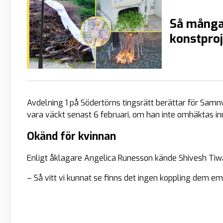
Så många
konstproj
Avdelning 1 på Södertörns tingsrätt berättar för Samnyt
vara väckt senast 6 februari, om han inte omhäktas in
Okänd för kvinnan
Enligt åklagare Angelica Runesson kände Shivesh Tiw
– Så vitt vi kunnat se finns det ingen koppling dem em