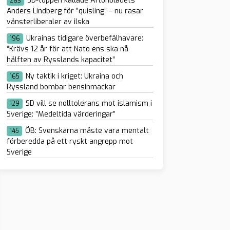
SD-toppen kallade Aftonbladets
263
Anders Lindberg för ”quisling” – nu rasar
vänsterliberaler av ilska
Ukrainas tidigare överbefälhavare:
196
“Krävs 12 år för att Nato ens ska nå
hälften av Rysslands kapacitet”
Ny taktik i kriget: Ukraina och
165
Ryssland bombar bensinmackar
SD vill se nolltolerans mot islamism i
129
Sverige: ”Medeltida värderingar”
ÖB: Svenskarna måste vara mentalt
145
förberedda på ett ryskt angrepp mot
Sverige