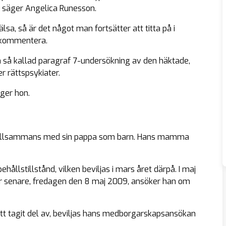
 säger Angelica Runesson.
sa, så är det något man fortsätter att titta på i
e kommentera.
n så kallad paragraf 7-undersökning av den häktade,
r rättspsykiater.
äger hon.
ien tillsammans med sin pappa som barn. Hans mamma
llstillstånd, vilken beviljas i mars året därpå. I maj
gar senare, fredagen den 8 maj 2009, ansöker han om
tt tagit del av, beviljas hans medborgarskapsansökan