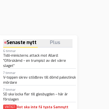
Senaste nytt
Plus
6 timmar
Tidö-ministerns attack mot Allard:
”Oförskämd – en trumpist av det värre
slaget”
7 timmar
V-toppen skrev stödbrev till dömd palestinsk
mördare
7 timmar
SD ska locka fler till glesbygden – här är
förslagen
Hot ska inte få tysta Samnytt
VIKTIGT