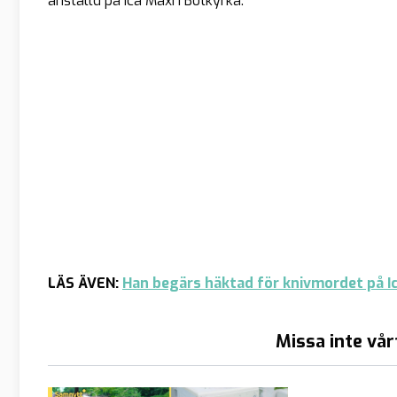
anställd på Ica Maxi i Botkyrka.
LÄS ÄVEN:
Han begärs häktad för knivmordet på I
Missa inte vår