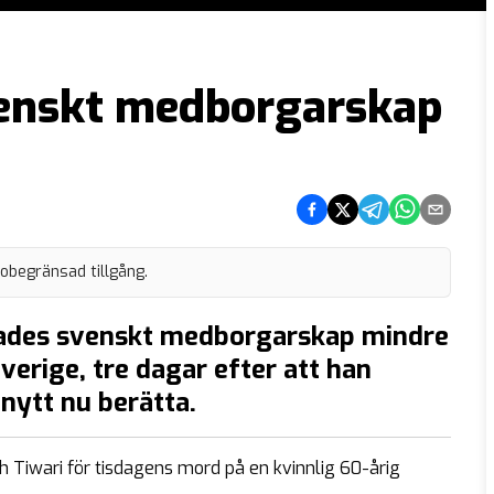
venskt medborgarskap
Dela på Facebook
Dela på Twitter
Dela på Telegram
Dela på What
Dela via e
 obegränsad tillgång.
ljades svenskt medborgarskap mindre
Sverige, tre dagar efter att han
nytt nu berätta.
Tiwari för tisdagens mord på en kvinnlig 60-årig