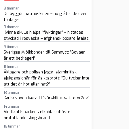
8 timmar
De byggde hatmaskinen – nu gråter de över
tonläget
8 timmar
Kvinna skulle hjälpa ”flyktingar” – hittades
styckad i resväska – afghansk boxare åtalas
9 timmar
Sveriges Mjölkbönder till Samnytt: ”Bovaer
sapp
-post
är ett bedrägeri”
11 timmar
Åklagare och polisen jagar islamkritisk
sjukpensionär för åsiktsbrott: ”Du tycker inte
att det är hot eller hat?”
13 timmar
Kyrka vandaliserad i ”särskilt utsatt område”
14 timmar
Vindkraftsparkens elkablar utlöste
omfattande skogsbrand
16 timmar