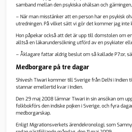
samband mellan den psykiska ohälsan och gärningen,
– När man misstänker att en person har en psykisk ohäl
utredningen. På vilket sätt vi gör det kommer jag int
Hon påpekar också att det är upp till domstolen om e
alltså en läkarundersökning utförd av en psykiater elle
– Åklagare fattar aldrig beslut om så kallade P7:or, s
Medborgare på tre dagar
Shivesh Tiwari kommer till Sverige från Delhi i Ind
stannar emellertid kvar i Indien.
Den 29 maj 2008 lämnar Tiwari in sin ansökan om uppehå
folkbokförs den indiske pojken i Sverige, och fyra da
medborgarskap.
Enligt Migrationsverkets ärendekronologi, som Samny
redan nästföljande måndag, den 11 maj 2009.