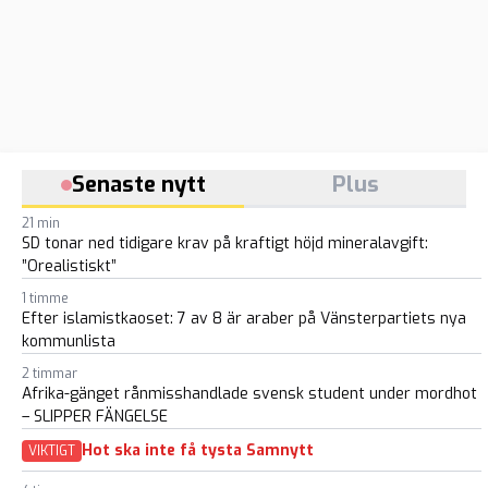
Senaste nytt
Plus
21 min
SD tonar ned tidigare krav på kraftigt höjd mineralavgift:
”Orealistiskt”
1 timme
Efter islamistkaoset: 7 av 8 är araber på Vänsterpartiets nya
kommunlista
2 timmar
Afrika-gänget rånmisshandlade svensk student under mordhot
– SLIPPER FÄNGELSE
Hot ska inte få tysta Samnytt
VIKTIGT