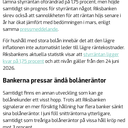
lämna styrräntan oförändrad på 1,75 procent, men höjde
samtidigt sin prognos för styrräntan något. Riksbanken
skrev också att sannolikheten för att räntan höjs senare i
år har ökat jämfört med bedömningen i mars, enligt
samma
pressmeddelande
.
För hushåll med stora bolån innebär det att den lägre
inflationen inte automatiskt leder till lägre räntekostnader.
Riksbankens aktuella statistik visar att
styrräntan ligger
kvar på 1,75 procent
och att nivån gäller från den 24 juni
2026.
Bankerna pressar ändå bolåneräntor
Samtidigt finns en annan utveckling som kan ge
bolånekunder ett visst hopp. Trots att Riksbanken
signalerar en mer försiktig hållning har flera banker sänkt
sina bolåneräntor. I juni föll snitträntorna ytterligare,
samtidigt som treåriga bolåneräntor på vissa håll kröp ned
mot 3 procent.