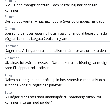
4 timmar
S vill slopa mängdrabatten – och röstar nej när chansen
kommer
5 timmar
Dyr elhöst väntar – hushåll i södra Sverige drabbas hårdast
6 timmar
Spaniens vänsterregering hotar regioner med åklagare om de
vägrar ta emot illegala Ceuta-migranter
8 timmar
Dagerlind: Att nyansera kolonialismen är inte att ursäkta den
21 timmar
Ukrainas luftvärn pressas – Nato söker akut lösning samtidigt
som EU öppnar miljardkran
1 dag
Naken balkong-libanes bröt sig in hos svenskar med kniv och
skapade kaos: ”Drogutlöst psykos”
1 dag
SD sågar Moderaternas snabbspår till medborgarskap: ”Vi
kommer inte gå med på det”