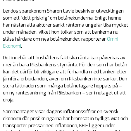
Lendos sparekonom Sharon Lavie beskriver utvecklingen
som ett “dolt priskrig” om bolånekunderna. Enligt henne
har nästan alla aktörer sänkt räntorna ungefär lika mycket
under månaden, vilket hon tolkar som att bankerna nu
slåss hårdare om nya bolånekunder, rapporterar
Omni
Ekonomi
.
Det innebär att hushållens faktiska ränta kan påverkas av
mer än bara Riksbankens styrränta. För den som har bolån
kan det därför bli viktigare att förhandla med banken eller
jämföra erbjudanden, även om Riksbanken inte sänker. Den
stora lättnaden som många bolånetagare hoppats på –
en ny räntesänkning från Riksbanken – ser i nuläget ut att
dröja.
Sammantaget visar dagens inflationssiffror en svensk
ekonomi där prisökningarna har bromsat in tydligt. Mat och
transporter pressar ned inflationen, KPIF ligger under