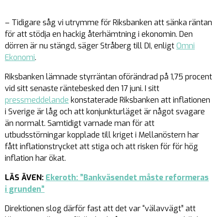
– Tidigare såg vi utrymme för Riksbanken att sänka räntan
för att stödja en hackig återhämtning i ekonomin. Den
dörren är nu stängd, säger Stråberg till DI, enligt
Omni
Ekonomi
.
Riksbanken lämnade styrräntan oförändrad på 1,75 procent
vid sitt senaste räntebesked den 17 juni. I sitt
pressmeddelande
konstaterade Riksbanken att inflationen
i Sverige är låg och att konjunkturläget är något svagare
än normalt. Samtidigt varnade man för att
utbudsstörningar kopplade till kriget i Mellanöstern har
fått inflationstrycket att stiga och att risken för för hög
inflation har ökat.
LÄS ÄVEN:
Ekeroth: ”Bankväsendet måste reformeras
i grunden”
Direktionen slog därför fast att det var “välavvägt” att