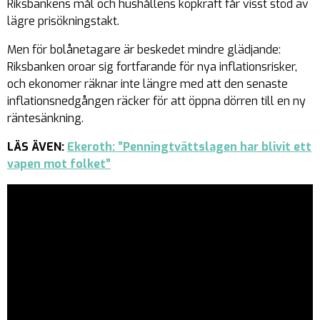
Riksbankens mål och hushållens köpkraft får visst stöd av
lägre prisökningstakt.
Men för bolånetagare är beskedet mindre glädjande:
Riksbanken oroar sig fortfarande för nya inflationsrisker,
och ekonomer räknar inte längre med att den senaste
inflationsnedgången räcker för att öppna dörren till en ny
räntesänkning.
LÄS ÄVEN:
Ekeroth: ”Penningtvättslagen har blivit ett
vapen mot folket”