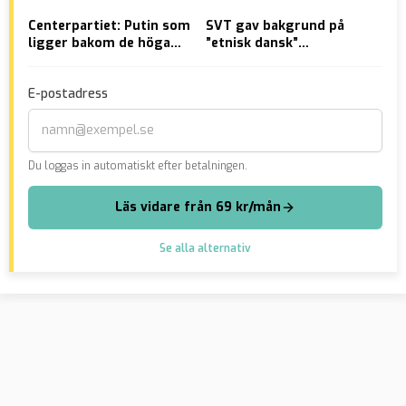
Centerpartiet: Putin som
SVT gav bakgrund på
Reg
ligger bakom de höga
”etnisk dansk”
kun
elpriserna
massmördare – men
tyd
inte IS-terroristen i Oslo
kri
E-postadress
Du loggas in automatiskt efter betalningen.
Läs vidare från 69 kr/mån
Se alla alternativ