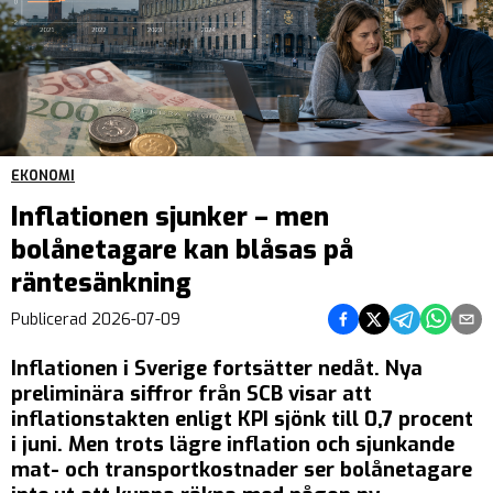
EKONOMI
Inflationen sjunker – men
bolånetagare kan blåsas på
räntesänkning
Dela på Facebook
Dela på Twitter
Dela på Teleg
Dela på 
Dela 
Publicerad
2026-07-09
Inflationen i Sverige fortsätter nedåt. Nya
preliminära siffror från SCB visar att
inflationstakten enligt KPI sjönk till 0,7 procent
i juni. Men trots lägre inflation och sjunkande
mat- och transportkostnader ser bolånetagare