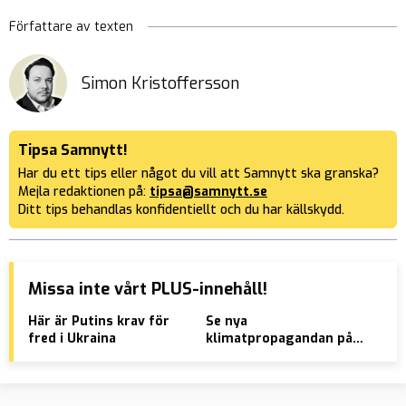
Författare av texten
Simon Kristoffersson
Tipsa Samnytt!
Har du ett tips eller något du vill att Samnytt ska granska?
Mejla redaktionen på:
tipsa@samnytt.se
Ditt tips behandlas konfidentiellt och du har källskydd.
Missa inte vårt PLUS-innehåll!
Här är Putins krav för
Se nya
AVS
fred i Ukraina
klimatpropagandan på
vit
europeisk tv
vän
spr