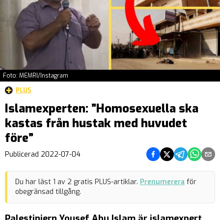
Foto: MEMRI/Instagram
PLUS
Islamexperten: ”Homosexuella ska
kastas från hustak med huvudet
före”
Dela på Facebook
Dela på Twitter
Dela på Teleg
Dela på 
Dela 
Publicerad
2022-07-04
Du har läst
1
av
2
gratis PLUS-artiklar.
Prenumerera
för
obegränsad tillgång.
Palestiniern Yousef Abu Islam är islamexpert