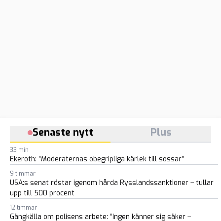
Senaste nytt
Plus
33 min
Ekeroth: ”Moderaternas obegripliga kärlek till sossar”
9 timmar
USA:s senat röstar igenom hårda Rysslandssanktioner – tullar
upp till 500 procent
12 timmar
Gängkälla om polisens arbete: ”Ingen känner sig säker –