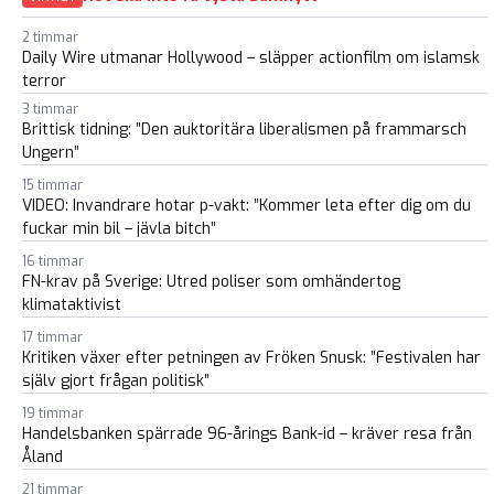
2 timmar
Daily Wire utmanar Hollywood – släpper actionfilm om islamsk
terror
3 timmar
Brittisk tidning: ”Den auktoritära liberalismen på frammarsch
Ungern”
15 timmar
VIDEO: Invandrare hotar p-vakt: ”Kommer leta efter dig om du
fuckar min bil – jävla bitch”
16 timmar
FN-krav på Sverige: Utred poliser som omhändertog
klimataktivist
17 timmar
Kritiken växer efter petningen av Fröken Snusk: ”Festivalen har
själv gjort frågan politisk”
19 timmar
Handelsbanken spärrade 96-årings Bank-id – kräver resa från
Åland
21 timmar