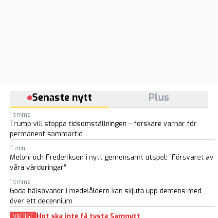
Senaste nytt
Plus
1 timme
Trump vill stoppa tidsomställningen – forskare varnar för
permanent sommartid
11 min
Meloni och Frederiksen i nytt gemensamt utspel: ”Försvaret av
våra värderingar”
1 timme
Goda hälsovanor i medelåldern kan skjuta upp demens med
över ett decennium
Hot ska inte få tysta Samnytt
VIKTIGT