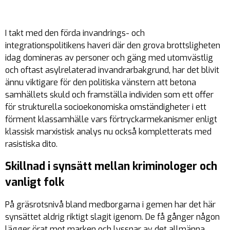
I takt med den förda invandrings- och
integrationspolitikens haveri där den grova brottsligheten
idag domineras av personer och gäng med utomvästlig
och oftast asylrelaterad invandrarbakgrund, har det blivit
ännu viktigare för den politiska vänstern att betona
samhällets skuld och framställa individen som ett offer
för strukturella socioekonomiska omständigheter i ett
förment klassamhälle vars förtryckarmekanismer enligt
klassisk marxistisk analys nu också kompletterats med
rasistiska dito.
Skillnad i synsätt mellan kriminologer och
vanligt folk
På gräsrotsnivå bland medborgarna i gemen har det här
synsättet aldrig riktigt slagit igenom. De få gånger någon
lägger örat mot marken och lyssnar av det allmänna