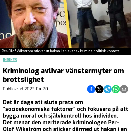
Per-Olof Wikström sticker ut hakan i en svensk kriminalpolitisk kontext.
INRIKES
Kriminolog avlivar vänstermyter om
brottslighet
Dela på Facebook
Dela på Twitter
Dela på Teleg
Dela på 
Dela 
Publicerad
2023-04-20
Det är dags att sluta prata om
”socioekonomiska faktorer” och fokusera på att
bygga moral och självkontroll hos individen.
Det menar den meriterade kriminologen Per-
Olof Wikström och sticker därmed ut hakan i en