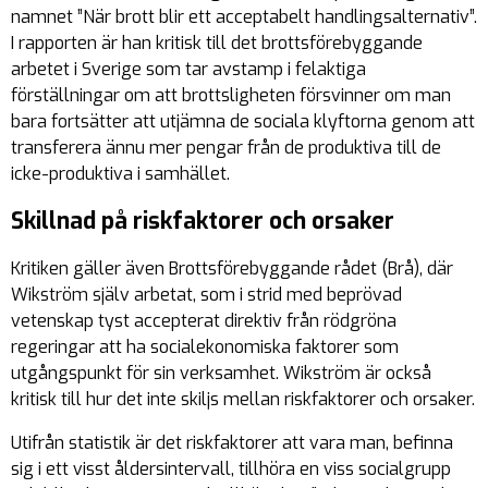
namnet ”När brott blir ett acceptabelt handlingsalternativ”.
I rapporten är han kritisk till det brottsförebyggande
arbetet i Sverige som tar avstamp i felaktiga
förställningar om att brottsligheten försvinner om man
bara fortsätter att utjämna de sociala klyftorna genom att
transferera ännu mer pengar från de produktiva till de
icke-produktiva i samhället.
Skillnad på riskfaktorer och orsaker
Kritiken gäller även Brottsförebyggande rådet (Brå), där
Wikström själv arbetat, som i strid med beprövad
vetenskap tyst accepterat direktiv från rödgröna
regeringar att ha socialekonomiska faktorer som
utgångspunkt för sin verksamhet. Wikström är också
kritisk till hur det inte skiljs mellan riskfaktorer och orsaker.
Utifrån statistik är det riskfaktorer att vara man, befinna
sig i ett visst åldersintervall, tillhöra en viss socialgrupp