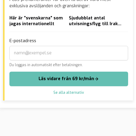
exklusiva avslöjanden och granskningar:
Här är ”svenskarna” som
Sjudubblat antal
VID
jagas internationellt
utvisningsflyg till Irak
fic
med Tidöregeringen
E-postadress
Du loggas in automatiskt efter betalningen.
Läs vidare från 69 kr/mån
Se alla alternativ