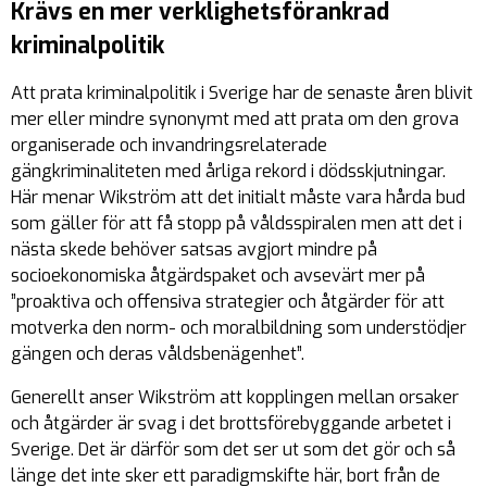
Krävs en mer verklighetsförankrad
kriminalpolitik
Att prata kriminalpolitik i Sverige har de senaste åren blivit
mer eller mindre synonymt med att prata om den grova
organiserade och invandringsrelaterade
gängkriminaliteten med årliga rekord i dödsskjutningar.
Här menar Wikström att det initialt måste vara hårda bud
som gäller för att få stopp på våldsspiralen men att det i
nästa skede behöver satsas avgjort mindre på
socioekonomiska åtgärdspaket och avsevärt mer på
”proaktiva och offensiva strategier och åtgärder för att
motverka den norm- och moralbildning som understödjer
gängen och deras våldsbenägenhet”.
Generellt anser Wikström att kopplingen mellan orsaker
och åtgärder är svag i det brottsförebyggande arbetet i
Sverige. Det är därför som det ser ut som det gör och så
länge det inte sker ett paradigmskifte här, bort från de