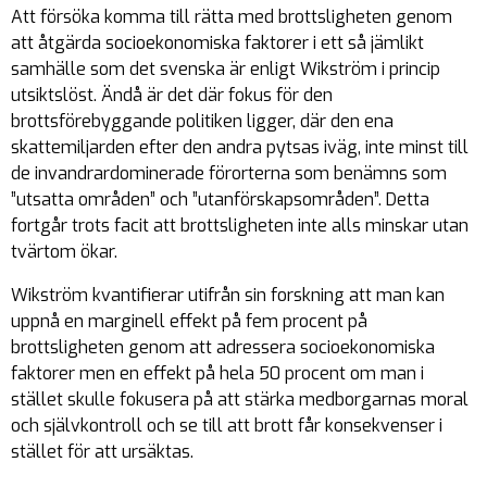
Att försöka komma till rätta med brottsligheten genom
att åtgärda socioekonomiska faktorer i ett så jämlikt
samhälle som det svenska är enligt Wikström i princip
utsiktslöst. Ändå är det där fokus för den
brottsförebyggande politiken ligger, där den ena
skattemiljarden efter den andra pytsas iväg, inte minst till
de invandrardominerade förorterna som benämns som
”utsatta områden” och ”utanförskapsområden”. Detta
fortgår trots facit att brottsligheten inte alls minskar utan
tvärtom ökar.
Wikström kvantifierar utifrån sin forskning att man kan
uppnå en marginell effekt på fem procent på
brottsligheten genom att adressera socioekonomiska
faktorer men en effekt på hela 50 procent om man i
stället skulle fokusera på att stärka medborgarnas moral
och självkontroll och se till att brott får konsekvenser i
stället för att ursäktas.