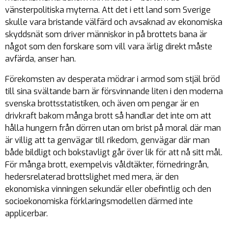
vänsterpolitiska myterna. Att det i ett land som Sverige
skulle vara bristande välfärd och avsaknad av ekonomiska
skyddsnät som driver människor in på brottets bana är
något som den forskare som vill vara ärlig direkt måste
avfärda, anser han.
Förekomsten av desperata mödrar i armod som stjäl bröd
till sina svältande barn är försvinnande liten i den moderna
svenska brottsstatistiken, och även om pengar är en
drivkraft bakom många brott så handlar det inte om att
hålla hungern från dörren utan om brist på moral där man
är villig att ta genvägar till rikedom, genvägar där man
både bildligt och bokstavligt går över lik för att nå sitt mål.
För många brott, exempelvis våldtäkter, förnedringrån,
hedersrelaterad brottslighet med mera, är den
ekonomiska vinningen sekundär eller obefintlig och den
socioekonomiska förklaringsmodellen därmed inte
applicerbar.