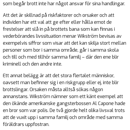
som begår brott inte har något ansvar för sina handlingar.
Att det är skillnad på riskfaktorer och orsaker och att
individen har ett val att ge efter eller hålla emot de
frestelser att slå in på brottets bana som kan finnas i
vederbörandes livssituation menar Wikström bevisas av
exempelvis siffror som visar att det kan skilja stort mellan
personer som bor i samma område, går i samma skola
och till och med tillhör samma familj – där den ene blir
kriminell och den andre inte.
Ett annat belägg är att det stora flertalet människor,
oavsett man befinner sig i en riskgrupp eller ej, inte blir
brottslingar. Orsaken måsta alltså sökas någon
annanstans. Wikström nämner som ett känt exempel att
den ökände amerikanske gangsterbossen Al Capone hade
en bror som var polis. De två gjorde helt olika livsval trots
att de vuxit upp i samma familj och område med samma
föräldrars uppfostran.