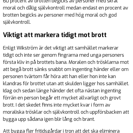
60 procent av brotten begicks av personer med skral
moral och dålig självkontroll medan endast en procent av
brotten begicks av personer med hög moral och god
självkontroll.
Viktigt att markera tidigt mot brott
Enligt Wikström är det viktigt att samhället markerar
tidigt och inte ser genom fingrarna med unga personers
första kliv in på brottets bana. Moralen och trösklarna mot
att begå brott sänks snabbt om ingenting händer eller om
personen tvärtom får höra att han eller hon inte kan
klandras för brottet utan att skulden ligger hos samhället.
Idag och sedan länge händer det ofta nästan ingenting
förrän en person begår ett mycket allvarligt och grovt
brott. I det skedet finns inte mycket kvar i form av
moraliska trösklar och självkontroll och uppförsbacken att
bygga upp sådana igen blir lång och brant.
Att bygga fler fritidsgårdar i tron att det ska eliminera