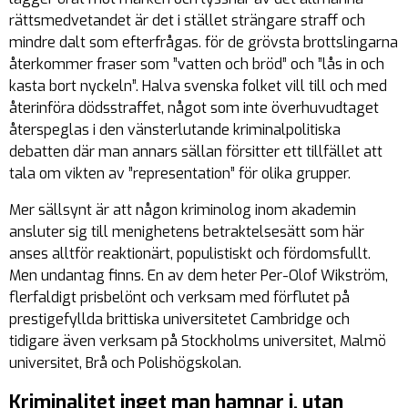
rättsmedvetandet är det i stället strängare straff och
mindre dalt som efterfrågas. för de grövsta brottslingarna
återkommer fraser som ”vatten och bröd” och ”lås in och
kasta bort nyckeln”. Halva svenska folket vill till och med
återinföra dödsstraffet, något som inte överhuvudtaget
återspeglas i den vänsterlutande kriminalpolitiska
debatten där man annars sällan försitter ett tillfället att
tala om vikten av ”representation” för olika grupper.
Mer sällsynt är att någon kriminolog inom akademin
ansluter sig till menighetens betraktelsesätt som här
anses alltför reaktionärt, populistiskt och fördomsfullt.
Men undantag finns. En av dem heter Per-Olof Wikström,
flerfaldigt prisbelönt och verksam med förflutet på
prestigefyllda brittiska universitetet Cambridge och
tidigare även verksam på Stockholms universitet, Malmö
universitet, Brå och Polishögskolan.
Kriminalitet inget man hamnar i, utan