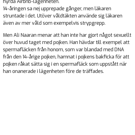
hyrda Airbnb-lägenheten.
14-åringen sa nej upprepade gånger, men läkaren
struntade i det. Utöver våldtäkten använde sig läkaren
även av mer våld som exempelvis strypgrepp.
Men Ali Naaran menar att han inte har gjort något sexuellt
över huvud taget med pojken. Han hävdar till exempel att
spermafläcken från honom, som var blandad med DNA
från den 14-årige pojken, hamnat i pojkens bakficka för att
pojken råkat sätta sig i en spermafläck som uppstått när
han onanerade i lägenheten före de träffades.