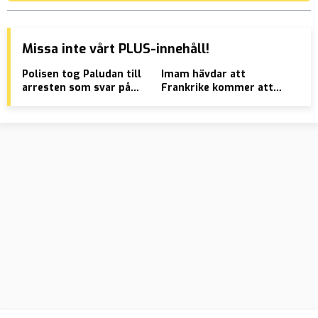
Missa inte vårt PLUS-innehåll!
Polisen tog Paludan till
Imam hävdar att
Bri
arresten som svar på
Frankrike kommer att
anv
muslimska kravaller
bli ett muslimskt land
att