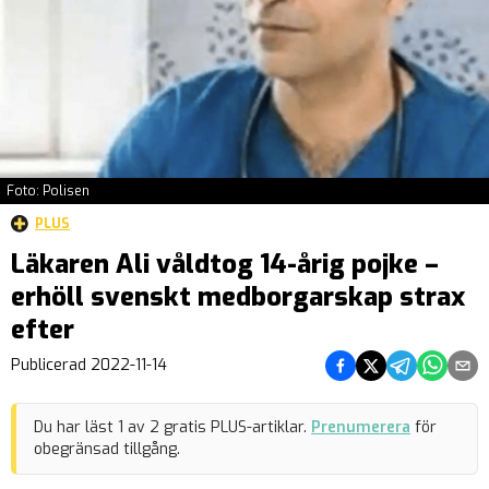
Foto: Polisen
PLUS
Läkaren Ali våldtog 14-årig pojke –
erhöll svenskt medborgarskap strax
efter
Dela på Facebook
Dela på Twitter
Dela på Teleg
Dela på 
Dela 
Publicerad
2022-11-14
Du har läst
1
av
2
gratis PLUS-artiklar.
Prenumerera
för
obegränsad tillgång.