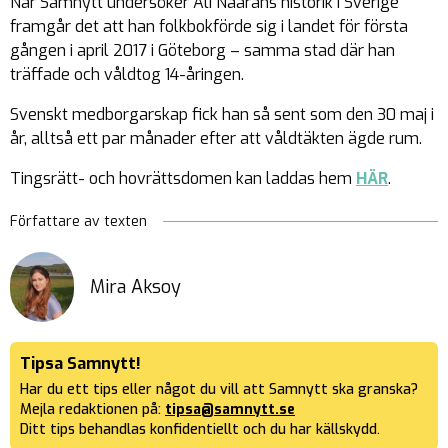
När Samnytt undersöker Ali Naarans historik i Sverige
framgår det att han folkbokförde sig i landet för första
gången i april 2017 i Göteborg – samma stad där han
träffade och våldtog 14-åringen.
Svenskt medborgarskap fick han så sent som den 30 maj i
år, alltså ett par månader efter att våldtäkten ägde rum.
Tingsrätt- och hovrättsdomen kan laddas hem
HÄR
.
Författare av texten
Mira Aksoy
Tipsa Samnytt!
Har du ett tips eller något du vill att Samnytt ska granska?
Mejla redaktionen på:
tipsa@samnytt.se
Ditt tips behandlas konfidentiellt och du har källskydd.