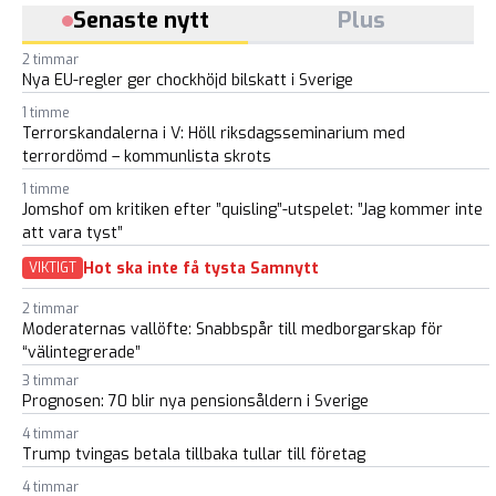
Senaste nytt
Plus
2 timmar
Nya EU-regler ger chockhöjd bilskatt i Sverige
1 timme
Terrorskandalerna i V: Höll riksdagsseminarium med
terrordömd – kommunlista skrots
1 timme
Jomshof om kritiken efter ”quisling”-utspelet: ”Jag kommer inte
att vara tyst”
Hot ska inte få tysta Samnytt
VIKTIGT
2 timmar
Moderaternas vallöfte: Snabbspår till medborgarskap för
“välintegrerade”
3 timmar
Prognosen: 70 blir nya pensionsåldern i Sverige
4 timmar
Trump tvingas betala tillbaka tullar till företag
4 timmar