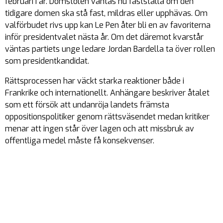
februari i år. Domstolen väntas nu fastställa om den
tidigare domen ska stå fast, mildras eller upphävas. Om
valförbudet rivs upp kan Le Pen åter bli en av favoriterna
inför presidentvalet nästa år. Om det däremot kvarstår
väntas partiets unge ledare Jordan Bardella ta över rollen
som presidentkandidat.
Rättsprocessen har väckt starka reaktioner både i
Frankrike och internationellt. Anhängare beskriver åtalet
som ett försök att undanröja landets främsta
oppositionspolitiker genom rättsväsendet medan kritiker
menar att ingen står över lagen och att missbruk av
offentliga medel måste få konsekvenser.