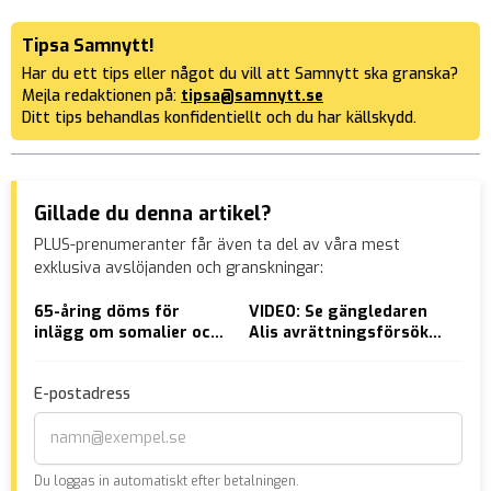
Tipsa Samnytt!
Har du ett tips eller något du vill att Samnytt ska granska?
Mejla redaktionen på:
tipsa@samnytt.se
Ditt tips behandlas konfidentiellt och du har källskydd.
Gillade du denna artikel?
PLUS-prenumeranter får även ta del av våra mest
exklusiva avslöjanden och granskningar:
65-åring döms för
VIDEO: Se gängledaren
HÄR
inlägg om somalier och
Alis avrättningsförsök i
vär
kackerlackor
närbild
NYA
E-postadress
Du loggas in automatiskt efter betalningen.