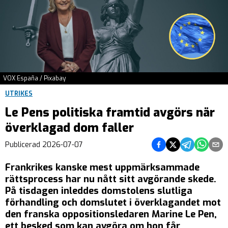
VOX España / Pixabay
UTRIKES
Le Pens politiska framtid avgörs när
överklagad dom faller
Dela på Facebook
Dela på Twitter
Dela på Teleg
Dela på 
Dela 
Publicerad
2026-07-07
Frankrikes kanske mest uppmärksammade
rättsprocess har nu nått sitt avgörande skede.
På tisdagen inleddes domstolens slutliga
förhandling och domslutet i överklagandet mot
den franska oppositionsledaren Marine Le Pen,
ett besked som kan avgöra om hon får