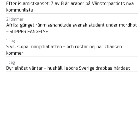
Efter islamistkaoset: 7 av 8 är araber på Vänsterpartiets nya
kommunlista
21 timmar
Afrika-gänget rånmisshandlade svensk student under mordhot
– SLIPPER FÄNGELSE
1 dag
S vill slopa mängdrabatten – och röstar nej när chansen
kommer
1 dag
Dyr elhöst väntar – hushåll i södra Sverige drabbas hårdast