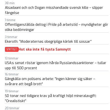
38 min
Alsadaani och och Dogan misshandlade svensk kille – slipper
fängelse
1 timme
Offentliganställda deltog i Pride på arbetstid – myndigheter gör
olika bedömningar
3 timmar
Ekeroth: ”Moderaternas obegripliga kärlek till sossar”
Hot ska inte få tysta Samnytt
VIKTIGT
13 timmar
USA:s senat röstar igenom hårda Rysslandssanktioner – tullar
upp till 500 procent
16 timmar
Gängkälla om polisens arbete: ”Ingen känner sig säker –
svårare att begå brott”
19 timmar
SD tonar ned tidigare krav på kraftigt höjd mineralavgift:
”Orealistiskt”
20 timmar