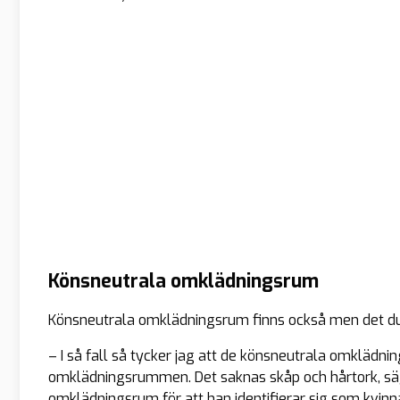
Könsneutrala omklädningsrum
Könsneutrala omklädningsrum finns också men det dug
– I så fall så tycker jag att de könsneutrala omklädn
omklädningsrummen. Det saknas skåp och hårtork, sä
omklädningsrum för att han identifierar sig som kvin