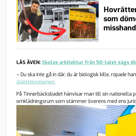
Hovrätten
som dömd
misshand
LÄS ÄVEN:
Skolas arkitektur från 50-talet sägs d
– Du ska inte gå in där, du är biologisk kille, ropade ha
statstelevisionen
.
På Tinnerbäcksbadet hänvisar man till sin nationella 
omklädningsrum som stämmer överens med ens juridi