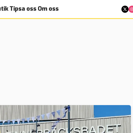
tik
Tipsa oss
Om oss