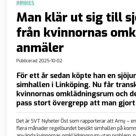
INRIKES
Man klär ut sig till 
från kvinnornas om
anmäler
Publicerad
2025-10-02
För ett år sedan köpte han en sjöjun
simhallen i Linköping. Nu får tran
kvinnornas omklädningsrum och det
pass stort övergrepp att man gjort
Det är SVT Nyheter Öst som rapporterar att Amy – en 
flera månader regelbundet besökt simhallen på komm
använda kvinnornas omklädningsrum utan problem, någ