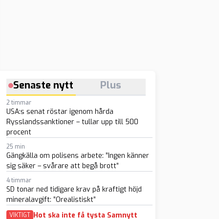
Senaste nytt
Plus
2 timmar
USA:s senat röstar igenom hårda
Rysslandssanktioner – tullar upp till 500
procent
25 min
Gängkälla om polisens arbete: ”Ingen känner
sig säker – svårare att begå brott”
4 timmar
SD tonar ned tidigare krav på kraftigt höjd
mineralavgift: ”Orealistiskt”
Hot ska inte få tysta Samnytt
VIKTIGT