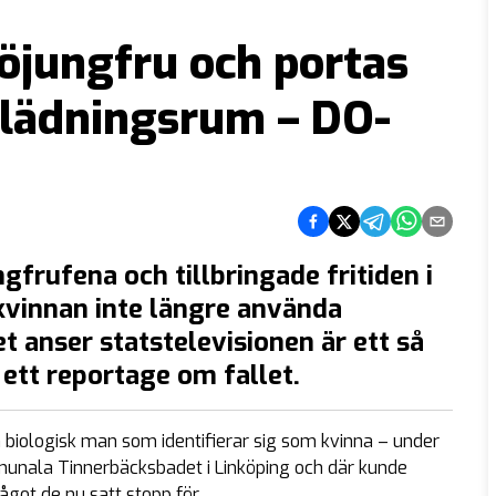
sjöjungfru och portas
klädningsrum – DO-
Dela på Facebook
Dela på Twitter
Dela på Telegram
Dela på What
Dela via e
gfrufena och tillbringade fritiden i
skvinnan inte längre använda
 anser statstelevisionen är ett så
 ett reportage om fallet.
biologisk man som identifierar sig som kvinna – under
unala Tinnerbäcksbadet i Linköping och där kunde
ot de nu satt stopp för.