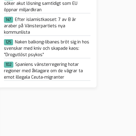
söker akut lösning samtidigt som EU
öppnar miljardkran
Efter islamistkaoset: 7 av 8 är
147
araber på Vänsterpartiets nya
kommunlista
Naken balkong-libanes bröt sig in hos
125
svenskar med kniv och skapade kaos:
”Drogutlöst psykos”
Spaniens vänsterregering hotar
102
regioner med åklagare om de vägrar ta
emot illegala Ceuta-migranter