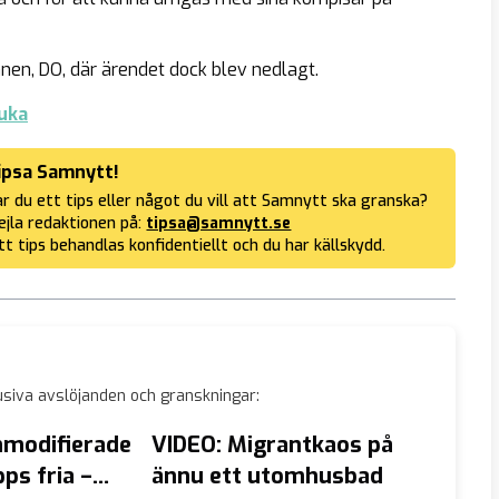
en, DO, där ärendet dock blev nedlagt.
uka
ipsa Samnytt!
r du ett tips eller något du vill att Samnytt ska granska?
jla redaktionen på:
tipsa@samnytt.se
tt tips behandlas konfidentiellt och du har källskydd.
siva avslöjanden och granskningar:
nmodifierade
VIDEO: Migrantkaos på
Frankr
ps fria –
ännu ett utomhusbad
Mahm