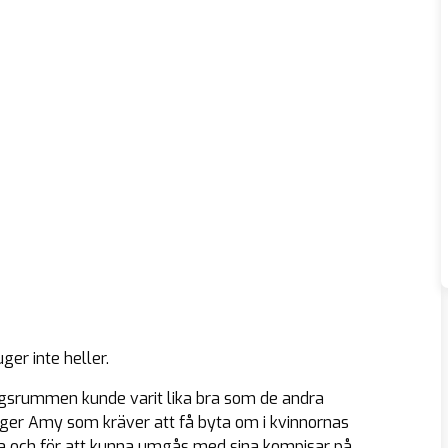
er inte heller.
ingsrummen kunde varit lika bra som de andra
ger Amy som kräver att få byta om i kvinnornas
na och för att kunna umgås med sina kompisar på