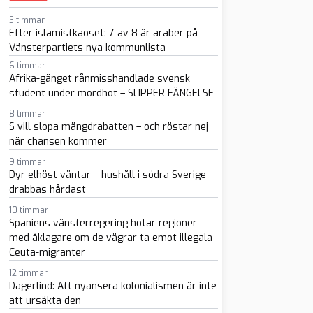
5 timmar
Efter islamistkaoset: 7 av 8 är araber på
Vänsterpartiets nya kommunlista
6 timmar
Afrika-gänget rånmisshandlade svensk
student under mordhot – SLIPPER FÄNGELSE
8 timmar
S vill slopa mängdrabatten – och röstar nej
sapp
-post
när chansen kommer
9 timmar
Dyr elhöst väntar – hushåll i södra Sverige
drabbas hårdast
10 timmar
Spaniens vänsterregering hotar regioner
med åklagare om de vägrar ta emot illegala
Ceuta-migranter
12 timmar
Dagerlind: Att nyansera kolonialismen är inte
att ursäkta den