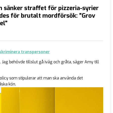
 sänker straffet för pizzeria-syrier
es för brutalt mordförsök: ”Grov
el”
iskriminera transpersoner
n. Jag behövde tillslut gå iväg och gråta, säger Amy till
policy som stipulerar att man ska använda det
ska kön.