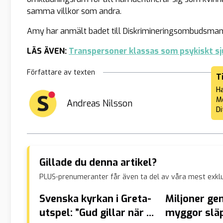
samma villkor som andra.
Amy har anmält badet till Diskrimineringsombudsmann
LÄS ÄVEN:
Transpersoner klassas som psykiskt sj
Författare av texten
T
Ha
Me
Andreas Nilsson
Di
Gillade du denna artikel?
PLUS-prenumeranter får även ta del av våra mest exklu
Svenska kyrkan i Greta-
Miljoner ge
utspel: ”Gud gillar när vi
myggor släp