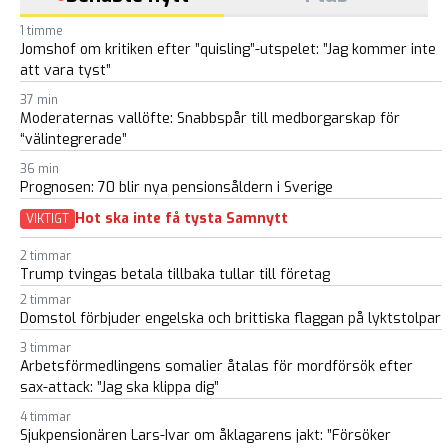
1 timme
Jomshof om kritiken efter ”quisling”-utspelet: ”Jag kommer inte
att vara tyst”
37 min
Moderaternas vallöfte: Snabbspår till medborgarskap för
“välintegrerade”
36 min
Prognosen: 70 blir nya pensionsåldern i Sverige
Hot ska inte få tysta Samnytt
VIKTIGT
2 timmar
Trump tvingas betala tillbaka tullar till företag
2 timmar
Domstol förbjuder engelska och brittiska flaggan på lyktstolpar
3 timmar
Arbetsförmedlingens somalier åtalas för mordförsök efter
sax-attack: ”Jag ska klippa dig”
4 timmar
Sjukpensionären Lars-Ivar om åklagarens jakt: ”Försöker