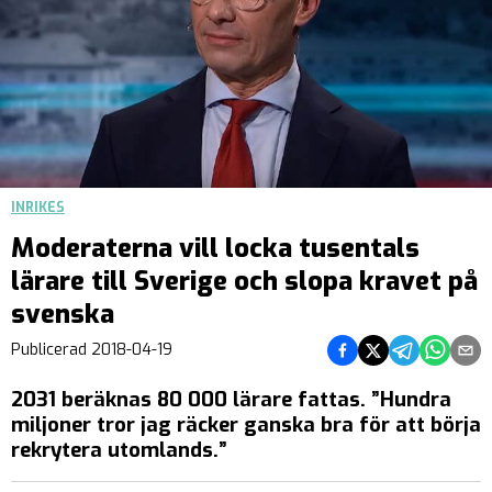
INRIKES
Moderaterna vill locka tusentals
lärare till Sverige och slopa kravet på
svenska
Dela på Facebook
Dela på Twitter
Dela på Teleg
Dela på 
Dela 
Publicerad
2018-04-19
2031 beräknas 80 000 lärare fattas. ”Hundra
miljoner tror jag räcker ganska bra för att börja
rekrytera utomlands.”