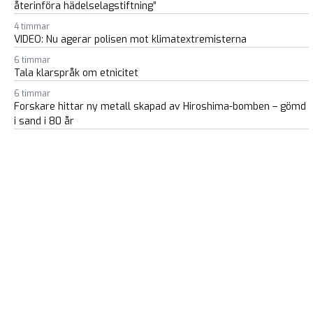
återinföra hädelselagstiftning”
4 timmar
VIDEO: Nu agerar polisen mot klimatextremisterna
6 timmar
Tala klarspråk om etnicitet
6 timmar
Forskare hittar ny metall skapad av Hiroshima-bomben – gömd
i sand i 80 år