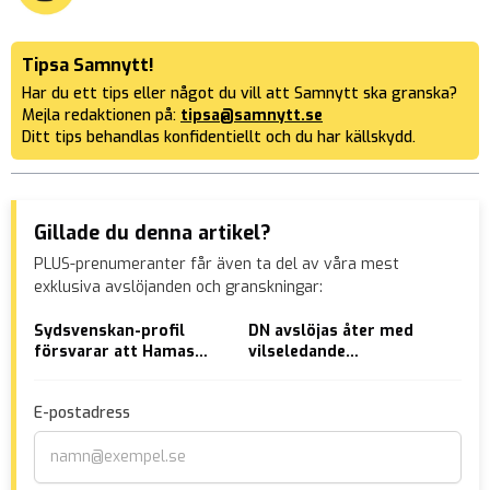
Tipsa Samnytt!
Har du ett tips eller något du vill att Samnytt ska granska?
Mejla redaktionen på:
tipsa@samnytt.se
Ditt tips behandlas konfidentiellt och du har källskydd.
Gillade du denna artikel?
PLUS-prenumeranter får även ta del av våra mest
exklusiva avslöjanden och granskningar:
Sydsvenskan-profil
DN avslöjas åter med
Afg
försvarar att Hamas
vilseledande
sig
kidnappar civila:
klimatjournalistik
äld
”Palestiniernas enda
Um
E-postadress
chans”