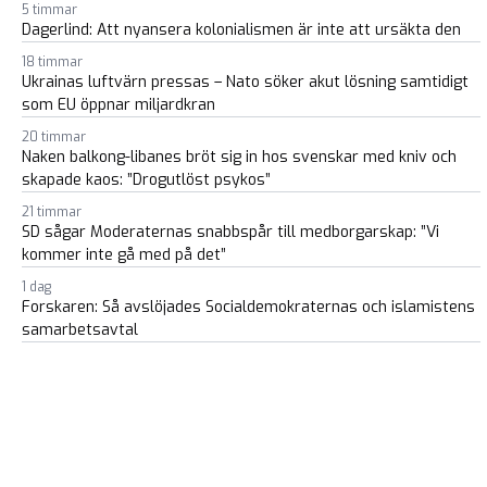
5 timmar
Dagerlind: Att nyansera kolonialismen är inte att ursäkta den
18 timmar
Ukrainas luftvärn pressas – Nato söker akut lösning samtidigt
som EU öppnar miljardkran
20 timmar
Naken balkong-libanes bröt sig in hos svenskar med kniv och
skapade kaos: ”Drogutlöst psykos”
21 timmar
SD sågar Moderaternas snabbspår till medborgarskap: ”Vi
kommer inte gå med på det”
1 dag
Forskaren: Så avslöjades Socialdemokraternas och islamistens
samarbetsavtal