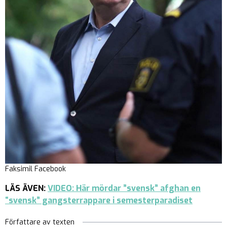
Faksimil Facebook
LÄS ÄVEN:
VIDEO: Här mördar ”svensk” afghan en
“svensk” gangsterrappare i semesterparadiset
Författare av texten