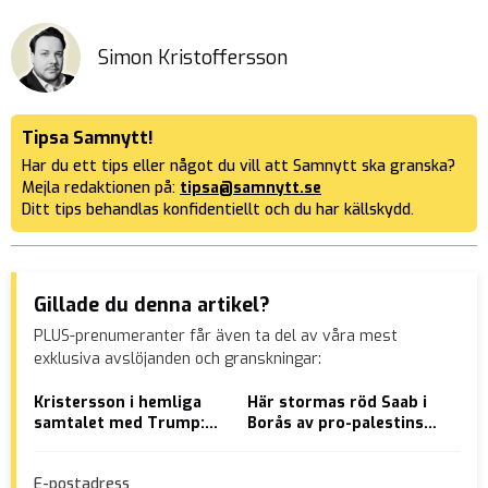
Simon Kristoffersson
Tipsa Samnytt!
Har du ett tips eller något du vill att Samnytt ska granska?
Mejla redaktionen på:
tipsa@samnytt.se
Ditt tips behandlas konfidentiellt och du har källskydd.
Gillade du denna artikel?
PLUS-prenumeranter får även ta del av våra mest
exklusiva avslöjanden och granskningar:
Kristersson i hemliga
Här stormas röd Saab i
Tom
samtalet med Trump:
Borås av pro-palestinska
pen
Ukrainafrågan har
aktivister
vil
existentiell betydelse
mig
E-postadress
för Sverige