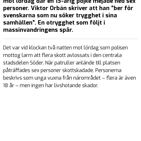
mot lördag där en 13-årig pojke mejade ned sex
personer. Viktor Orbán skriver att han ”ber för
svenskarna som nu söker trygghet i sina
samhällen”. En otrygghet som följt i
massinvandringens spår.
Det var vid klockan två natten mot lördag som polisen
mottog larm att flera skott avlossats i den centrala
stadsdelen Söder. När patruller anlände till platsen
påträffades sex personer skottskadade. Personerna
beskrivs som unga vuxna från närområdet – flera är även
18 år – men ingen har livshotande skador.