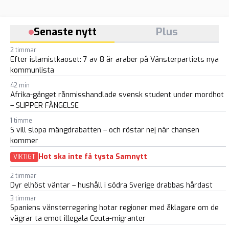
Senaste nytt
Plus
2 timmar
Efter islamistkaoset: 7 av 8 är araber på Vänsterpartiets nya
kommunlista
42 min
Afrika-gänget rånmisshandlade svensk student under mordhot
– SLIPPER FÄNGELSE
1 timme
S vill slopa mängdrabatten – och röstar nej när chansen
kommer
Hot ska inte få tysta Samnytt
VIKTIGT
2 timmar
Dyr elhöst väntar – hushåll i södra Sverige drabbas hårdast
3 timmar
Spaniens vänsterregering hotar regioner med åklagare om de
vägrar ta emot illegala Ceuta-migranter