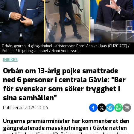
Orbán, genrebild gängkriminell, Kristersson Foto: Annika Haas (EU2017EE) /
Polisen / Regeringskansliet / Ninni Andersson
INRIKES
Orbán om 13-årig pojke smattrade
ned 6 personer i centrala Gävle: ”Ber
för svenskar som söker trygghet i
sina samhällen”
Dela på Facebook
Dela på Twitter
Dela på Teleg
Dela på 
Dela 
Publicerad
2025-10-04
Ungerns premiärminister har kommenterat den
gängrelaterade masskjutningen i Gävle natten