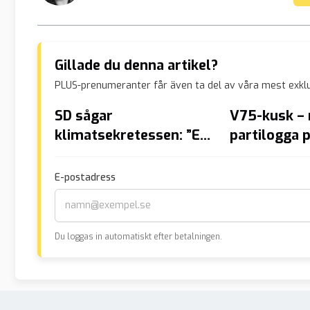
Gillade du denna artikel?
PLUS-prenumeranter får även ta del av våra mest exklu
SD sågar
V75-kusk – 
klimatsekretessen: ”En
partilogga 
överimplementation”
E-postadress
Du loggas in automatiskt efter betalningen.