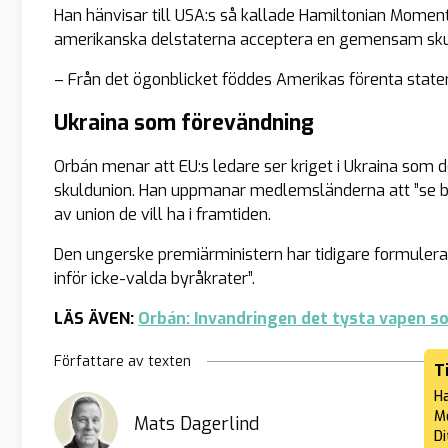
Han hänvisar till USA:s så kallade
Hamiltonian Momen
amerikanska delstaterna acceptera en gemensam skul
– Från det ögonblicket föddes Amerikas förenta state
Ukraina som förevändning
Orbán menar att EU:s ledare ser kriget i Ukraina som 
skuldunion. Han uppmanar medlemsländerna att ”
se 
av union de vill ha i framtiden.
Den ungerske premiärministern har tidigare formulerat
inför icke-valda byråkrater
”.
LÄS ÄVEN:
Orbán: Invandringen det tysta vapen so
Författare av texten
T
Ha
Me
Mats Dagerlind
Di