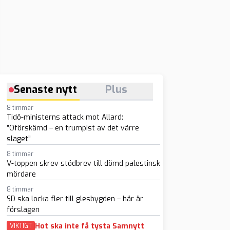
Senaste nytt
Plus
8 timmar
Tidö-ministerns attack mot Allard:
”Oförskämd – en trumpist av det värre
slaget”
8 timmar
V-toppen skrev stödbrev till dömd palestinsk
mördare
8 timmar
SD ska locka fler till glesbygden – här är
förslagen
Hot ska inte få tysta Samnytt
VIKTIGT