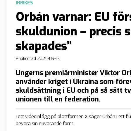
INRIKES
Orbán varnar: EU förs
skuldunion – precis
skapades”
Publicerad
2025-09-13
Ungerns premiärminister Viktor Or
använder kriget i Ukraina som för
skuldsättning i EU och på så sätt 
unionen till en federation.
I ett videoinlägg på plattformen X säger Orbán i ett film
bevara sin nuvarande form.