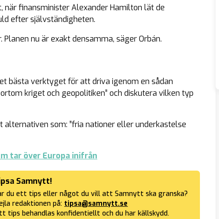
t
, när finansminister Alexander Hamilton lät de
d efter självständigheten.
r. Planen nu är exakt densamma, säger Orbán.
det bästa verktyget för att driva igenom en sådan
bortom kriget och geopolitiken
” och diskutera vilken typ
 alternativen som: ”
fria nationer eller underkastelse
m tar över Europa inifrån
ipsa Samnytt!
r du ett tips eller något du vill att Samnytt ska granska?
jla redaktionen på:
tipsa@samnytt.se
tt tips behandlas konfidentiellt och du har källskydd.