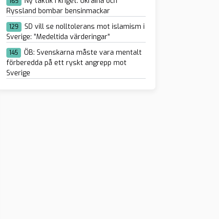
Ny taktik i kriget: Ukraina och
165
Ryssland bombar bensinmackar
SD vill se nolltolerans mot islamism i
129
Sverige: ”Medeltida värderingar”
ÖB: Svenskarna måste vara mentalt
145
förberedda på ett ryskt angrepp mot
Sverige