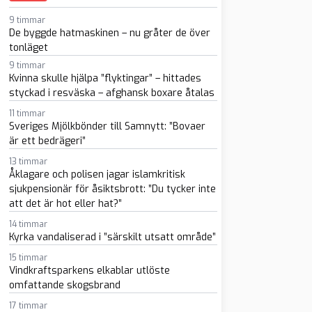
9 timmar
De byggde hatmaskinen – nu gråter de över
tonläget
9 timmar
Kvinna skulle hjälpa ”flyktingar” – hittades
styckad i resväska – afghansk boxare åtalas
11 timmar
Sveriges Mjölkbönder till Samnytt: ”Bovaer
sapp
-post
är ett bedrägeri”
13 timmar
Åklagare och polisen jagar islamkritisk
sjukpensionär för åsiktsbrott: ”Du tycker inte
att det är hot eller hat?”
14 timmar
Kyrka vandaliserad i ”särskilt utsatt område”
15 timmar
Vindkraftsparkens elkablar utlöste
omfattande skogsbrand
17 timmar