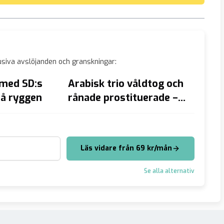
siva avslöjanden och granskningar:
med SD:s
Arabisk trio våldtog och
VIDEO:
på ryggen
rånade prostituerade –
Kriget
två utvisas
unik m
Läs vidare från 69 kr/mån
Se alla alternativ