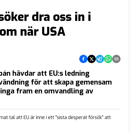
öker dra oss in i
 som när USA
Dela på Facebook
Dela på Twitter
Dela på Telegram
Dela på What
Dela via e
bán hävdar att EU:s ledning
evändning för att skapa gemensam
tvinga fram en omvandling av
at tal att EU är inne i ett ”
sista desperat försök
” att