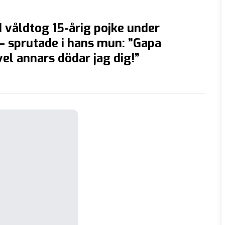
våldtog 15-årig pojke under
 sprutade i hans mun: ”Gapa
el annars dödar jag dig!”