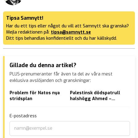
Tipsa Samnytt!
Har du ett tips eller något du vill att Samnytt ska granska?
Mejla redaktionen på:
tipsa@samnytt.se
Ditt tips behandlas konfidentiellt och du har källskydd.
Gillade du denna artikel?
PLUS-prenumeranter får även ta del av våra mest
exklusiva avslöjanden och granskningar:
Problem för Natos nya
Palestinsk dödspatrull
Här
stridsplan
halshögg Ahmed –
afg
därför att han var gay
två
E-postadress