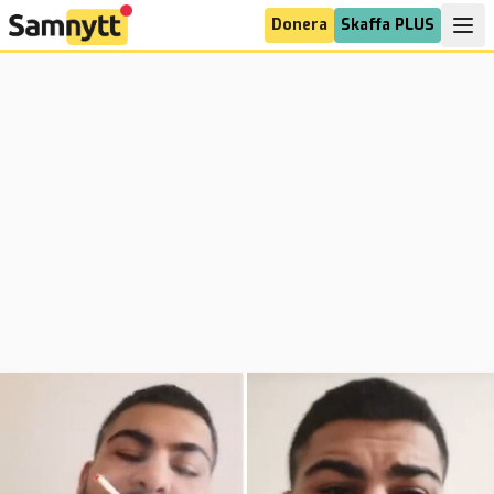
Donera
Skaffa PLUS