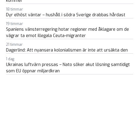
kommer
18 timmar
Dyr elhöst väntar – hushåll i södra Sverige drabbas hårdast
19 timmar
Spaniens vänsterregering hotar regioner med åklagare om de
vägrar ta emot illegala Ceuta-migranter
21 timmar
Dagerlind: Att nyansera kolonialismen är inte att ursäkta den
1 dag
Ukrainas luftvärn pressas – Nato söker akut lösning samtidigt
som EU öppnar miljardkran