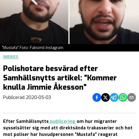
”Mustafa” Foto: Faksimil Instagram
INRIKES
Polishotare besvärad efter
Samhällsnytts artikel: ”Kommer
knulla Jimmie Åkesson”
Dela på Facebook
Dela på Twitter
Dela på Teleg
Dela på 
Dela 
Publicerad
2020-05-03
Efter Samhällsnytts
publicering
om hur migranter
sysselsätter sig med att direktsända trakasserier och hot
mot poliser har huvudpersonen ”Mustafa” reagerat