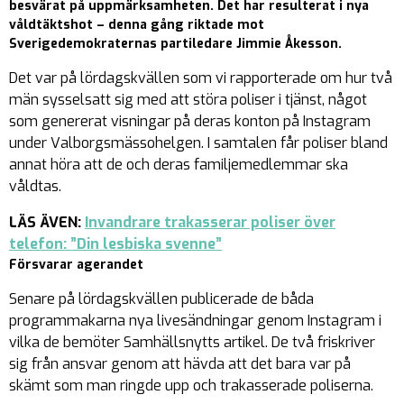
besvärat på uppmärksamheten. Det har resulterat i nya
våldtäktshot – denna gång riktade mot
Sverigedemokraternas partiledare Jimmie Åkesson.
Det var på lördagskvällen som vi rapporterade om hur två
män sysselsatt sig med att störa poliser i tjänst, något
som genererat visningar på deras konton på Instagram
under Valborgsmässohelgen. I samtalen får poliser bland
annat höra att de och deras familjemedlemmar ska
våldtas.
LÄS ÄVEN:
Invandrare trakasserar poliser över
telefon: ”Din lesbiska svenne”
Försvarar agerandet
Senare på lördagskvällen publicerade de båda
programmakarna nya livesändningar genom Instagram i
vilka de bemöter Samhällsnytts artikel. De två friskriver
sig från ansvar genom att hävda att det bara var på
skämt som man ringde upp och trakasserade poliserna.