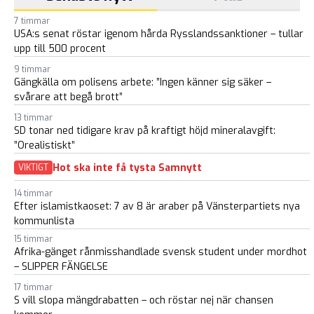
7 timmar
USA:s senat röstar igenom hårda Rysslandssanktioner – tullar
upp till 500 procent
9 timmar
Gängkälla om polisens arbete: ”Ingen känner sig säker –
svårare att begå brott”
13 timmar
SD tonar ned tidigare krav på kraftigt höjd mineralavgift:
”Orealistiskt”
Hot ska inte få tysta Samnytt
VIKTIGT
14 timmar
Efter islamistkaoset: 7 av 8 är araber på Vänsterpartiets nya
kommunlista
15 timmar
Afrika-gänget rånmisshandlade svensk student under mordhot
– SLIPPER FÄNGELSE
17 timmar
S vill slopa mängdrabatten – och röstar nej när chansen