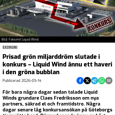
Bild: Faksimil Liquid Wind.
EKONOMI
Prisad grön miljarddröm slutade i
konkurs – Liquid Wind ännu ett haveri
i den gröna bubblan
Dela på Facebook
Dela på Twitter
Dela på Teleg
Dela på 
Dela 
Publicerad
2026-05-14
För bara några dagar sedan talade Liquid
Winds grundare Claes Fredriksson om nya
partners, säkrad el och framtidstro. Några
dagar senare låg konkursansökan på Göteborgs