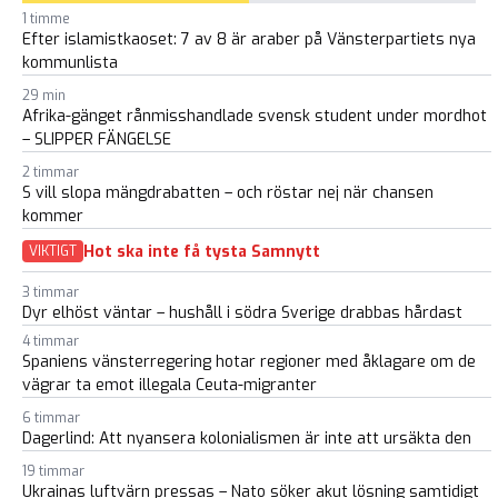
1 timme
Efter islamistkaoset: 7 av 8 är araber på Vänsterpartiets nya
kommunlista
29 min
Afrika-gänget rånmisshandlade svensk student under mordhot
– SLIPPER FÄNGELSE
2 timmar
S vill slopa mängdrabatten – och röstar nej när chansen
kommer
Hot ska inte få tysta Samnytt
VIKTIGT
3 timmar
Dyr elhöst väntar – hushåll i södra Sverige drabbas hårdast
4 timmar
Spaniens vänsterregering hotar regioner med åklagare om de
vägrar ta emot illegala Ceuta-migranter
6 timmar
Dagerlind: Att nyansera kolonialismen är inte att ursäkta den
19 timmar
Ukrainas luftvärn pressas – Nato söker akut lösning samtidigt