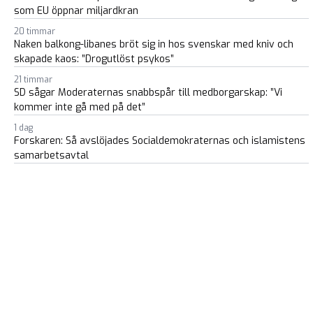
som EU öppnar miljardkran
20 timmar
Naken balkong-libanes bröt sig in hos svenskar med kniv och
skapade kaos: ”Drogutlöst psykos”
21 timmar
SD sågar Moderaternas snabbspår till medborgarskap: ”Vi
kommer inte gå med på det”
1 dag
Forskaren: Så avslöjades Socialdemokraternas och islamistens
samarbetsavtal