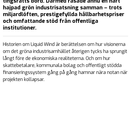
tingsrätts bord. Därmed rasade ännu en hårt
hajpad grön industrisatsning samman – trots
miljardlöften, prestigefyllda hållbarhetspriser
och omfattande stöd från offentliga
institutioner.
Historien om Liquid Wind är berättelsen om hur visionerna
om det gröna industrisamhället återigen tycks ha sprungit
långt före de ekonomiska realiteterna. Och om hur
skattebetalare, kommunala bolag och offentligt stödda
finansieringssystem gång på gång hamnar nära notan när
projekten kollapsar.