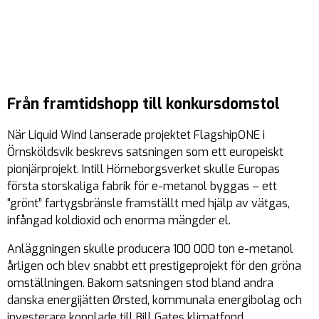
Från framtidshopp till konkursdomstol
När Liquid Wind lanserade projektet FlagshipONE i
Örnsköldsvik beskrevs satsningen som ett europeiskt
pionjärprojekt. Intill Hörneborgsverket skulle Europas
första storskaliga fabrik för e-metanol byggas – ett
“grönt” fartygsbränsle framställt med hjälp av vätgas,
infångad koldioxid och enorma mängder el.
Anläggningen skulle producera 100 000 ton e-metanol
årligen och blev snabbt ett prestigeprojekt för den gröna
omställningen. Bakom satsningen stod bland andra
danska energijätten Ørsted, kommunala energibolag och
investerare kopplade till Bill Gates klimatfond.