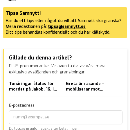
Tipsa Samnytt!
Har du ett tips eller något du vill att Samnytt ska granska?
Mejla redaktionen på:
tipsa@samnytt.se
Ditt tips behandlas konfidentiellt och du har källskydd.
Gillade du denna artikel?
PLUS-prenumeranter får även ta del av våra mest
exklusiva avslöjanden och granskningar:
Tonåringar åtalas för
Greta är rasande –
Soc
mordet på Jakob, 16, i
mobiliserar mot
säk
Örkelljunga
Tidöregeringen:
hyr
”Sverige blir allt mer
gan
E-postadress
fientligt och rasistiskt”
sko
to
Du loggas in automatiskt efter betalningen.