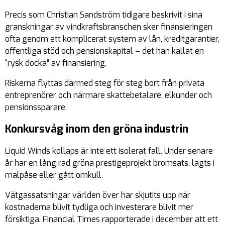
Precis som Christian Sandström tidigare beskrivit i sina
granskningar av vindkraftsbranschen sker finansieringen
ofta genom ett komplicerat system av lån, kreditgarantier,
offentliga stöd och pensionskapital – det han kallat en
“rysk docka” av finansiering.
Riskerna flyttas därmed steg för steg bort från privata
entreprenörer och närmare skattebetalare, elkunder och
pensionssparare.
Konkursvåg inom den gröna industrin
Liquid Winds kollaps är inte ett isolerat fall. Under senare
år har en lång rad gröna prestigeprojekt bromsats, lagts i
malpåse eller gått omkull.
Vätgassatsningar världen över har skjutits upp när
kostnaderna blivit tydliga och investerare blivit mer
försiktiga. Financial Times rapporterade i december att ett