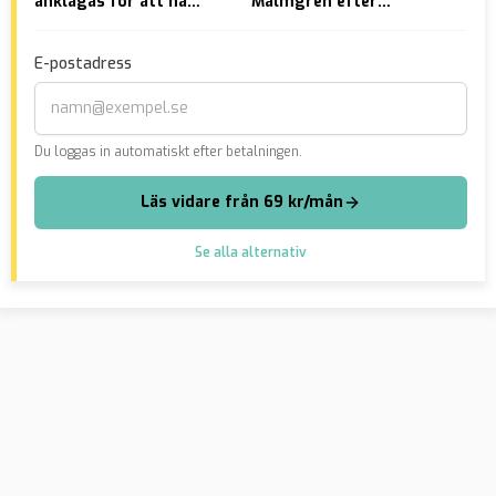
anklagas för att ha
Malmgren efter
fåt
grillat koranen – åtalas
misshandeln: ”Vi måste
me
nämna etnicitet”
E-postadress
Du loggas in automatiskt efter betalningen.
Läs vidare från 69 kr/mån
Se alla alternativ