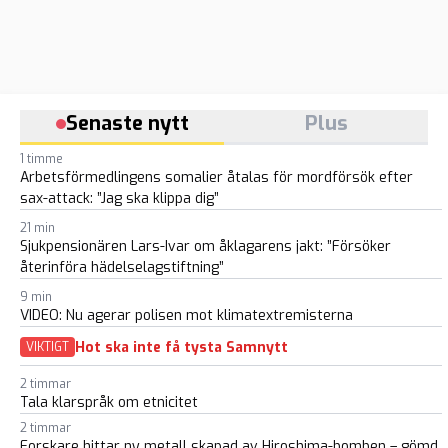
Senaste nytt
Plus
1 timme
Arbetsförmedlingens somalier åtalas för mordförsök efter
sax-attack: ”Jag ska klippa dig”
21 min
Sjukpensionären Lars-Ivar om åklagarens jakt: ”Försöker
återinföra hädelselagstiftning”
9 min
VIDEO: Nu agerar polisen mot klimatextremisterna
Hot ska inte få tysta Samnytt
VIKTIGT
2 timmar
Tala klarspråk om etnicitet
2 timmar
Forskare hittar ny metall skapad av Hiroshima-bomben – gömd