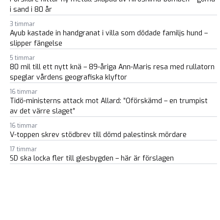
i sand i 80 år
3 timmar
Ayub kastade in handgranat i villa som dödade familjs hund –
slipper fängelse
5 timmar
80 mil till ett nytt knä – 89-åriga Ann-Maris resa med rullatorn
speglar vårdens geografiska klyftor
16 timmar
Tidö-ministerns attack mot Allard: ”Oförskämd – en trumpist
av det värre slaget”
16 timmar
V-toppen skrev stödbrev till dömd palestinsk mördare
17 timmar
SD ska locka fler till glesbygden – här är förslagen