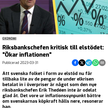
EKONOMI
Riksbankschefen kritisk till elstödet:
”Ökar inflationen”
Dela på Facebook
Dela på Twitter
Dela på Teleg
Dela på 
Dela 
Publicerad
2023-03-31
Att svenska folket i form av elstöd nu får
tillbaka lite av de pengar de under elkrisen
betalat in i överpriser är något som den nye
riksbankschefen Erik Thedéen inte är odelat
glad åt. Det vore ur inflationssynpunkt bättre
om svenskarnas köpkraft hålls nere, resonerar
han.