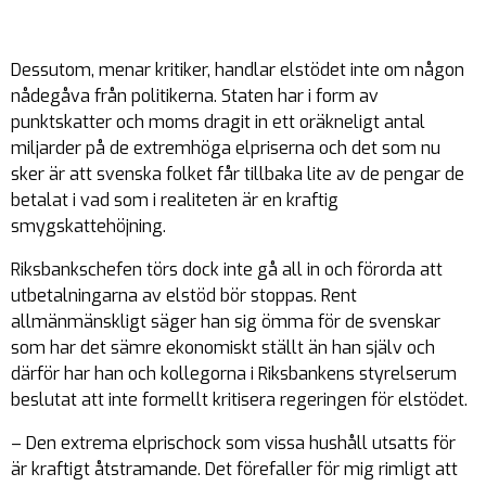
Dessutom, menar kritiker, handlar elstödet inte om någon
nådegåva från politikerna. Staten har i form av
punktskatter och moms dragit in ett oräkneligt antal
miljarder på de extremhöga elpriserna och det som nu
sker är att svenska folket får tillbaka lite av de pengar de
betalat i vad som i realiteten är en kraftig
smygskattehöjning.
Riksbankschefen törs dock inte gå all in och förorda att
utbetalningarna av elstöd bör stoppas. Rent
allmänmänskligt säger han sig ömma för de svenskar
som har det sämre ekonomiskt ställt än han själv och
därför har han och kollegorna i Riksbankens styrelserum
beslutat att inte formellt kritisera regeringen för elstödet.
– Den extrema elprischock som vissa hushåll utsatts för
är kraftigt åtstramande. Det förefaller för mig rimligt att