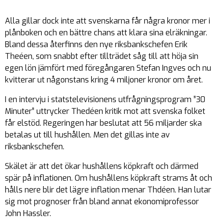
Alla gillar dock inte att svenskarna får några kronor mer i
plånboken och en bättre chans att klara sina elräkningar.
Bland dessa återfinns den nye riksbankschefen Erik
Theéen, som snabbt efter tillträdet såg till att höja sin
egen lön jämfört med föregångaren Stefan Ingves och nu
kvitterar ut någonstans kring 4 miljoner kronor om året.
I en intervju i statstelevisionens utfrågningsprogram ”30
Minuter” uttrycker Thedéen kritik mot att svenska folket
får elstöd. Regeringen har beslutat att 56 miljarder ska
betalas ut till hushållen. Men det gillas inte av
riksbankschefen.
Skälet är att det ökar hushållens köpkraft och därmed
spär på inflationen. Om hushållens köpkraft strams åt och
hålls nere blir det lägre inflation menar Thdéen. Han lutar
sig mot prognoser från bland annat ekonomiprofessor
John Hassler.