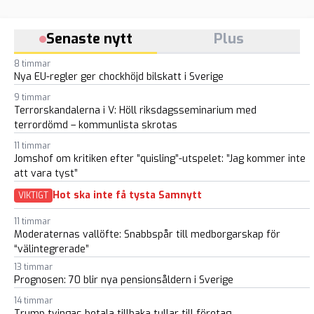
Senaste nytt
Plus
8 timmar
Nya EU-regler ger chockhöjd bilskatt i Sverige
9 timmar
Terrorskandalerna i V: Höll riksdagsseminarium med
terrordömd – kommunlista skrotas
11 timmar
Jomshof om kritiken efter ”quisling”-utspelet: ”Jag kommer inte
att vara tyst”
Hot ska inte få tysta Samnytt
VIKTIGT
11 timmar
Moderaternas vallöfte: Snabbspår till medborgarskap för
“välintegrerade”
13 timmar
Prognosen: 70 blir nya pensionsåldern i Sverige
14 timmar
Trump tvingas betala tillbaka tullar till företag