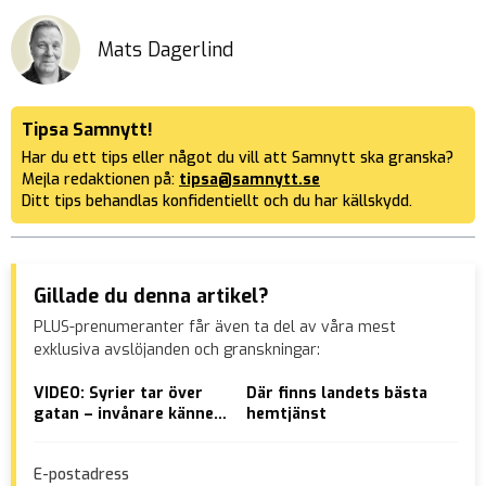
Mats Dagerlind
Tipsa Samnytt!
Har du ett tips eller något du vill att Samnytt ska granska?
Mejla redaktionen på:
tipsa@samnytt.se
Ditt tips behandlas konfidentiellt och du har källskydd.
Gillade du denna artikel?
PLUS-prenumeranter får även ta del av våra mest
exklusiva avslöjanden och granskningar:
VIDEO: Syrier tar över
Där finns landets bästa
VID
gatan – invånare känner
hemtjänst
mob
inte längre igen staden
E-postadress