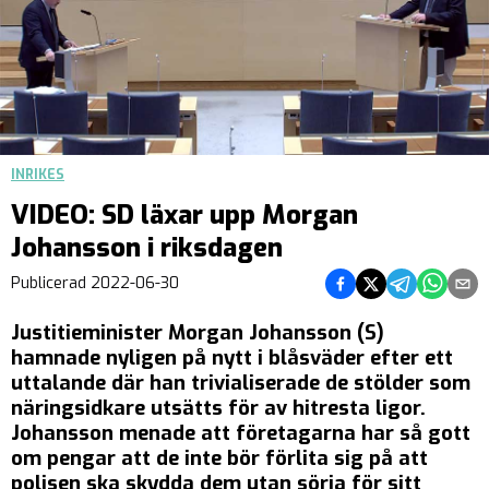
INRIKES
VIDEO: SD läxar upp Morgan
Johansson i riksdagen
Dela på Facebook
Dela på Twitter
Dela på Teleg
Dela på 
Dela 
Publicerad
2022-06-30
Justitieminister Morgan Johansson (S)
hamnade nyligen på nytt i blåsväder efter ett
uttalande där han trivialiserade de stölder som
näringsidkare utsätts för av hitresta ligor.
Johansson menade att företagarna har så gott
om pengar att de inte bör förlita sig på att
polisen ska skydda dem utan sörja för sitt