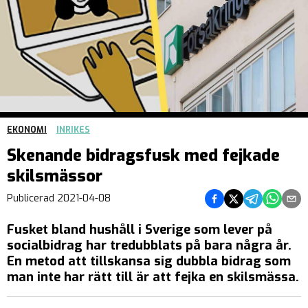
EKONOMI
INRIKES
Skenande bidragsfusk med fejkade
skilsmässor
Dela på Facebook
Dela på Twitter
Dela på Teleg
Dela på 
Dela 
Publicerad
2021-04-08
Fusket bland hushåll i Sverige som lever på
socialbidrag har tredubblats på bara några år.
En metod att tillskansa sig dubbla bidrag som
man inte har rätt till är att fejka en skilsmässa.