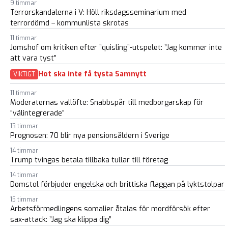
9 timmar
Terrorskandalerna i V: Höll riksdagsseminarium med
terrordömd – kommunlista skrotas
11 timmar
Jomshof om kritiken efter ”quisling”-utspelet: ”Jag kommer inte
att vara tyst”
Hot ska inte få tysta Samnytt
VIKTIGT
11 timmar
Moderaternas vallöfte: Snabbspår till medborgarskap för
“välintegrerade”
13 timmar
Prognosen: 70 blir nya pensionsåldern i Sverige
14 timmar
Trump tvingas betala tillbaka tullar till företag
14 timmar
Domstol förbjuder engelska och brittiska flaggan på lyktstolpar
15 timmar
Arbetsförmedlingens somalier åtalas för mordförsök efter
sax-attack: ”Jag ska klippa dig”