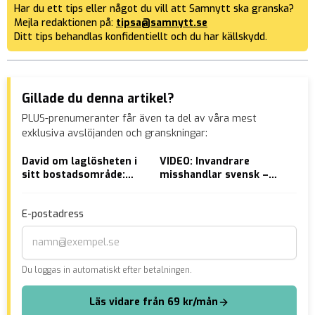
Har du ett tips eller något du vill att Samnytt ska granska?
Mejla redaktionen på:
tipsa@samnytt.se
Ditt tips behandlas konfidentiellt och du har källskydd.
Gillade du denna artikel?
PLUS-prenumeranter får även ta del av våra mest
exklusiva avslöjanden och granskningar:
David om laglösheten i
VIDEO: Invandrare
Se 
sitt bostadsområde:
misshandlar svensk –
dem
”Jag vet inte om vi bor i
”Knullar dig”
för
Sverige längre”
E-postadress
Du loggas in automatiskt efter betalningen.
Läs vidare från 69 kr/mån