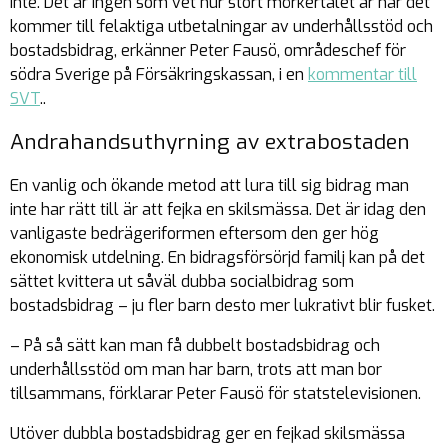
inte. Det är ingen som vet hur stort mörkertalet är när det
kommer till felaktiga utbetalningar av underhållsstöd och
bostadsbidrag, erkänner Peter Fausö, områdeschef för
södra Sverige på Försäkringskassan, i en
kommentar till
SVT
..
Andrahandsuthyrning av extrabostaden
En vanlig och ökande metod att lura till sig bidrag man
inte har rätt till är att fejka en skilsmässa. Det är idag den
vanligaste bedrägeriformen eftersom den ger hög
ekonomisk utdelning. En bidragsförsörjd familj kan på det
sättet kvittera ut såväl dubba socialbidrag som
bostadsbidrag – ju fler barn desto mer lukrativt blir fusket.
– På så sätt kan man få dubbelt bostadsbidrag och
underhållsstöd om man har barn, trots att man bor
tillsammans, förklarar Peter Fausö för statstelevisionen.
Utöver dubbla bostadsbidrag ger en fejkad skilsmässa