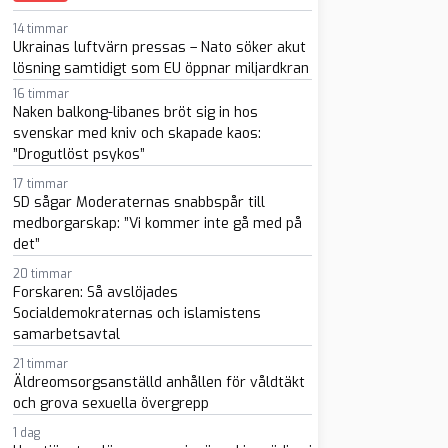
sapp
-post
14 timmar
Ukrainas luftvärn pressas – Nato söker akut
lösning samtidigt som EU öppnar miljardkran
16 timmar
Naken balkong-libanes bröt sig in hos
svenskar med kniv och skapade kaos:
”Drogutlöst psykos”
17 timmar
SD sågar Moderaternas snabbspår till
medborgarskap: ”Vi kommer inte gå med på
det”
20 timmar
Forskaren: Så avslöjades
Socialdemokraternas och islamistens
samarbetsavtal
21 timmar
Äldreomsorgsanställd anhållen för våldtäkt
och grova sexuella övergrepp
1 dag