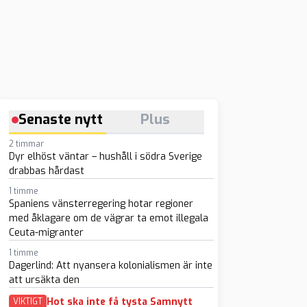
Senaste nytt
Plus
2 timmar
Dyr elhöst väntar – hushåll i södra Sverige
drabbas hårdast
1 timme
Spaniens vänsterregering hotar regioner
med åklagare om de vägrar ta emot illegala
Ceuta-migranter
1 timme
Dagerlind: Att nyansera kolonialismen är inte
att ursäkta den
Hot ska inte få tysta Samnytt
VIKTIGT