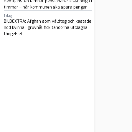
Hemtjänsten lämnar pensionärer kissnödiga i
timmar – när kommunen ska spara pengar
1 dag
BILDEXTRA: Afghan som våldtog och kastade
ned kvinna i gruvhål fick tänderna utslagna i
fängelset