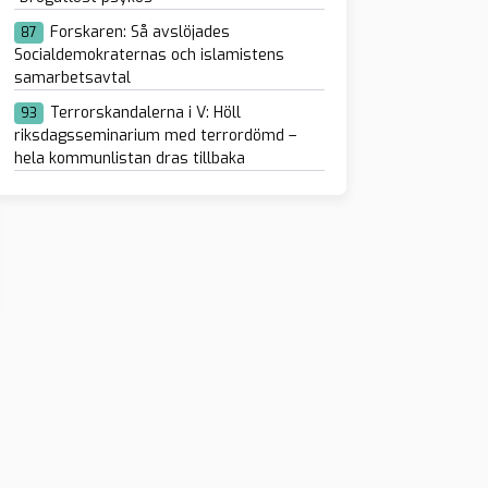
Forskaren: Så avslöjades
87
Socialdemokraternas och islamistens
cancervård i
samarbetsavtal
istan GER RÄTT till
Terrorskandalerna i V: Höll
93
riksdagsseminarium med terrordömd –
hela kommunlistan dras tillbaka