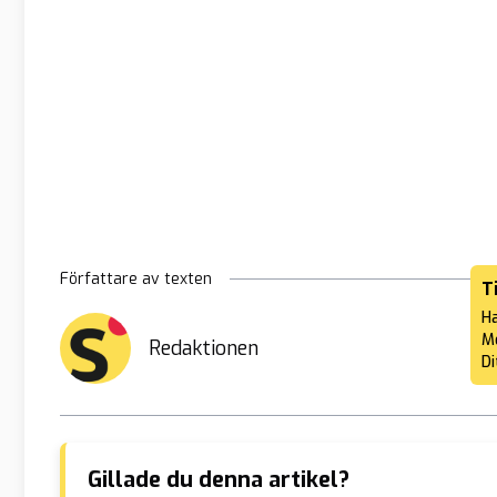
Författare av texten
T
Ha
Me
Redaktionen
Di
Gillade du denna artikel?