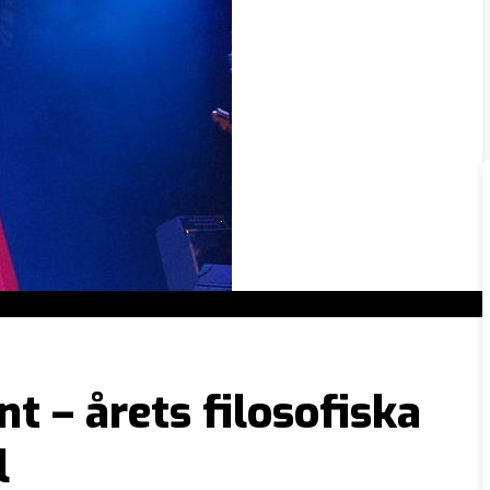
t – årets filosofiska
l