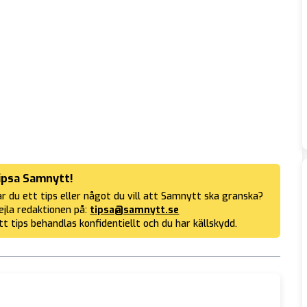
ipsa Samnytt!
r du ett tips eller något du vill att Samnytt ska granska?
jla redaktionen på:
tipsa@samnytt.se
tt tips behandlas konfidentiellt och du har källskydd.