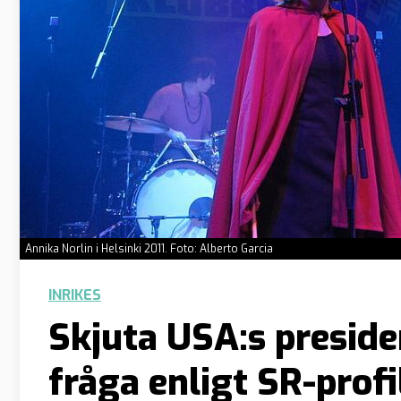
Annika Norlin i Helsinki 2011. Foto: Alberto Garcia
INRIKES
Skjuta USA:s presiden
fråga enligt SR-profi