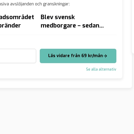
siva avslöjanden och granskningar:
tadsområdet
Blev svensk
Dålig 
lbränder
medborgare – sedan
Kirgiz
sköt han fyra på en
asyl
månad
Läs vidare från 69 kr/mån
Se alla alternativ