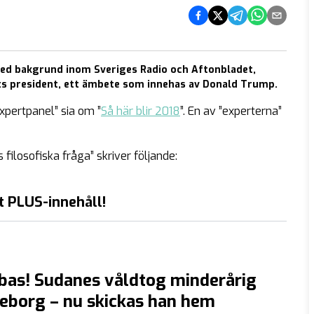
Dela på Facebook
Dela på Twitter
Dela på Telegram
Dela på What
Dela via e
ed bakgrund inom Sveriges Radio och Aftonbladet,
s president, ett ämbete som innehas av Donald Trump.
xpertpanel” sia om ”
Så här blir 2018
”. En av ”experterna”
 filosofiska fråga” skriver följande:
t PLUS-innehåll!
bas! Sudanes våldtog minderårig
öteborg – nu skickas han hem