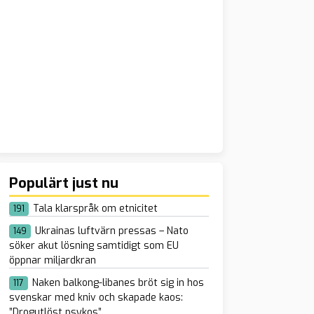
Populärt just nu
Tala klarspråk om etnicitet
191
Ukrainas luftvärn pressas – Nato
149
söker akut lösning samtidigt som EU
öppnar miljardkran
Naken balkong-libanes bröt sig in hos
117
svenskar med kniv och skapade kaos:
”Drogutlöst psykos”