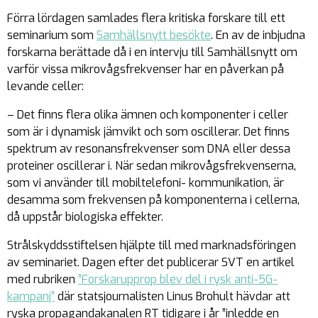
Förra lördagen samlades flera kritiska forskare till ett
seminarium som
Samhällsnytt besökte
. En av de inbjudna
forskarna berättade då i en intervju till Samhällsnytt om
varför vissa mikrovågsfrekvenser har en påverkan på
levande celler:
– Det finns flera olika ämnen och komponenter i celler
som är i dynamisk jämvikt och som oscillerar. Det finns
spektrum av resonansfrekvenser som DNA eller dessa
proteiner oscillerar i. När sedan mikrovågsfrekvenserna,
som vi använder till mobiltelefoni- kommunikation, är
desamma som frekvensen på komponenterna i cellerna,
då uppstår biologiska effekter.
Strålskyddsstiftelsen hjälpte till med marknadsföringen
av seminariet. Dagen efter det publicerar SVT en artikel
med rubriken
”Forskarupprop blev del i rysk anti-5G-
kampanj”
där statsjournalisten Linus Brohult hävdar att
ryska propagandakanalen RT tidigare i år ”inledde en