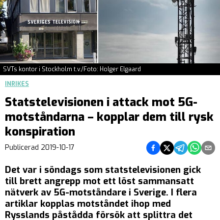
SVTs kontor i Stockholm t.v./Foto: Holger Elgaard
INRIKES
Statstelevisionen i attack mot 5G-
motståndarna – kopplar dem till rysk
konspiration
Dela på Facebook
Dela på Twitter
Dela på Teleg
Dela på 
Dela 
Publicerad
2019-10-17
Det var i söndags som statstelevisionen gick
till brett angrepp mot ett löst sammansatt
nätverk av 5G-motståndare i Sverige. I flera
artiklar kopplas motståndet ihop med
Rysslands påstådda försök att splittra det