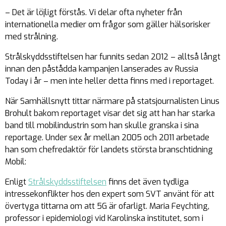
– Det är löjligt förstås. Vi delar ofta nyheter från
internationella medier om frågor som gäller hälsorisker
med strålning.
Strålskyddsstiftelsen har funnits sedan 2012 – alltså långt
innan den påstådda kampanjen lanserades av Russia
Today i år – men inte heller detta finns med i reportaget.
När Samhällsnytt tittar närmare på statsjournalisten Linus
Brohult bakom reportaget visar det sig att han har starka
band till mobilindustrin som han skulle granska i sina
reportage. Under sex år mellan 2005 och 2011 arbetade
han som chefredaktör för landets största branschtidning
Mobil:
Enligt
Strålskyddsstiftelsen
finns det även tydliga
intressekonflikter hos den expert som SVT använt för att
övertyga tittarna om att 5G är ofarligt. Maria Feychting,
professor i epidemiologi vid Karolinska institutet, som i