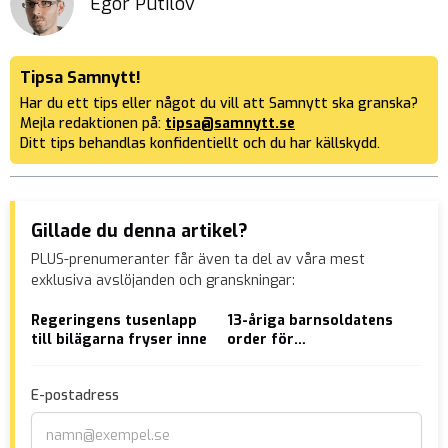
Egor Putilov
Tipsa Samnytt!
Har du ett tips eller något du vill att Samnytt ska granska?
Mejla redaktionen på:
tipsa@samnytt.se
Ditt tips behandlas konfidentiellt och du har källskydd.
Gillade du denna artikel?
PLUS-prenumeranter får även ta del av våra mest
exklusiva avslöjanden och granskningar:
Regeringens tusenlapp
13-åriga barnsoldatens
Bri
till bilägarna fryser inne
order för
par
morduppdraget i
svä
bostaden: ”Skjut alla
E-postadress
tills de dör”