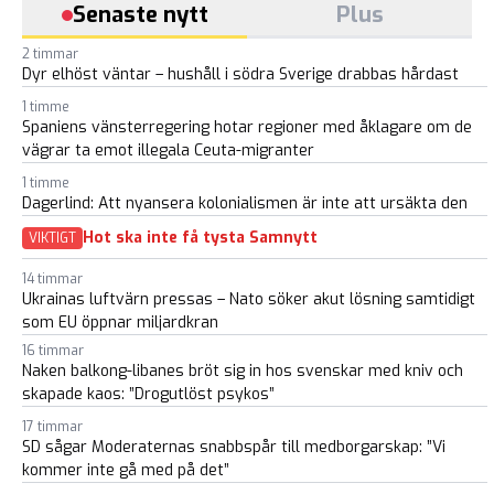
Senaste nytt
Plus
2 timmar
Dyr elhöst väntar – hushåll i södra Sverige drabbas hårdast
1 timme
Spaniens vänsterregering hotar regioner med åklagare om de
vägrar ta emot illegala Ceuta-migranter
1 timme
Dagerlind: Att nyansera kolonialismen är inte att ursäkta den
Hot ska inte få tysta Samnytt
VIKTIGT
14 timmar
Ukrainas luftvärn pressas – Nato söker akut lösning samtidigt
som EU öppnar miljardkran
16 timmar
Naken balkong-libanes bröt sig in hos svenskar med kniv och
skapade kaos: ”Drogutlöst psykos”
17 timmar
SD sågar Moderaternas snabbspår till medborgarskap: ”Vi
kommer inte gå med på det”