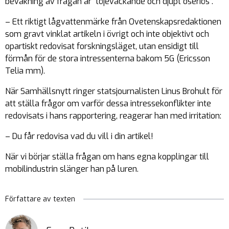
bevakning av frågan är ”löjeväckande och djupt oseriös”.
– Ett riktigt lågvattenmärke från Ovetenskapsredaktionen
som gravt vinklat artikeln i övrigt och inte objektivt och
opartiskt redovisat forskningsläget, utan ensidigt till
förmån för de stora intressenterna bakom 5G (Ericsson
Telia mm).
När Samhällsnytt ringer statsjournalisten Linus Brohult för
att ställa frågor om varför dessa intressekonflikter inte
redovisats i hans rapportering, reagerar han med irritation:
– Du får redovisa vad du vill i din artikel!
När vi börjar ställa frågan om hans egna kopplingar till
mobilindustrin slänger han på luren.
Författare av texten