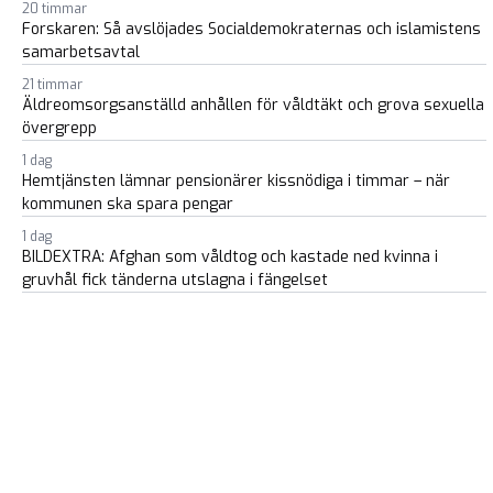
20 timmar
Forskaren: Så avslöjades Socialdemokraternas och islamistens
samarbetsavtal
21 timmar
Äldreomsorgsanställd anhållen för våldtäkt och grova sexuella
övergrepp
1 dag
Hemtjänsten lämnar pensionärer kissnödiga i timmar – när
kommunen ska spara pengar
1 dag
BILDEXTRA: Afghan som våldtog och kastade ned kvinna i
gruvhål fick tänderna utslagna i fängelset