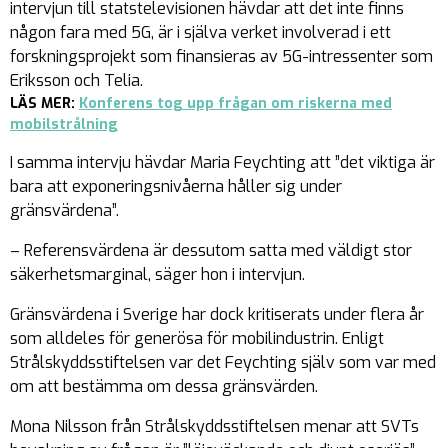
intervjun till statstelevisionen hävdar att det inte finns
någon fara med 5G, är i själva verket involverad i ett
forskningsprojekt som finansieras av 5G-intressenter som
Eriksson och Telia.
LÄS MER:
Konferens tog upp frågan om riskerna med
mobilstrålning
I samma intervju hävdar Maria Feychting att ”det viktiga är
bara att exponeringsnivåerna håller sig under
gränsvärdena”.
– Referensvärdena är dessutom satta med väldigt stor
säkerhetsmarginal, säger hon i intervjun.
Gränsvärdena i Sverige har dock kritiserats under flera år
som alldeles för generösa för mobilindustrin. Enligt
Strålskyddsstiftelsen var det Feychting själv som var med
om att bestämma om dessa gränsvärden.
Mona Nilsson från Strålskyddsstiftelsen menar att SVTs