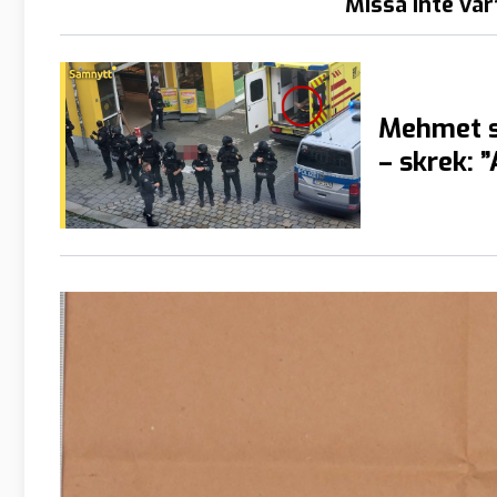
Missa inte vår
Mehmet s
– skrek: 