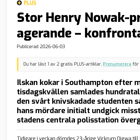
PLUS
Stor Henry Nowak-pr
agerande – konfronta
Publicerad
2026-06-03
Du har läst
1
av
2
gratis PLUS-artiklar.
Prenumerera
för
Ilskan kokar i Southampton efter 
tisdagskvällen samlades hundratals
den svårt knivskadade studenten s
hans mördare initialt undgick mis
stadens centrala polisstation överg
Tidigare i veckan dömdes 23-årige Vickrum Digwa till