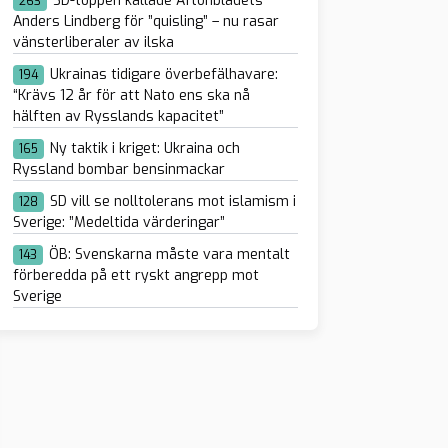
SD-toppen kallade Aftonbladets
263
Anders Lindberg för ”quisling” – nu rasar
vänsterliberaler av ilska
Ukrainas tidigare överbefälhavare:
194
“Krävs 12 år för att Nato ens ska nå
hälften av Rysslands kapacitet”
Ny taktik i kriget: Ukraina och
165
Ryssland bombar bensinmackar
SD vill se nolltolerans mot islamism i
128
Sverige: ”Medeltida värderingar”
ÖB: Svenskarna måste vara mentalt
143
förberedda på ett ryskt angrepp mot
Sverige