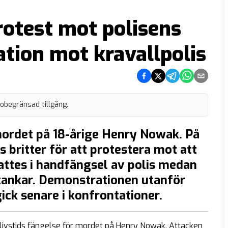
otest mot polisens
tion mot kravallpolis
Dela på Facebook
Dela på Twitter
Dela på Telegram
Dela på What
Dela via e
 obegränsad tillgång.
mordet på 18-årige Henry Nowak. På
 britter för att protestera mot att
attes i handfängsel av polis medan
stankar. Demonstrationen utanför
ick senare i konfrontationer.
 livstids fängelse för mordet på Henry Nowak. Attacken