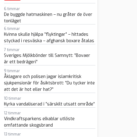
6 timmar
De byggde hatmaskinen – nu gråter de över
tonläget
6 timmar
Kvinna skulle hjälpa ”flyktingar” – hittades
styckad i resväska – afghansk boxare åtalas
sapp
-post
7 timmar
Sveriges Mjölkbönder till Samnytt: ”Bovaer
är ett bedrägeri”
9 timmar
Åklagare och polisen jagar islamkritisk
sjukpensionär för åsiktsbrott: ”Du tycker inte
att det är hot eller hat?”
10 timmar
Kyrka vandaliserad i ”särskilt utsatt område”
12 timmar
Vindkraftsparkens elkablar utlöste
omfattande skogsbrand
13 timmar