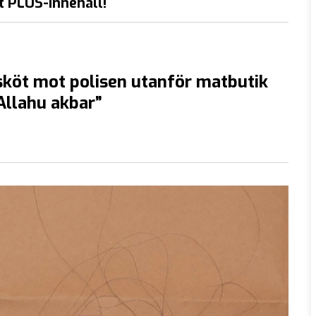
t PLUS-innehåll!
köt mot polisen utanför matbutik
”Allahu akbar”