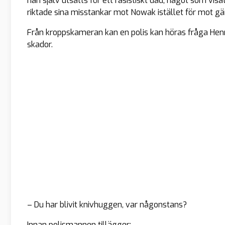
han själv utsatts för ett rasistiskt dåd, något som visa
riktade sina misstankar mot Nowak istället för mot 
Från kroppskameran kan en polis kan höras fråga He
skador.
– Du har blivit knivhuggen, var någonstans?
Innan polismannen tillägger: