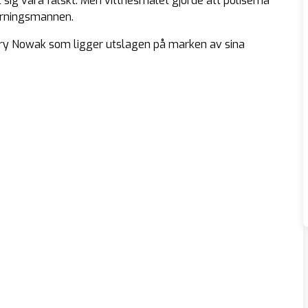
t sig vara falskt. Men vittnesmålet gjorde att poliserna
gärningsmannen.
nry Nowak som ligger utslagen på marken av sina