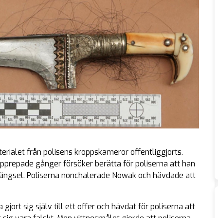
erialet från polisens kroppskameror offentliggjorts.
pprepade gånger försöker berätta för poliserna att han
fängsel. Poliserna nonchalerade Nowak och hävdade att
rt sig själv till ett offer och hävdat för poliserna att