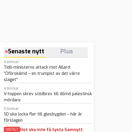
Senaste nytt
Plus
4 timmar
Tidö-ministerns attack mot Allard:
”Oförskämd – en trumpist av det värre
slaget”
4 timmar
V-toppen skrev stödbrev till dömd palestinsk
mördare
5 timmar
SD ska locka fler till glesbygden – här är
förslagen
Hot ska inte få tysta Samnytt
VIKTIGT