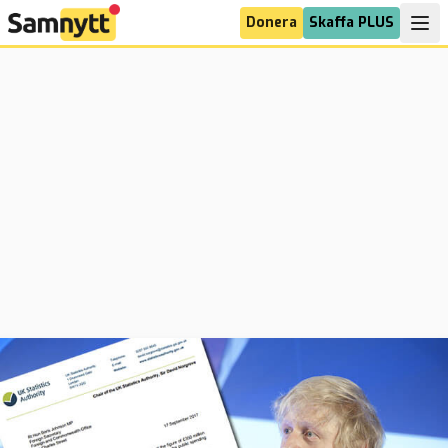
Donera
Skaffa PLUS