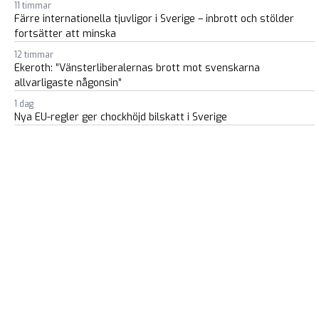
11 timmar
Färre internationella tjuvligor i Sverige – inbrott och stölder
fortsätter att minska
12 timmar
Ekeroth: ”Vänsterliberalernas brott mot svenskarna
allvarligaste någonsin”
1 dag
Nya EU-regler ger chockhöjd bilskatt i Sverige