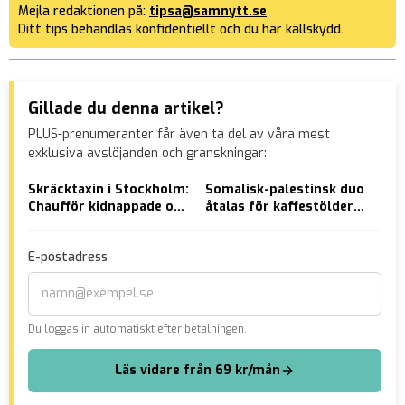
Mejla redaktionen på:
tipsa@samnytt.se
Ditt tips behandlas konfidentiellt och du har källskydd.
Gillade du denna artikel?
PLUS-prenumeranter får även ta del av våra mest
exklusiva avslöjanden och granskningar:
Skräcktaxin i Stockholm:
Somalisk-palestinsk duo
Här
Chaufför kidnappade och
åtalas för kaffestölder
grä
försökte våldta kvinna –
på 100 000 kronor
dep
åtalas
Ukr
E-postadress
Du loggas in automatiskt efter betalningen.
Läs vidare från 69 kr/mån