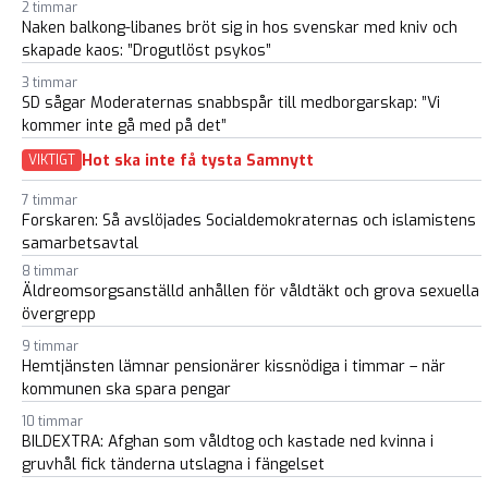
2 timmar
Naken balkong-libanes bröt sig in hos svenskar med kniv och
skapade kaos: ”Drogutlöst psykos”
3 timmar
SD sågar Moderaternas snabbspår till medborgarskap: ”Vi
kommer inte gå med på det”
Hot ska inte få tysta Samnytt
VIKTIGT
7 timmar
Forskaren: Så avslöjades Socialdemokraternas och islamistens
samarbetsavtal
8 timmar
Äldreomsorgsanställd anhållen för våldtäkt och grova sexuella
övergrepp
9 timmar
Hemtjänsten lämnar pensionärer kissnödiga i timmar – när
kommunen ska spara pengar
10 timmar
BILDEXTRA: Afghan som våldtog och kastade ned kvinna i
gruvhål fick tänderna utslagna i fängelset