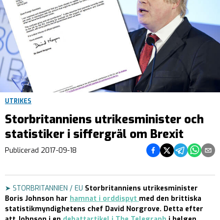
UTRIKES
Storbritanniens utrikesminister och
statistiker i siffergräl om Brexit
Dela på Facebook
Dela på Twitter
Dela på Teleg
Dela på 
Dela 
Publicerad
2017-09-18
➤ STORBRITANNIEN / EU
Storbritanniens utrikesminister
Boris Johnson har
hamnat i orddispyt
med den brittiska
statistikmyndighetens chef David Norgrove. Detta efter
att Johnson i en
debattartikel i The Telegraph
i helgen