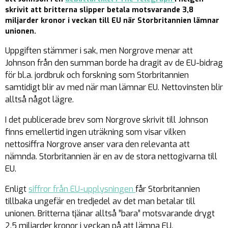
skrivit att britterna slipper betala motsvarande 3,8
miljarder kronor i veckan till EU när Storbritannien lämnar
unionen.
Uppgiften stämmer i sak, men Norgrove menar att
Johnson från den summan borde ha dragit av de EU-bidrag
för bl.a. jordbruk och forskning som Storbritannien
samtidigt blir av med när man lämnar EU. Nettovinsten blir
alltså något lägre.
I det publicerade brev som Norgrove skrivit till Johnson
finns emellertid ingen uträkning som visar vilken
nettosiffra Norgrove anser vara den relevanta att
nämnda. Storbritannien är en av de stora nettogivarna till
EU.
Enligt
siffror från EU-upplysningen
får Storbritannien
tillbaka ungefär en tredjedel av det man betalar till
unionen. Britterna tjänar alltså ”bara” motsvarande drygt
2,5 miljarder kronor i veckan på att lämna EU.