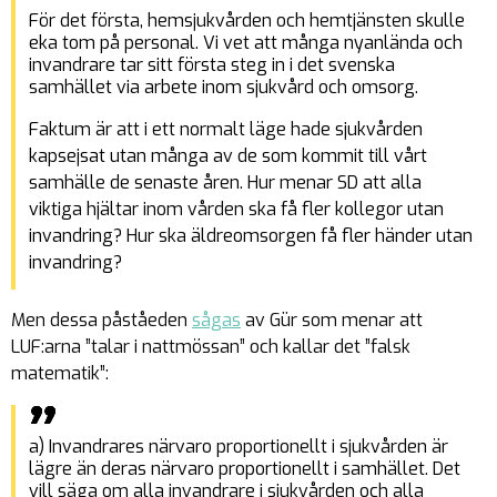
För det första, hemsjukvården och hemtjänsten skulle
eka tom på personal. Vi vet att många nyanlända och
invandrare tar sitt första steg in i det svenska
samhället via arbete inom sjukvård och omsorg.
Faktum är att i ett normalt läge hade sjukvården
kapsejsat utan många av de som kommit till vårt
samhälle de senaste åren. Hur menar SD att alla
viktiga hjältar inom vården ska få fler kollegor utan
invandring? Hur ska äldreomsorgen få fler händer utan
invandring?
Men dessa påståeden
sågas
av Gür som menar att
LUF:arna ”talar i nattmössan” och kallar det ”falsk
matematik”:
a) Invandrares närvaro proportionellt i sjukvården är
lägre än deras närvaro proportionellt i samhället. Det
vill säga om alla invandrare i sjukvården och alla