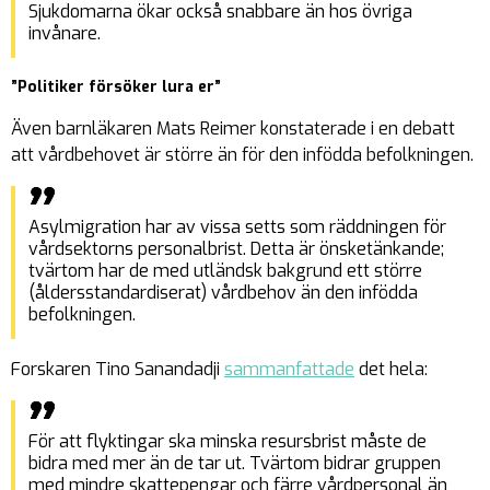
Sjukdomarna ökar också snabbare än hos övriga
invånare.
”Politiker försöker lura er”
Även barnläkaren Mats Reimer konstaterade i en debatt
att vårdbehovet är större än för den infödda befolkningen.
Asylmigration har av vissa setts som räddningen för
vårdsektorns personalbrist. Detta är önsketänkande;
tvärtom har de med utländsk bakgrund ett större
(åldersstandardiserat) vårdbehov än den infödda
befolkningen.
Forskaren Tino Sanandadji
sammanfattade
det hela:
För att flyktingar ska minska resursbrist måste de
bidra med mer än de tar ut. Tvärtom bidrar gruppen
med mindre skattepengar och färre vårdpersonal än