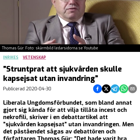
Thomas Gür. Foto: skärmbild ledarsidorna.se Youtube
INRIKES
VETENSKAP
”Struntprat att sjukvården skulle
kapsejsat utan invandring”
Dela på Facebook
Dela på Twitter
Dela på Teleg
Dela på 
Dela 
Publicerad
2020-04-30
Liberala Ungdomsförbundet, som bland annat
gjort sig kända för att vilja tillåta incest och
nekrofili, skriver i en debattartikel att
”sjukvården kapsejsat” utan invandringen. Men
det påståendet sågas av debattören och
författaren Thomas Gür: ”Det hade varit bra