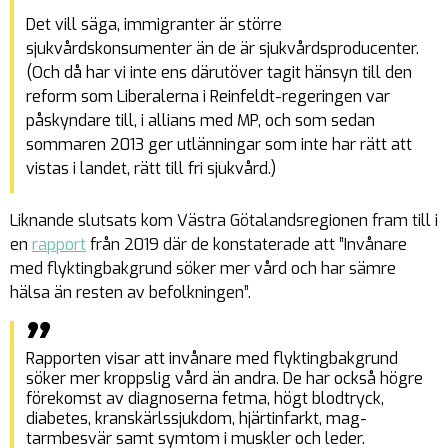
Det vill säga, immigranter är större
sjukvårdskonsumenter än de är sjukvårdsproducenter.
(Och då har vi inte ens därutöver tagit hänsyn till den
reform som Liberalerna i Reinfeldt-regeringen var
påskyndare till, i allians med MP, och som sedan
sommaren 2013 ger utlänningar som inte har rätt att
vistas i landet, rätt till fri sjukvård.)
Liknande slutsats kom Västra Götalandsregionen fram till i
en
rapport
från 2019 där de konstaterade att ”Invånare
med flyktingbakgrund söker mer vård och har sämre
hälsa än resten av befolkningen”.
Rapporten visar att invånare med flyktingbakgrund
söker mer kroppslig vård än andra. De har också högre
förekomst av diagnoserna fetma, högt blodtryck,
diabetes, kranskärlssjukdom, hjärtinfarkt, mag-
tarmbesvär samt symtom i muskler och leder.