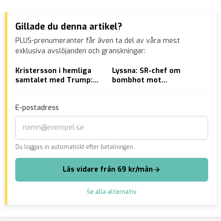
Gillade du denna artikel?
PLUS-prenumeranter får även ta del av våra mest
exklusiva avslöjanden och granskningar:
Kristersson i hemliga
Lyssna: SR-chef om
VID
samtalet med Trump:
bombhot mot
på 
Ukrainafrågan har
statsradion
existentiell betydelse
E-postadress
för Sverige
Du loggas in automatiskt efter betalningen.
Läs vidare från 69 kr/mån
Se alla alternativ