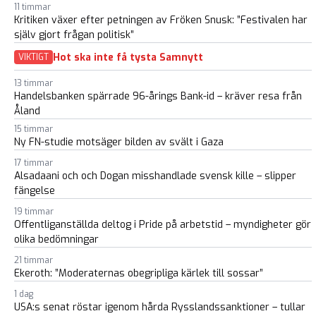
11 timmar
Kritiken växer efter petningen av Fröken Snusk: ”Festivalen har
själv gjort frågan politisk”
Hot ska inte få tysta Samnytt
VIKTIGT
13 timmar
Handelsbanken spärrade 96-årings Bank-id – kräver resa från
Åland
15 timmar
Ny FN-studie motsäger bilden av svält i Gaza
17 timmar
Alsadaani och och Dogan misshandlade svensk kille – slipper
fängelse
19 timmar
Offentliganställda deltog i Pride på arbetstid – myndigheter gör
olika bedömningar
21 timmar
Ekeroth: ”Moderaternas obegripliga kärlek till sossar”
1 dag
USA:s senat röstar igenom hårda Rysslandssanktioner – tullar