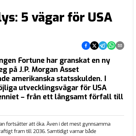
s: 5 vägar för USA
Dela på Facebook
Dela på Twitter
Dela på Telegram
Dela på What
Dela via e
ingen Fortune har granskat en ny
teg på J.P. Morgan Asset
e amerikanska statsskulden. I
öjliga utvecklingsvägar för USA
iet – från ett långsamt förfall till
an fortsätter att öka. Även i det mest gynnsamma
kraftigt fram till 2036. Samtidigt varnar både