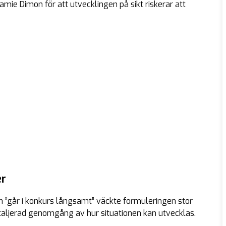
mie Dimon för att utvecklingen på sikt riskerar att
er
m ”går i konkurs långsamt” väckte formuleringen stor
jerad genomgång av hur situationen kan utvecklas.