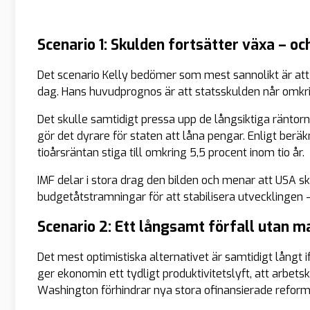
Scenario 1: Skulden fortsätter växa – oc
Det scenario Kelly bedömer som mest sannolikt är att 
dag. Hans huvudprognos är att statsskulden når omkr
Det skulle samtidigt pressa upp de långsiktiga räntorna
gör det dyrare för staten att låna pengar. Enligt berä
tioårsräntan stiga till omkring 5,5 procent inom tio år.
IMF delar i stora drag den bilden och menar att USA
budgetåtstramningar för att stabilisera utvecklingen 
Scenario 2: Ett långsamt förfall utan 
Det mest optimistiska alternativet är samtidigt långt ifr
ger ekonomin ett tydligt produktivitetslyft, att arbets
Washington förhindrar nya stora ofinansierade reform