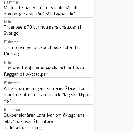
11 timmar
Moderaternas vallöfte: Snabbspår till
medborgarskap för “välintegrerade”
12 timmar
Prognosen: 70 blir nya pensionsåldern i
Sverige
13 timmar
sapp
-post
Trump tvingas betala tillbaka tullar till
företag
14 timmar
Domstol förbjuder engelska och brittiska
flaggan på lyktstolpar
15 timmar
Arbetsförmedlingens somalier åtalas för
mordförsök efter sax-attack: ”Jag ska klippa
dig”
16 timmar
Sjukpensionären Lars-Ivar om åklagarens
jakt: ”Försöker återinföra
hädelselagstiftning”