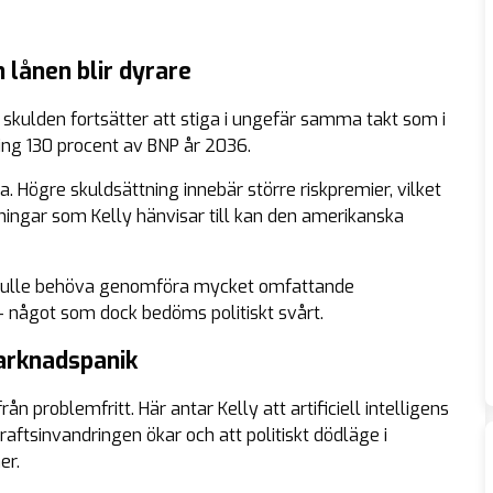
h lånen blir dyrare
skulden fortsätter att stiga i ungefär samma takt som i
ing 130 procent av BNP år 2036.
. Högre skuldsättning innebär större riskpremier, vilket
kningar som Kelly hänvisar till kan den amerikanska
 skulle behöva genomföra mycket omfattande
– något som dock bedöms politiskt svårt.
marknadspanik
ån problemfritt. Här antar Kelly att artificiell intelligens
kraftsinvandringen ökar och att politiskt dödläge i
er.