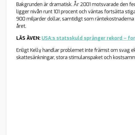
Bakgrunden är dramatisk. År 2001 motsvarade den fed
ligger nivån runt 101 procent och väntas fortsätta stig
900 miljarder dollar, samtidigt som räntekostnaderna
året.
LÄS ÄVEN:
USA:s statsskuld spränger rekord – for
Enligt Kelly handlar problemet inte främst om svag ek
skattesänkningar, stora stimulanspaket och kostsamm