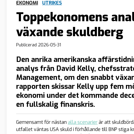
EKONOMI
UTRIKES
Toppekonomens analy
växande skuldberg
Publicerad
2026-05-31
Den anrika amerikanska affärstidn
analys från David Kelly, chefsstra
Management, om den snabbt växand
rapporten skissar Kelly upp fem m
ekonomi under det kommande decenn
en fullskalig finanskris.
Gemensamt för nästan
alla scenarier
är att skuldbörd
utfallet väntas USA skuld i förhållande till BNP stiga 