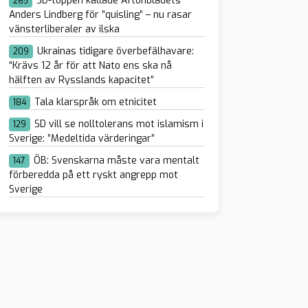
SD-toppen kallade Aftonbladets
265
Anders Lindberg för ”quisling” – nu rasar
vänsterliberaler av ilska
Ukrainas tidigare överbefälhavare:
209
“Krävs 12 år för att Nato ens ska nå
hälften av Rysslands kapacitet”
Tala klarspråk om etnicitet
184
SD vill se nolltolerans mot islamism i
129
Sverige: ”Medeltida värderingar”
ÖB: Svenskarna måste vara mentalt
147
förberedda på ett ryskt angrepp mot
Sverige