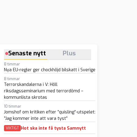
Senaste nytt
Plus
8 timmar
Nya EU-regler ger chockhöjd bilskatt i Sverige
8 timmar
Terrorskandalerna i V: Höll
riksdagsseminarium med terrordömd –
kommunlista skrotas
10 timmar
Jomshof om kritiken efter ”quisling”-utspelet:
”Jag kommer inte att vara tyst”
Hot ska inte få tysta Samnytt
VIKTIGT