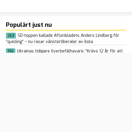
Populärt just nu
SD-toppen kallade Aftonbladets Anders Lindberg för
263
”quisling” – nu rasar vänsterliberaler av ilska
Ukrainas tidigare överbefälhavare: “Krävs 12 år för att
196
Nato ens ska nå hälften av Rysslands kapacitet”
Ny taktik i kriget: Ukraina och Ryssland bombar
165
bensinmackar
SD vill se nolltolerans mot islamism i Sverige:
129
”Medeltida värderingar”
ÖB: Svenskarna måste vara mentalt förberedda på ett
145
ryskt angrepp mot Sverige