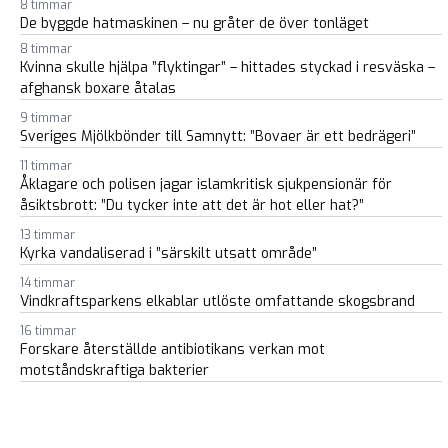
8 timmar
De byggde hatmaskinen – nu gråter de över tonläget
8 timmar
Kvinna skulle hjälpa ”flyktingar” – hittades styckad i resväska –
afghansk boxare åtalas
9 timmar
Sveriges Mjölkbönder till Samnytt: ”Bovaer är ett bedrägeri”
11 timmar
Åklagare och polisen jagar islamkritisk sjukpensionär för
åsiktsbrott: ”Du tycker inte att det är hot eller hat?”
13 timmar
Kyrka vandaliserad i ”särskilt utsatt område”
14 timmar
Vindkraftsparkens elkablar utlöste omfattande skogsbrand
16 timmar
Forskare återställde antibiotikans verkan mot
motståndskraftiga bakterier