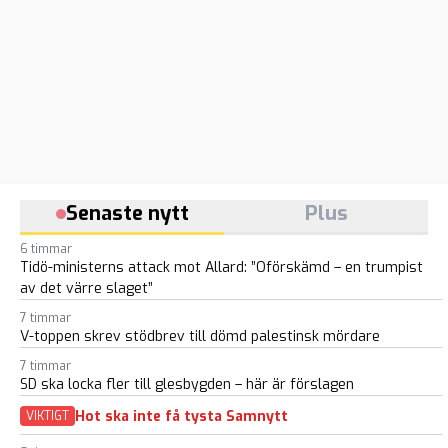
Senaste nytt
Plus
6 timmar
Tidö-ministerns attack mot Allard: ”Oförskämd – en trumpist
av det värre slaget”
7 timmar
V-toppen skrev stödbrev till dömd palestinsk mördare
7 timmar
SD ska locka fler till glesbygden – här är förslagen
Hot ska inte få tysta Samnytt
VIKTIGT