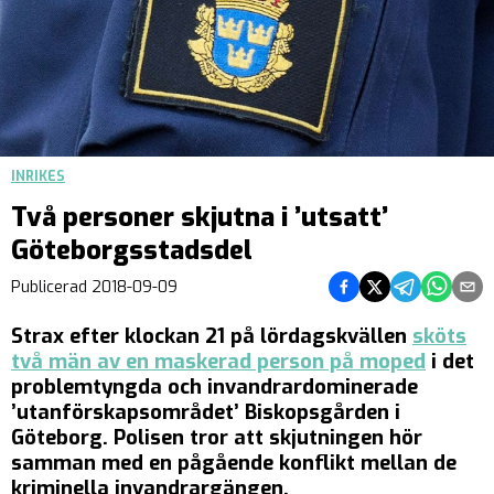
INRIKES
Två personer skjutna i ’utsatt’
Göteborgsstadsdel
Dela på Facebook
Dela på Twitter
Dela på Teleg
Dela på 
Dela 
Publicerad
2018-09-09
Strax efter klockan 21 på lördagskvällen
sköts
två män av en maskerad person på moped
i det
problemtyngda och invandrardominerade
’utanförskapsområdet’ Biskopsgården i
Göteborg. Polisen tror att skjutningen hör
samman med en pågående konflikt mellan de
kriminella invandrargängen.