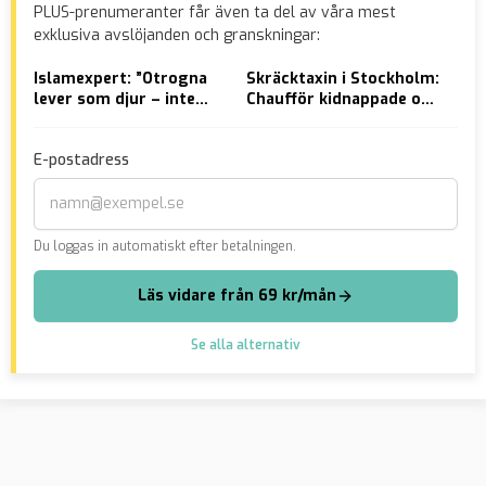
PLUS-prenumeranter får även ta del av våra mest
exklusiva avslöjanden och granskningar:
Islamexpert: ”Otrogna
Skräcktaxin i Stockholm:
LYS
lever som djur – inte
Chaufför kidnappade och
klo
som människor”
försökte våldta kvinna –
Pal
åtalas
”Gj
E-postadress
Du loggas in automatiskt efter betalningen.
Läs vidare från 69 kr/mån
Se alla alternativ