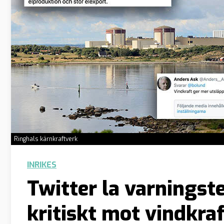
Ringhals kärnkraftverk
INRIKES
Twitter la varningst
kritiskt mot vindkra