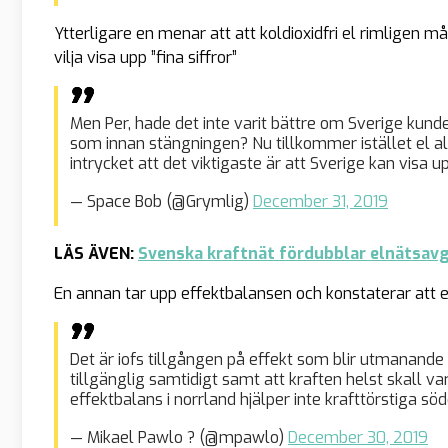
Ytterligare en menar att att koldioxidfri el rimligen m
vilja visa upp ”fina siffror”
Men Per, hade det inte varit bättre om Sverige kun
som innan stängningen? Nu tillkommer istället el al
intrycket att det viktigaste är att Sverige kan visa upp
— Space Bob (@Grymlig)
December 31, 2019
LÄS ÄVEN:
Svenska kraftnät fördubblar elnätsavgi
En annan tar upp effektbalansen och konstaterar att e
Det är iofs tillgången på effekt som blir utmanande 
tillgänglig samtidigt samt att kraften helst skall var
effektbalans i norrland hjälper inte krafttörstiga söd
— Mikael Pawlo ? (@mpawlo)
December 30, 2019