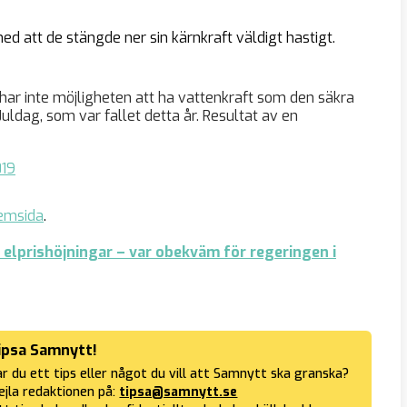
 att de stängde ner sin kärnkraft väldigt hastigt.
 har inte möjligheten att ha vattenkraft som den säkra
Juldag, som var fallet detta år. Resultat av en
019
emsida
.
elprishöjningar – var obekväm för regeringen i
ipsa Samnytt!
r du ett tips eller något du vill att Samnytt ska granska?
jla redaktionen på:
tipsa@samnytt.se