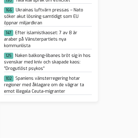
Tala klarspråk om etnicitet
195
Ukrainas luftvärn pressas – Nato
166
söker akut lösning samtidigt som EU
öppnar miljardkran
Efter islamistkaoset: 7 av 8 är
147
araber på Vänsterpartiets nya
kommunlista
Naken balkong-libanes bröt sig in hos
125
svenskar med kniv och skapade kaos:
”Drogutlöst psykos”
Spaniens vänsterregering hotar
102
regioner med åklagare om de vägrar ta
emot illegala Ceuta-migranter