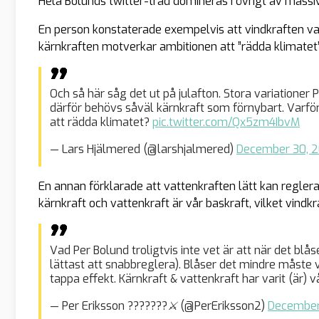
Hela Bolunds twitter-tråd domineras i övrigt av massi
En person konstaterade exempelvis att vindkraften var
kärnkraften motverkar ambitionen att ”rädda klimatet” 
Och så här såg det ut på julafton. Stora variationer P
därför behövs såväl kärnkraft som förnybart. Varför 
att rädda klimatet?
pic.twitter.com/Qx5zm4IbvM
— Lars Hjälmered (@larshjalmered)
December 30, 2
En annan förklarade att vattenkraften lätt kan regler
kärnkraft och vattenkraft är vår baskraft, vilket vindk
Vad Per Bolund troligtvis inte vet är att när det bl
lättast att snabbreglera). Blåser det mindre måste v
tappa effekt. Kärnkraft & vattenkraft har varit (är) v
— Per Eriksson ???????⚔️ (@PerEriksson2)
December 