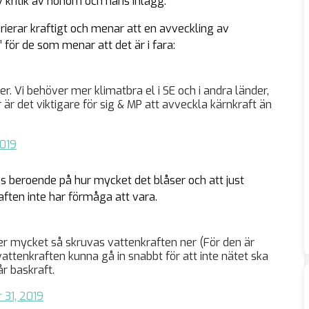
v kritik av honom och hans inlägg.
ierar kraftigt och menar att en avveckling av
för de som menar att det är i fara:
er. Vi behöver mer klimatbra el i SE och i andra länder,
är det viktigare för sig & MP att avveckla kärnkraft än
019
as beroende på hur mycket det blåser och att just
raften inte har förmåga att vara.
åser mycket så skruvas vattenkraften ner (För den är
attenkraften kunna gå in snabbt för att inte nätet ska
år baskraft.
31, 2019