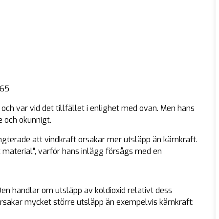
465
ch var vid det tillfället i enlighet med ovan. Men hans
de och okunnigt.
gterade att vindkraft orsakar mer utsläpp än kärnkraft.
t material”, varför hans inlägg försågs med en
Den handlar om utsläpp av koldioxid relativt dess
 orsakar mycket större utsläpp än exempelvis kärnkraft: