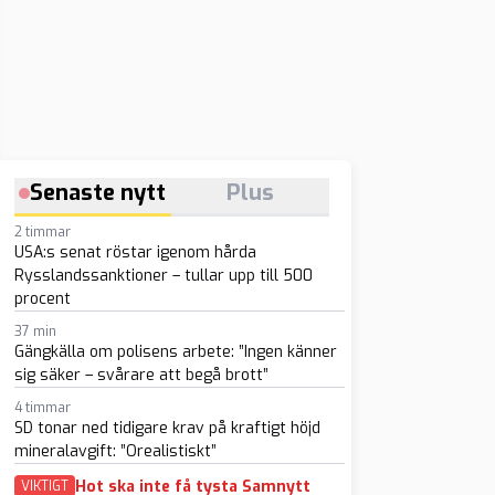
Senaste nytt
Plus
2 timmar
USA:s senat röstar igenom hårda
Rysslandssanktioner – tullar upp till 500
procent
37 min
Gängkälla om polisens arbete: ”Ingen känner
sig säker – svårare att begå brott”
4 timmar
SD tonar ned tidigare krav på kraftigt höjd
mineralavgift: ”Orealistiskt”
Hot ska inte få tysta Samnytt
VIKTIGT