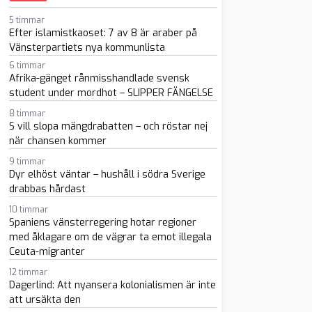
sapp
-post
5 timmar
Efter islamistkaoset: 7 av 8 är araber på
Vänsterpartiets nya kommunlista
6 timmar
Afrika-gänget rånmisshandlade svensk
student under mordhot – SLIPPER FÄNGELSE
8 timmar
S vill slopa mängdrabatten – och röstar nej
när chansen kommer
9 timmar
Dyr elhöst väntar – hushåll i södra Sverige
drabbas hårdast
10 timmar
Spaniens vänsterregering hotar regioner
med åklagare om de vägrar ta emot illegala
Ceuta-migranter
12 timmar
Dagerlind: Att nyansera kolonialismen är inte
att ursäkta den