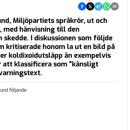
Dela på Facebook
Dela på Twitter
Dela på Telegram
Dela på What
Dela via e
und, Miljöpartiets språkrör, ut och
, med hänvisning till den
n skedde. I diskussionen som följde
om kritiserade honom la ut en bild på
er koldixoidutsläpp än exempelvis
 att klassificera som ”känsligt
varningstext.
und följande: