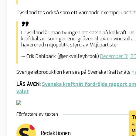
Tyskland tas också som ett varnande exempel i och med
I Tyskland är man tvungen att satsa på kolkraft. De
kraftkällan, som ger energi även kl 24 en vindstilla 
havererad miljöpolitik styrd av Miljöpartister
— Erik Dahlbäck (@erikvalleybrook)
December 31, 2
Sverige elproduktion kan ses på Svenska Kraftsnäts
h
LÄS ÄVEN:
Svenska kraftnät fördröjde rapport om 
valet
Författare av texten
T
Ha
Me
Redaktionen