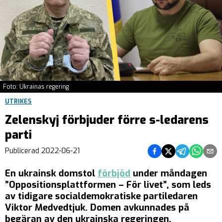
Foto: Ukrainas regering
UTRIKES
Zelenskyj förbjuder förre s-ledarens
parti
Dela på Facebook
Dela på Twitter
Dela på Teleg
Dela på 
Dela 
Publicerad
2022-06-21
En ukrainsk domstol
förbjöd
under måndagen
”Oppositionsplattformen – För livet”, som leds
av tidigare socialdemokratiske partiledaren
Viktor Medvedtjuk. Domen avkunnades på
begäran av den ukrainska regeringen.