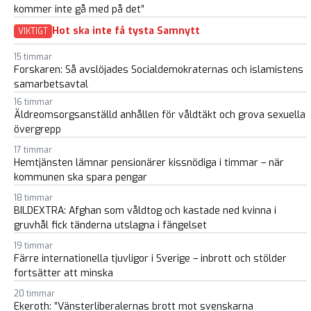
kommer inte gå med på det”
Hot ska inte få tysta Samnytt
VIKTIGT
15 timmar
Forskaren: Så avslöjades Socialdemokraternas och islamistens
samarbetsavtal
16 timmar
Äldreomsorgsanställd anhållen för våldtäkt och grova sexuella
övergrepp
17 timmar
Hemtjänsten lämnar pensionärer kissnödiga i timmar – när
kommunen ska spara pengar
18 timmar
BILDEXTRA: Afghan som våldtog och kastade ned kvinna i
gruvhål fick tänderna utslagna i fängelset
19 timmar
Färre internationella tjuvligor i Sverige – inbrott och stölder
fortsätter att minska
20 timmar
Ekeroth: ”Vänsterliberalernas brott mot svenskarna