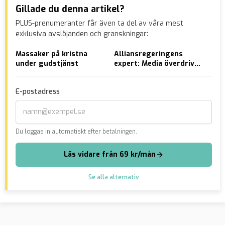
Gillade du denna artikel?
PLUS-prenumeranter får även ta del av våra mest
exklusiva avslöjanden och granskningar:
Massaker på kristna
Alliansregeringens
Afg
under gudstjänst
expert: Media överdriver
mig
klimathotet ”något så in
sty
i bänken”
”Ho
E-postadress
väs
Du loggas in automatiskt efter betalningen.
Läs vidare från 69 kr/mån
Se alla alternativ