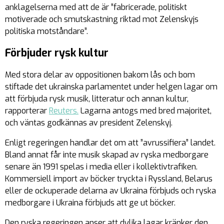
anklagelserna med att de är ”fabricerade, politiskt
motiverade och smutskastning riktad mot Zelenskyjs
politiska motståndare”.
Förbjuder rysk kultur
Med stora delar av oppositionen bakom lås och bom
stiftade det ukrainska parlamentet under helgen lagar om
att förbjuda rysk musik, litteratur och annan kultur,
rapporterar
Reuters.
Lagarna antogs med bred majoritet,
och väntas godkännas av president Zelenskyj.
Enligt regeringen handlar det om att ”avrussifiera” landet.
Bland annat får inte musik skapad av ryska medborgare
senare än 1991 spelas i media eller i kollektivtrafiken.
Kommersiell import av böcker tryckta i Ryssland, Belarus
eller de ockuperade delarna av Ukraina förbjuds och ryska
medborgare i Ukraina förbjuds att ge ut böcker.
Den ryska regeringen anser att dylika lagar kränker den