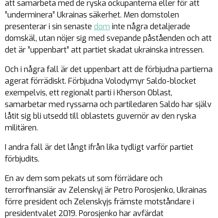
att samarbeta med de ryska ockupanterna eller för att
”underminera” Ukrainas säkerhet. Men domstolen
presenterar i sin senaste
dom
inte några detaljerade
domskäl, utan nöjer sig med svepande påståenden och att
det är ”uppenbart” att partiet skadat ukrainska intressen.
Och i några fall är det uppenbart att de förbjudna partierna
agerat förrädiskt. Förbjudna Volodymyr Saldo-blocket
exempelvis, ett regionalt parti i Kherson Oblast,
samarbetar med ryssarna och partiledaren Saldo har själv
låtit sig bli utsedd till oblastets guvernör av den ryska
militären.
I andra fall är det långt ifrån lika tydligt varför partiet
förbjudits.
En av dem som pekats ut som förrädare och
terrorfinansiär av Zelenskyj är Petro Porosjenko, Ukrainas
förre president och Zelenskyjs främste motståndare i
presidentvalet 2019. Porosjenko har avfärdat