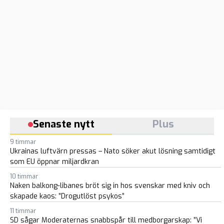
Senaste nytt
Plus
9 timmar
Ukrainas luftvärn pressas – Nato söker akut lösning samtidigt
som EU öppnar miljardkran
10 timmar
Naken balkong-libanes bröt sig in hos svenskar med kniv och
skapade kaos: ”Drogutlöst psykos”
11 timmar
SD sågar Moderaternas snabbspår till medborgarskap: ”Vi