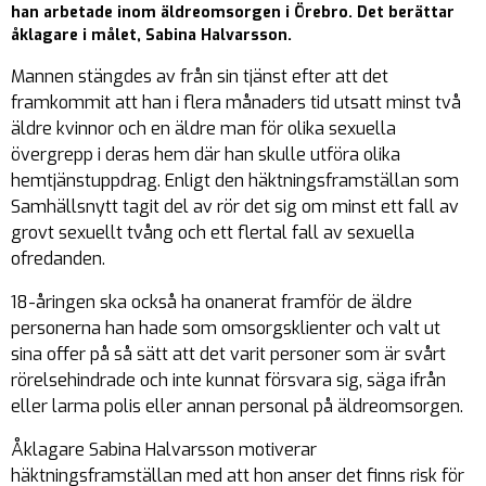
han arbetade inom äldreomsorgen i Örebro. Det berättar
åklagare i målet, Sabina Halvarsson.
Mannen stängdes av från sin tjänst efter att det
framkommit att han i flera månaders tid utsatt minst två
äldre kvinnor och en äldre man för olika sexuella
övergrepp i deras hem där han skulle utföra olika
hemtjänstuppdrag. Enligt den häktningsframställan som
Samhällsnytt tagit del av rör det sig om minst ett fall av
grovt sexuellt tvång och ett flertal fall av sexuella
ofredanden.
18-åringen ska också ha onanerat framför de äldre
personerna han hade som omsorgsklienter och valt ut
sina offer på så sätt att det varit personer som är svårt
rörelsehindrade och inte kunnat försvara sig, säga ifrån
eller larma polis eller annan personal på äldreomsorgen.
Åklagare Sabina Halvarsson motiverar
häktningsframställan med att hon anser det finns risk för