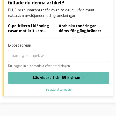
Gillade du denna artikel?
PLUS-prenumeranter får även ta del av våra mest
exklusiva avslöjanden och granskningar:
C-politikern i klänning
Arabiska tonåringar
Mor
rasar mot kritiken:
döms för gängbränder i
eri
”Sjukt hur mycket hat
Skaraborg
kvi
det finns”
dö
E-postadress
Du loggas in automatiskt efter betalningen.
Läs vidare från 69 kr/mån
Se alla alternativ