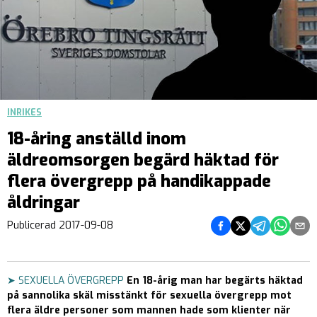
INRIKES
18-åring anställd inom
äldreomsorgen begärd häktad för
flera övergrepp på handikappade
åldringar
Dela på Facebook
Dela på Twitter
Dela på Teleg
Dela på 
Dela 
Publicerad
2017-09-08
➤ SEXUELLA ÖVERGREPP
En 18-årig man har begärts häktad
på sannolika skäl misstänkt för sexuella övergrepp mot
flera äldre personer som mannen hade som klienter när