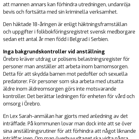
att mannen annars kan förhindra utredningen, undanröja
bevis och fortsätta med sin kriminella verksamhet.
Den häktade 18-åringen är enligt häktningsframställan
och uppgifter i folkbokföringsregistret svensk medborgare
sedan ett antal år men född i Belgrad i Serbien.
Inga bakgrundskontroller vid anställning
Örebro kräver utdrag ur polisens belastningsregister för
personer man anställer att arbeta inom barnomsorgen.
Detta för att skydda barnen mot pedofiler och sexuella
predatorer. För personer som ska arbeta med utsatta
äldre inom äldreomsorgen görs inte motsvarande
kontroller. Det berättar ledningen för enheten för vård och
omsorg i Örebro.
En Lex Sarah-anmälan har gjorts med anledning av det
inträffade. På kommunen lovar man dock inte att se över
sina anställningsrutiner för att förhindra att något liknande
inträffar igen. Om man överhuvudtaget ska vidta några