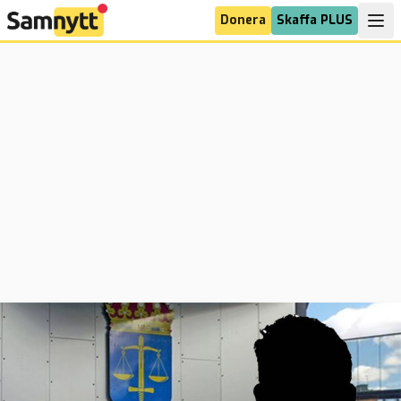
Donera
Skaffa PLUS