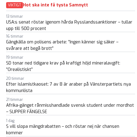
Hot ska inte få tysta Samnytt
VIKTIGT
13 timmar
USA:s senat röstar igenom hårda Rysslandssanktioner – tullar
upp till 500 procent
16 timmar
Gängkälla om polisens arbete: ”Ingen känner sig säker –
svårare att begå brott”
19 timmar
SD tonar ned tidigare krav på kraftigt höjd mineralavgift:
”Orealistiskt”
20 timmar
Efter islamistkaoset: 7 av 8 är araber på Vänsterpartiets nya
kommunlista
21 timmar
Afrika-gänget rånmisshandlade svensk student under mordhot
– SLIPPER FÄNGELSE
1 dag
S vill slopa mängdrabatten – och röstar nej när chansen
kommer