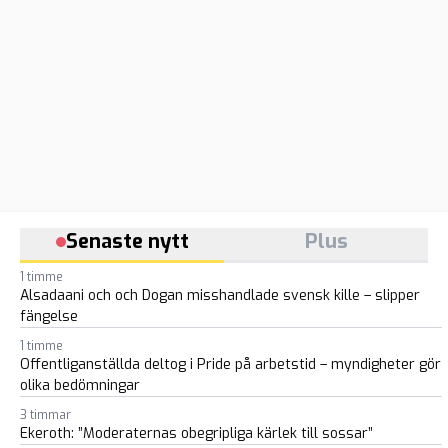
Senaste nytt
Plus
1 timme
Alsadaani och och Dogan misshandlade svensk kille – slipper
fängelse
1 timme
Offentliganställda deltog i Pride på arbetstid – myndigheter gör
olika bedömningar
3 timmar
Ekeroth: ”Moderaternas obegripliga kärlek till sossar”